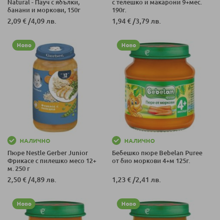
Natural - Пауч с ябълки,
с телешко и макарони 9+мес.
банани и моркови, 150г
190г.
2,09 €
/
4,09 лв.
1,94 €
/
3,79 лв.
Ново
Ново
НАЛИЧНО
НАЛИЧНО
Пюре Nestle Gerber Junior
Бебешко пюре Bebelan Puree
Фрикасе с пилешко месо 12+
от био моркови 4+м 125г.
м. 250 г
2,50 €
/
4,89 лв.
1,23 €
/
2,41 лв.
Ново
Ново