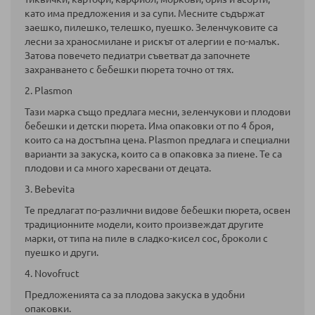
като има предложения и за супи. Месните съдържат
заешко, пилешко, телешко, пуешко. Зеленчуковите са
лесни за храносмилане и рискът от алергии е по-малък.
Затова повечето педиатри съветват да започнете
захранването с бебешки пюрета точно от тях.
2. Plasmon
Тази марка също предлага месни, зеленчукови и плодови
бебешки и детски пюрета. Има опаковки от по 4 броя,
които са на достъпна цена. Plasmon предлага и специални
варианти за закуска, които са в опаковка за пиене. Те са
плодови и са много харесвани от децата.
3. Bebevita
Те предлагат по-различни видове бебешки пюрета, освен
традиционните модели, които произвеждат другите
марки, от типа на пиле в сладко-кисел сос, броколи с
пуешко и други.
4. Novofruct
Предложенията са за плодова закуска в удобни
опаковки.