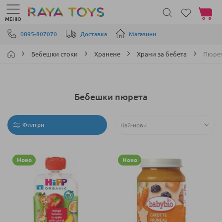
Моята 
МЕНЮ
Прескачане към съдържанието
0895-807070
Доставка
Магазини
Бебешки стоки
Хранене
Храни за бебета
Пюрет
Бебешки пюрета
Филтри
Ново
Ново