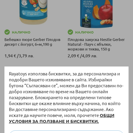
НАЛИЧНО
НАЛИЧНО
Бебешко пюре Gerber Плодов
Плодова закуска Nestle Gerber
десерт с йогурт, 6+м,190 g
Natural - Пауч с ябълки,
моркови и тиква, 150 g
1,94 €
/
3,79 лв.
2,09 €
/
4,09 лв.
Rayatoys използва бисквитки, за да персонализира и
подобри Вашето изживяване в сайта. Избирайки
бутона “Съгласявам се”, можем да Ви предоставим по-
добро изживяване по време на Вашето онлайн
пазаруване. Блокирането на определени типове
бисквитки ще окаже влияние върху начина, по който
Ви доставяме персонализирано съдържание. Ако
искате да научите повече, моля, прочетете
ОБЩИ
УСЛОВИЯ ЗА ПОЛЗВАНЕ И БИСКВИТКИ.
НАЛИЧНО
НАЛИЧНО