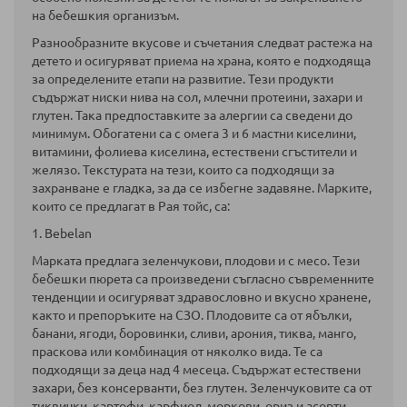
на бебешкия организъм.
Разнообразните вкусове и съчетания следват растежа на
детето и осигуряват приема на храна, която е подходяща
за определените етапи на развитие. Тези продукти
съдържат ниски нива на сол, млечни протеини, захари и
глутен. Така предпоставките за алергии са сведени до
минимум. Обогатени са с омега 3 и 6 мастни киселини,
витамини, фолиева киселина, естествени сгъстители и
желязо. Текстурата на тези, които са подходящи за
захранване е гладка, за да се избегне задавяне. Марките,
които се предлагат в Рая тойс, са:
1. Bebelan
Марката предлага зеленчукови, плодови и с месо. Тези
бебешки пюрета са произведени съгласно съвременните
тенденции и осигуряват здравословно и вкусно хранене,
както и препоръките на СЗО. Плодовите са от ябълки,
банани, ягоди, боровинки, сливи, арония, тиква, манго,
праскова или комбинация от няколко вида. Те са
подходящи за деца над 4 месеца. Съдържат естествени
захари, без консерванти, без глутен. Зеленчуковите са от
тиквички, картофи, карфиол, моркови, ориз и асорти,