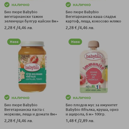
НАЛИЧНО
НАЛИЧНО
Био пюре Babybio
Био пюре Babybio
вегетариански тажин
Вегетарианска каша сладък
зеленчуци булгур кайсии 8м+
картоф, леща, кокосово мляко
200гр.
6м+ 200гр.
2,28 €
/
4,46 лв.
2,28 €
/
4,46 лв.
Ново
Ново
НАЛИЧНО
НАЛИЧНО
Био пюре Babybio
Био плодов мус за имунитет
Вегетарианска паста с
Babybio Ябълка, круша, ориз
моркови, леща и домати 8м+
и ацерола, 6 м+ 100гр.
200гр.
2,28 €
/
4,46 лв.
1,48 €
/
2,89 лв.