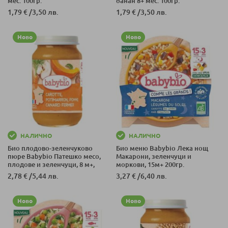
мес. 100гр.
банан 8+ мес. 100гр.
1,79 €
/
3,50 лв.
1,79 €
/
3,50 лв.
Ново
Ново
НАЛИЧНО
НАЛИЧНО
Био плодово-зеленчуково
Био меню Babybio Лека нощ
пюре Babybio Патешко месо,
Макарони, зеленчуци и
плодове и зеленчуци, 8 м+,
моркови, 15м+ 200гр.
200гр.
2,78 €
/
5,44 лв.
3,27 €
/
6,40 лв.
Ново
Ново