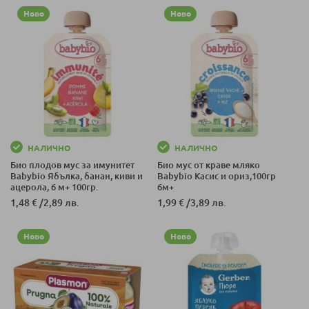
Ново
Ново
НАЛИЧНО
НАЛИЧНО
Био плодов мус за имунитет
Био мус от краве мляко
Babybio Ябълка, банан, киви и
Babybio Касис и ориз,100гр
ацерола, 6 м+ 100гр.
6м+
1,48 €
/
2,89 лв.
1,99 €
/
3,89 лв.
Ново
Ново