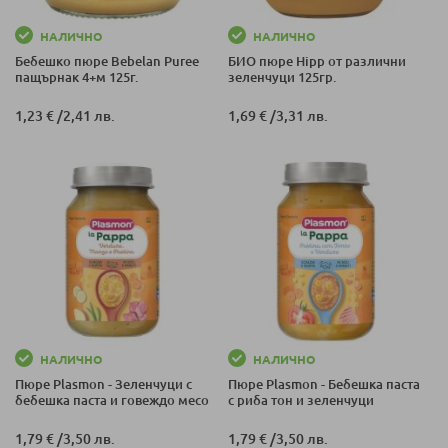
НАЛИЧНО
НАЛИЧНО
Бебешко пюре Bebelan Puree
БИО пюре Hipp от различни
пащърнак 4+м 125г.
зеленчуци 125гр.
1,23 €
/
2,41 лв.
1,69 €
/
3,31 лв.
НАЛИЧНО
НАЛИЧНО
Пюре Plasmon - Зеленчуци с
Пюре Plasmon - Бебешка паста
бебешка паста и говеждо месо
с риба тон и зеленчуци
1,79 €
/
3,50 лв.
1,79 €
/
3,50 лв.