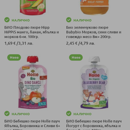
НАЛИЧНО
НАЛИЧНО
БИО Плодово пюре Hipp
Био зеленчуково пюре
HiPPiS манго, банан, ябълка и
Babybio Морков, сини сливи и
морков 6+м. 100гр.
говеждо месо 8м+ 200гр.
1,69 €
/
3,31 лв.
2,45 €
/
4,79 лв.
Ново
Ново
НАЛИЧНО
НАЛИЧНО
БИО Бебешко пюре Holle пауч
БИО Бебешко пюре Holle пауч
Ябълка, Боровинка и Сливи 6+
Йогурт с боровинка, ябълка и