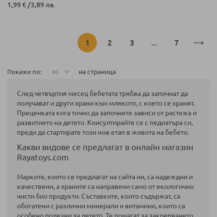
1,99 €
/
3,89 лв.
Страница
В
Страница
Страница
Страница
1
2
3
...
7
момента
на страница
Покажи по
четете
След четвъртия месец бебетата трябва да започнат да
страница
получават и други храни към млякото, с което се хранят.
Преценката кога точно да започнете зависи от растежа и
развитието на детето. Консултирайте се с педиатъра си,
преди да стартирате този нов етап в живота на бебето.
Какви видове се предлагат в онлайн магазин
Rayatoys.com
Марките, които се предлагат на сайта ни, са надеждни и
качествени, а храните са направени само от екологично
чисти био продукти. Съставките, които съдържат, са
обогатени с различни минерали и витамини, които са
особено полезни за детето. Те помагат за закрепването