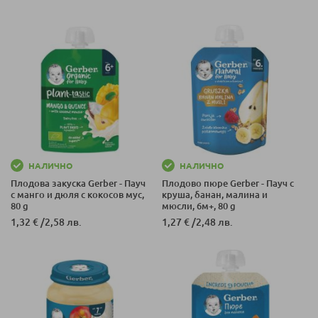
НАЛИЧНО
НАЛИЧНО
Плодова закуска Gerber - Пауч
Плодово пюре Gerber - Пауч с
с манго и дюля с кокосов мус,
круша, банан, малина и
80 g
мюсли, 6м+, 80 g
1,32 €
/
2,58 лв.
1,27 €
/
2,48 лв.