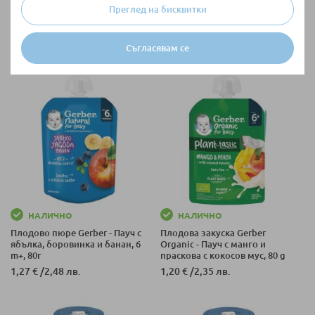
Плодова закуска Nestle Gerber
Плодова закуска Nestle Gerber
Преглед на бисквитки
Natural - Пауч с ябълки и
Natural - Пауч с ябълки и
кайсии, 150 g
горски плодове, 150 g
2,09 €
/
4,09 лв.
2,09 €
/
4,09 лв.
Съгласявам се
НАЛИЧНО
НАЛИЧНО
Плодово пюре Gerber - Пауч с
Плодова закуска Gerber
ябълка, боровинка и банан, 6
Organic - Пауч с манго и
m+, 80г
праскова с кокосов мус, 80 g
1,27 €
/
2,48 лв.
1,20 €
/
2,35 лв.