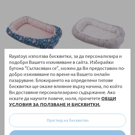
Rayatoys използва бисквитки, за да персонализира и
подобри Вашето изживяване в сайта. Избирайки
НАЛИЧНО
НАЛИЧНО
бутона “Съгласявам се”, можем да Ви предоставим по-
Бебешко гнездо Baby Matex
Бебешко гнездо Baby Matex
добро изживяване по време на Вашето онлайн
Prestige 0355, Гора
Prestige 0355, Пера
пазаруване. Блокирането на определени типове
бисквитки ще окаже влияние върху начина, по който
54,90 €
/
107,38 лв.
54,90 €
/
107,38 лв.
Ви доставяме персонализирано съдържание. Ако
искате да научите повече, моля, прочетете
ОБЩИ
УСЛОВИЯ ЗА ПОЛЗВАНЕ И БИСКВИТКИ.
Преглед на бисквитки