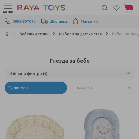
Моята 
МЕНЮ
Прескачане към съдържанието
0895-807070
Доставка
Магазини
Бебешки стоки
Мебели за детска стая
Бебешки гнез
Гнезда за бебе
Избрани филтри
Филтри