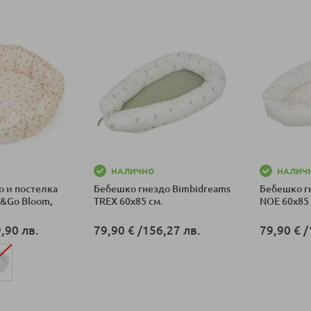
НАЛИЧНО
НАЛИЧ
о и постелка
Бебешко гнездо Bimbidreams
Бебешко г
y&Go Bloom,
TREX 60x85 см.
NOE 60x85 
,90 лв.
79,90 €
/
156,27 лв.
79,90 €
/
Добави в количка
Добави в к
ка