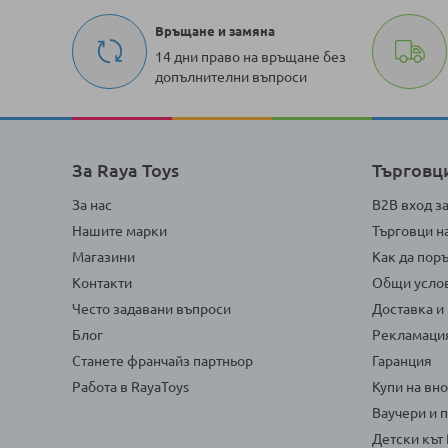
Връщане и замяна
14 дни право на връщане без
допълнителни въпроси
За Raya Toys
Търговц
За нас
B2B вход з
Нашите марки
Търговци н
Магазини
Как да пор
Контакти
Общи усло
Често задавани въпроси
Доставка и
Блог
Рекламаци
Станете франчайз партньор
Гаранция
Работа в RayaToys
Купи на вн
Ваучери и 
Детски кът