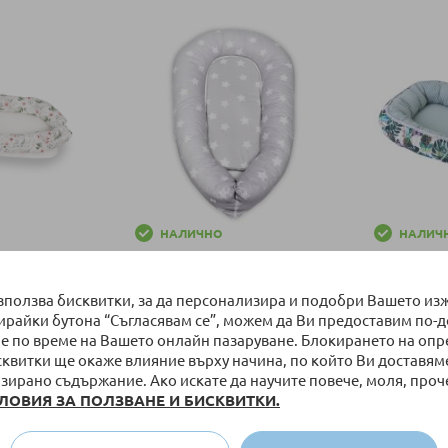
Добави в количка
НАЛИЧНО
НАЛИЧ
о Baby Matex
Гнездо за бебе Lorelli 3в1
Бебешко г
Flowers,
Prestige 0
10
използва бисквитки, за да персонализира и подобри Вашето из
3,62 лв.
42,00 €
/
82,14 лв.
54,90 €
/
бирайки бутона “Съгласявам се”, можем да Ви предоставим по-
е по време на Вашето онлайн пазаруване. Блокирането на оп
ка
Добави в количка
Добави в к
сквитки ще окаже влияние върху начина, по който Ви доставям
зирано съдържание. Ако искате да научите повече, моля, проч
ЛОВИЯ ЗА ПОЛЗВАНЕ И БИСКВИТКИ.