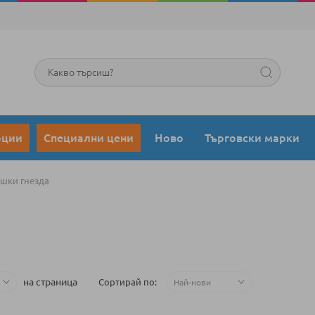
Търсене
оции
Специални цени
Ново
Търговски марки
шки гнезда
на страница
Сортирай по