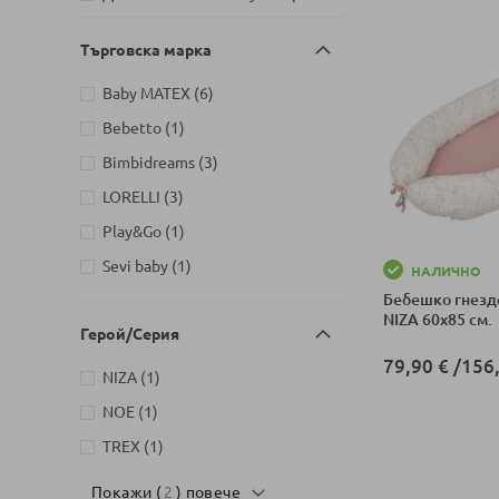
артикули
връх 26, София
5
Търговска марка
Детски магазин на ул.
Йерусалим, бл. 47В, жк. Младост
артикули
Baby MATEX
6
артикули
1
4
артикул
Bebetto
1
Детски магазин на ул.
Митрополит Андрей №31,
артикули
Bimbidreams
3
артикули
Търговище
5
артикули
LORELLI
3
артикул
Play&Go
1
артикул
Sevi baby
1
НАЛИЧНО
Бебешко гнезд
NIZA 60x85 см.
Герой/Серия
79,90 €
/
156,
артикул
NIZA
1
Добави в колич
артикул
NOE
1
артикул
TREX
1
Покажи (
2
) повече