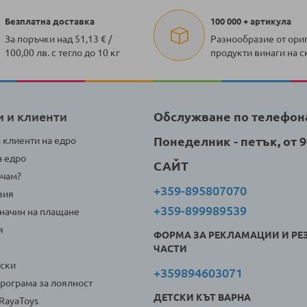
Безплатна доставка
100 000 + артикула
За поръчки над 51,13 € /
Разнообразие от ори
100,00 лв. с тегло до 10 кг
продукти винаги на с
и и клиенти
Обслужване по телефон
Понеделник - петък, от 9-
а клиенти на едро
а едро
САЙТ
ъчам?
+359-895807070
вия
+359-899989539
 начин на плащане
я
ФОРМА ЗА РЕКЛАМАЦИИ И РЕ
ЧАСТИ
оски
+359894603071
програма за лоялност
ДЕТСКИ КЪТ ВАРНА
 RayaToys