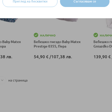
Преглед на бисквитки
Съгласявам се
НАЛИЧНО
НАЛИЧ
о Baby Matex
Бебешко гнездо Baby Matex
Бебешко г
Гора
Prestige 0355, Пера
Gniazdko D
38 лв.
54,90 €
/
107,38 лв.
139,90 €
ка
Добави в количка
Добави в к
на страница