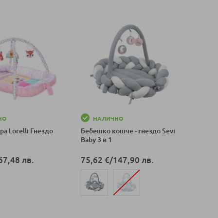
Добави в количка
НО
НАЛИЧНО
ра Lorelli Гнездо
Бебешко кошче - гнездо Sevi
Baby 3 в 1
67,48 лв.
75,62 €
/
147,90 лв.
оличка
Добави в количка