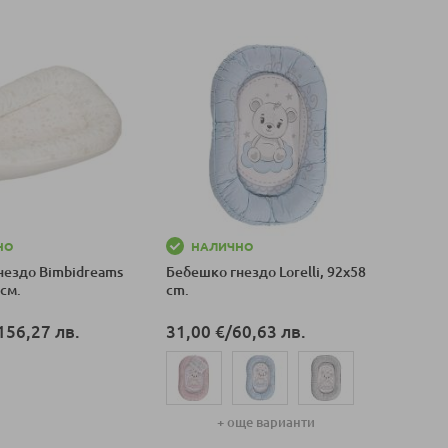
НО
НАЛИЧНО
нездо Bimbidreams
Бебешко гнездо Lorelli, 92x58
см.
cm.
156,27 лв.
31,00 €
/
60,63 лв.
оличка
+ още варианти