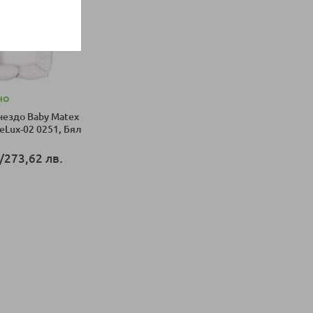
НО
нездо Baby Matex
eLux-02 0251, Бял
/
273,62 лв.
оличка