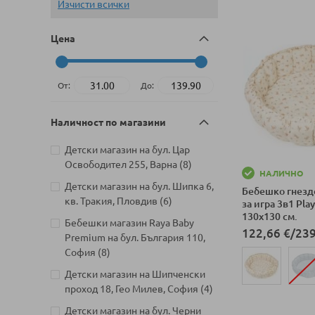
Изчисти всички
Цена
От:
До:
Наличност по магазини
Детски магазин на бул. Цар
артикули
Освободител 255, Варна
8
НАЛИЧНО
Детски магазин на бул. Шипка 6,
Бебешко гнезд
артикули
кв. Тракия, Пловдив
6
за игра 3в1 Pla
130х130 см.
Бебешки магазин Raya Baby
122,66 €
/
239
Premium на бул. България 110,
артикули
София
8
Детски магазин на Шипченски
артикули
проход 18, Гео Милев, София
4
Добави в колич
Детски магазин на бул. Черни