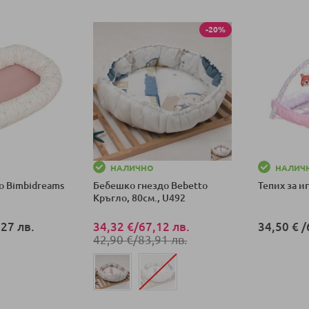
-20%
НАЛИЧНО
НАЛИЧ
о Bimbidreams
Бебешко гнездо Bebetto
Тепих за иг
Кръгло, 80см., U492
27 лв.
34,32 €
/
67,12 лв.
34,50 €
/
42,90 €
/
83,91 лв.
ка
Добави в к