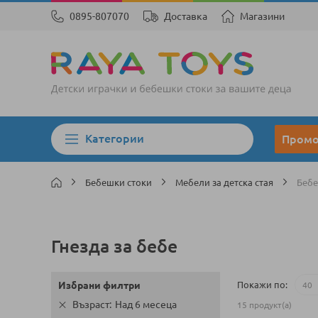
0895-807070
Доставка
Магазини
Категории
Пром
Бебешки стоки
Мебели за детска стая
Бебе
Гнезда за бебе
Покажи по
Избрани филтри
Възраст
Над 6 месеца
15
продукт(а)