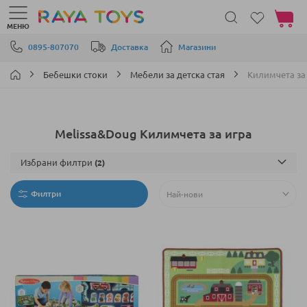
Моята 
МЕНЮ
Прескачане към съдържанието
0895-807070
Доставка
Магазини
Бебешки стоки
Мебели за детска стая
Килимчета за
Melissa&Doug Килимчета за игра
Избрани филтри
Филтри