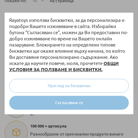
на страница
Покажи по
Rayatoys използва бисквитки, за да персонализира и
подобри Вашето изживяване в сайта. Избирайки
бутона “Съгласявам се”, можем да Ви предоставим по-
добро изживяване по време на Вашето онлайн
пазаруване. Блокирането на определени типове
бисквитки ще окаже влияние върху начина, по който
Ви доставяме персонализирано съдържание. Ако
искате да научите повече, моля, прочетете
ОБЩИ
УСЛОВИЯ ЗА ПОЛЗВАНЕ И БИСКВИТКИ.
Връщане и замяна
14 дни право на връщане без допълнителни
Преглед на бисквитки
въпроси
Безплатна доставка
Съгласявам се
За поръчки над 51,13 € / 100,00 лв. с тегло до 10
кг
100 000 + артикула
Разнообразие от оригинални продукти винаги