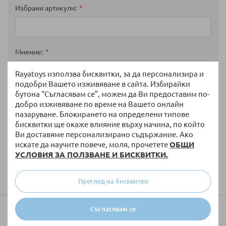
Избрани артикули
Мнение
Rayatoys използва бисквитки, за да персонализира и
подобри Вашето изживяване в сайта. Избирайки
бутона “Съгласявам се”, можем да Ви предоставим по-
добро изживяване по време на Вашето онлайн
пазаруване. Блокирането на определени типове
бисквитки ще окаже влияние върху начина, по който
Ви доставяме персонализирано съдържание. Ако
искате да научите повече, моля, прочетете
ОБЩИ
УСЛОВИЯ ЗА ПОЛЗВАНЕ И БИСКВИТКИ.
Изпратете
Преглед на бисквитки
Съгласявам се
Колко ще струва доставката?