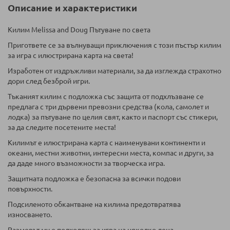
Описание и характеристики
Килим Melissa and Doug Пътуване по света
Пригответе се за вълнуващи приключения с този пъстър килим
за игра с илюстрирана карта на света!
Изработен от издръжливи материали, за да изглежда страхотно
дори след безброй игри.
Тъканият килим с подложка със защита от подхлъзване се
предлага с три дървени превозни средства (кола, самолет и
лодка) за пътуване по целия свят, както и паспорт със стикери,
за да следите посетените места!
Килимът е илюстрирана карта с наименувани континенти и
океани, местни животни, интересни места, компас и други, за
да даде много възможности за творческа игра.
Защитната подложка е безопасна за всички подови
повърхности.
Подсиленото обкантване на килима предотвратява
износването.