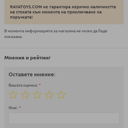
RAYATOYS.COM не гарантира изрично наличността
на стоката към момента на приключване на
поръчката!
В момента информацията за магазина не може да бъде
показана.
Мнения и рейтинг
Оставете мнение:
Вашата оценка
1
2
3
4
5
star
stars
stars
stars
stars
Име