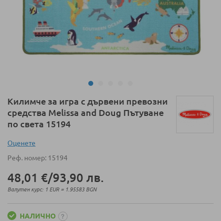
Преминете
Килимче за игра с дървени превозни
към
средства Melissa and Doug Пътуване
началото
по света 15194
на
галерия
Оценeте
със
Реф. номер
15194
снимки
48,01 €
/
93,90 лв.
Валутен курс: 1 EUR = 1.95583 BGN
НАЛИЧНО