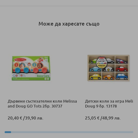
Може да харесате също
Дървени състезателни коли Melissa
Детски коли за игра Meliss
and Doug GO Tots 2бр. 30737
Doug 9 бр. 13178
20,40 €
/
39,90 лв.
25,05 €
/
48,99 лв.