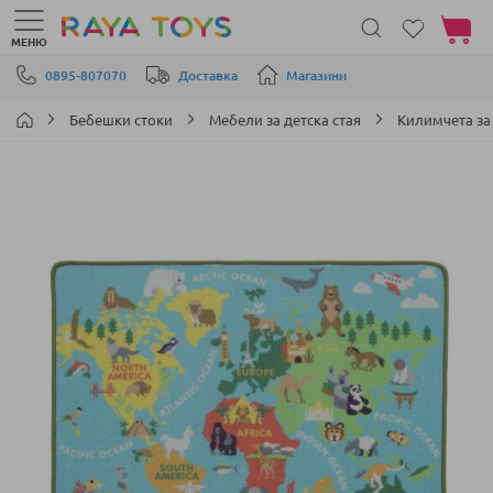
Моята 
МЕНЮ
Прескачане към съдържанието
0895-807070
Доставка
Магазини
Бебешки стоки
Мебели за детска стая
Килимчета за
Преминете
към
края
на
галерията
на
изображенията