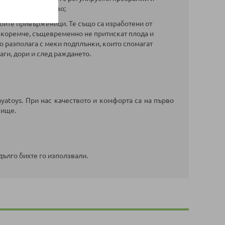
оптимално удобство;
воите привърженици. Те също са изработени от
о коремче, същевременно не притискат плода и
то разполага с меки подплънки, които спомагат
ги, дори и след раждането.
yatoys. При нас качеството и комфорта са на първо
вище.
дълго бихте го използвали.