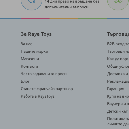
14 дни право на връщане без
допълнителни въпроси
За Raya Toys
Търговц
За нас
B2B вход з
Нашите марки
Търговци н
Магазини
Как да пор
Контакти
Общи усло
Често задавани въпроси
Доставка и
Блог
Рекламаци
Станете франчайз партньор
Гаранция
Работа в RayaToys
Купи на вн
Ваучери и 
Детски кът
Политика з
личните да