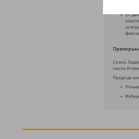
адапти
От две
еласти
осигур
фиксир
Препоръки
Скъпи, бъде
място. И ням
Преди да за
Уточне
Избере