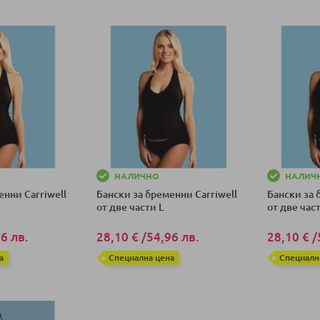
НАЛИЧНО
НАЛИЧ
енни Carriwell
Бански за бременни Carriwell
Бански за 
от две части L
от две час
6 лв.
28,10 €
/
54,96 лв.
28,10 €
/
а
Специална цена
Специалн
ка
Добави в количка
Добави в к