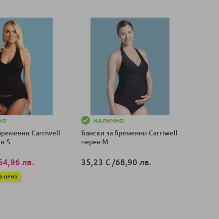
НО
НАЛИЧНО
бременни Carriwell
Бански за бременни Carriwell
ти S
черен M
54,96 лв.
35,23 €
/
68,90 лв.
а цена
Добави в количка
оличка