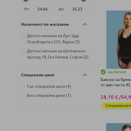
От:
До:
Наличност по магазини
Детски магазин на бул. Цар
артикули
Освободител 255, Варна
3
Детски магазин на Шипченски
артикули
проход 18, Гео Милев, София
2
НАЛИЧНО
Специални цени
Бански за брем
от две части XL
артикули
Със специална цена
4
артикул
Без специална цена
1
28,10 €
/
54,9
Специална цен
Добави в колич