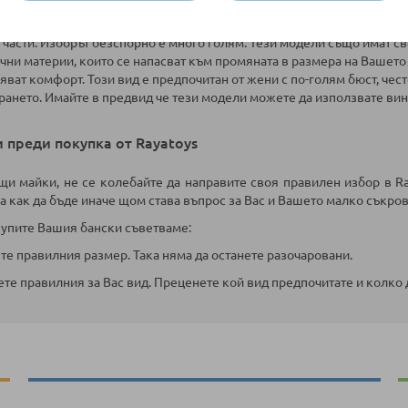
ращ се към промените в тялото Ви в следствие на бременността за 
 части. Изборът безспорно е много голям. Тези модели също имат с
чни материи, които се напасват към промяната в размера на Вашет
яват комфорт. Този вид е предпочитан от жени с по-голям бюст, чес
ането. Имайте в предвид че тези модели можете да използвате вина
 преди покупка от Rayatoys
щи майки, не се колебайте да направите своя правилен избор в Ra
а как да бъде иначе щом става въпрос за Вас и Вашето малко съкро
купите Вашия бански съветваме:
те правилния размер. Така няма да останете разочаровани.
те правилния за Вас вид. Преценете кой вид предпочитате и колко 