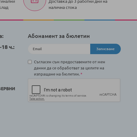
гинални
Доставка до 3 работни дни на
клад
налична стока
а:
Абонамент за бюлетин
18 ч.:
Записване
Съгласен съм предоставените от мен
данни да се обработват за целите на
изпращане на бюлетин.
ЗЕРВНИ