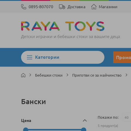
0895-807070
Доставка
Магазини
Категории
Пром
Бебешки стоки
Приготви се за майчинство
Бански
Покажи по
Цена
5
продукт(а)