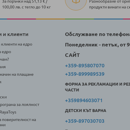
За поръчки над 51,13 € /
Разнообразие от ори
100,00 лв. с тегло до 10 кг
продукти винаги на с
и и клиенти
Обслужване по телефон
Понеделник - петък, от 9-
а клиенти на едро
а едро
САЙТ
ъчам?
+359-895807070
вия
+359-899989539
 начин на плащане
я
ФОРМА ЗА РЕКЛАМАЦИИ И РЕ
ЧАСТИ
оски
+359894603071
програма за лоялност
ДЕТСКИ КЪТ ВАРНА
 RayaToys
а поверителност на
+359-897030703
нни