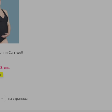
енни Carriwell
3 лв.
а
ка
на страница