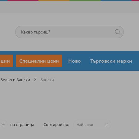
Търсене
оции
Специални цени
Ново
Търговски марки
Бельо и бански
Бански
на страница
Сортирай по