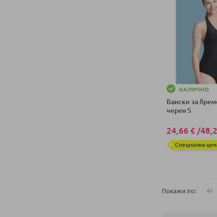
НАЛИЧНО
Бански за брем
черен S
24,66 €
/
48,2
Специална цен
Добави в колич
Покажи по