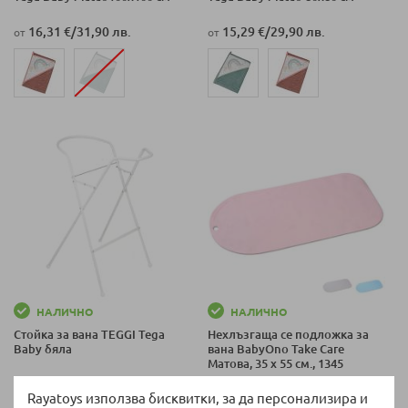
16,31 €
/
31,90 лв.
15,29 €
/
29,90 лв.
от
от
НАЛИЧНО
НАЛИЧНО
Стойка за ванa TEGGI Tega
Нехлъзгаща се подложка за
Baby бяла
вана BabyOno Take Care
Матова, 35 х 55 см., 1345
32,90 €
/
64,35 лв.
7,62 €
/
14,90 лв.
Rayatoys използва бисквитки, за да персонализира и