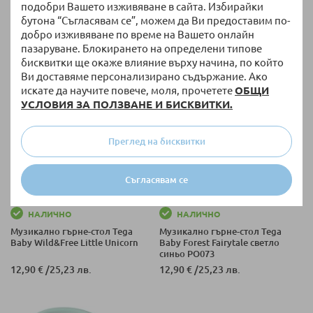
подобри Вашето изживяване в сайта. Избирайки
бутона “Съгласявам се”, можем да Ви предоставим по-
добро изживяване по време на Вашето онлайн
+ още варианти
пазаруване. Блокирането на определени типове
бисквитки ще окаже влияние върху начина, по който
Ви доставяме персонализирано съдържание. Ако
искате да научите повече, моля, прочетете
ОБЩИ
УСЛОВИЯ ЗА ПОЛЗВАНЕ И БИСКВИТКИ.
Преглед на бисквитки
Съгласявам се
НАЛИЧНО
НАЛИЧНО
Mузикално гърне-стол Tega
Музикално гърне-стол Tega
Baby Wild&Free Little Unicorn
Baby Forest Fairytale светло
синьо PO073
12,90 €
/
25,23 лв.
12,90 €
/
25,23 лв.