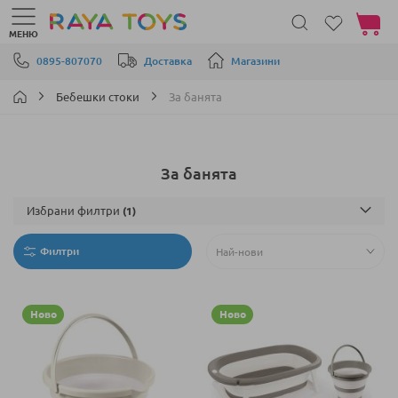
Моята 
МЕНЮ
Прескачане към съдържанието
0895-807070
Доставка
Магазини
Бебешки стоки
За банята
За банята
Избрани филтри
Филтри
Ново
Ново