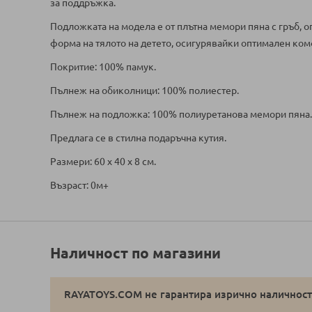
за поддръжка.
Подложката на модела е от плътна мемори пяна с гръб, 
форма на тялото на детето, осигурявайки оптимален комф
Покритие: 100% памук.
Пълнеж на обиколници: 100% полиестер.
Пълнеж на подложка: 100% полиуретанова мемори пяна.
Предлага се в стилна подаръчна кутия.
Размери: 60 х 40 х 8 см.
Възраст: 0м+
Наличност по магазини
RAYATOYS.COM не гарантира изрично наличностт