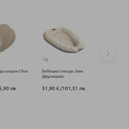
до кошче Choc
Бебешко гнездо Jane
Бебешко 
Двулицево
Cozy Hom
5,90 лв.
51,90 €
/
101,51 лв.
64,37
от