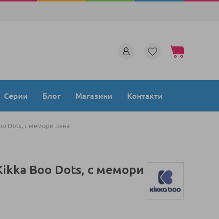
Моята количка
Серии
Блог
Магазини
Контакти
oo Dots, с мемори пяна
ikka Boo Dots, с мемори