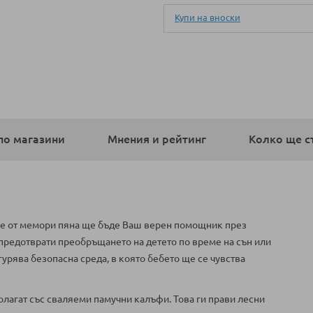
Купи на вноски
по магазини
Мнения и рейтинг
Колко ще с
е от мемори пяна ще бъде Ваш верен помощник през
 предотврати преобръщането на детето по време на сън или
урява безопасна среда, в която бебето ще се чувства
лагат със сваляеми памучни калъфи. Това ги прави лесни