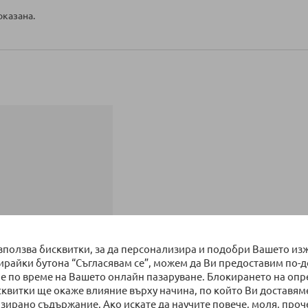
оказана.
използва бисквитки, за да персонализира и подобри Вашето из
бирайки бутона “Съгласявам се”, можем да Ви предоставим по-
е по време на Вашето онлайн пазаруване. Блокирането на оп
сквитки ще окаже влияние върху начина, по който Ви доставям
зирано съдържание. Ако искате да научите повече, моля, проч