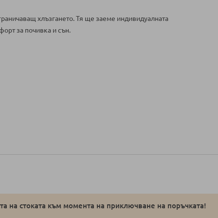
ограничаващ хлъзгането. Тя ще заеме индивидуалната
орт за почивка и сън.
а на стоката към момента на приключване на поръчката!