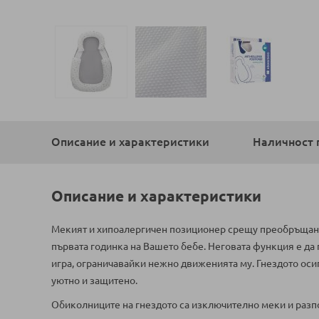
Преминете
към
началото
Описание и характеристики
Наличност 
на
галерия
със
снимки
Описание и характеристики
Мекият и хипоалергичен позиционер срещу преобръщан
първата годинка на Вашето бебе. Неговата функция е да
игра, ограничавайки нежно движенията му. Гнездото осиг
уютно и защитено.
Обиколниците на гнездото са изключително меки и разпо