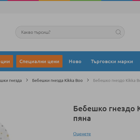
Търсене
оции
Специални цени
Ново
Търговски марки
шки гнезда
Бебешки гнезда Kikka Boo
Бебешко гнездо Kikka B
Бебешко гнездо K
пяна
Оценeте