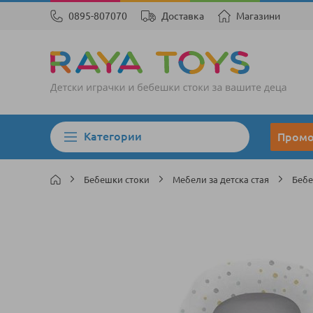
0895-807070
Доставка
Магазини
Категории
Пром
Бебешки стоки
Мебели за детска стая
Бебе
Преминете
към
края
на
галерията
на