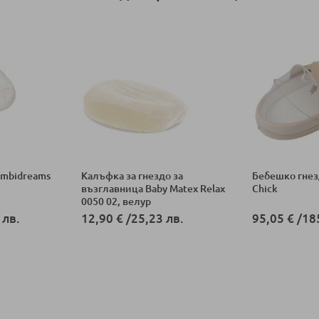
imbidreams
Калъфка за гнездо за
Бебешко гнез
възглавница Baby Matex Relax
Chick
0050 02, велур
 лв.
12,90 €
/
25,23 лв.
95,05 €
/
18