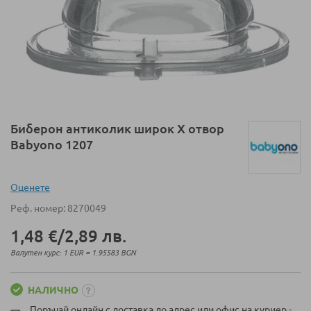
Преминете
Биберон антиколик широк X отвор
към
Babyono 1207
началото
на
галерия
Оценeте
със
Реф. номер
8270049
снимки
1,48 €
/
2,89 лв.
Валутен курс: 1 EUR = 1.95583 BGN
НАЛИЧНО
Поръчай онлайн с доставка до адрес или офис на куриер -