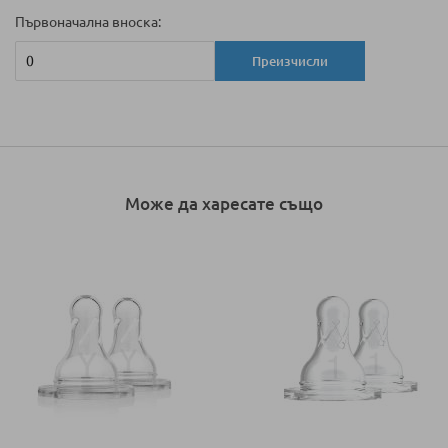
Първоначална вноска:
Преизчисли
Може да харесате също