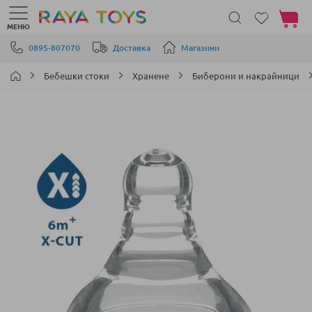
Моята 
МЕНЮ
Прескачане към съдържанието
0895-807070
Доставка
Магазини
Бебешки стоки
Хранене
Биберони и накрайници
Преминете
към
края
на
галерията
на
изображенията