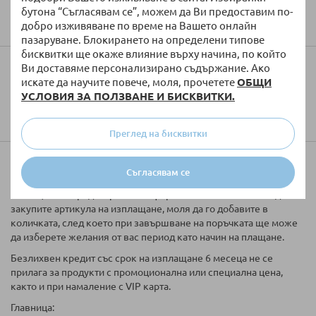
Изпратете
бутона “Съгласявам се”, можем да Ви предоставим по-
добро изживяване по време на Вашето онлайн
пазаруване. Блокирането на определени типове
бисквитки ще окаже влияние върху начина, по който
Ви доставяме персонализирано съдържание. Ако
Колко ще струва доставката?
искате да научите повече, моля, прочетете
ОБЩИ
УСЛОВИЯ ЗА ПОЛЗВАНЕ И БИСКВИТКИ.
Преглед на бисквитки
Купи на вноски
Съгласявам се
Таблицата за кредитиране е информативна. Ако желаете да
закупите артикула на изплащане, моля да го добавите в
количката, след което при завършване на поръчката ще може
да изберете желания от вас период като начин на плащане.
Безлихвен кредит със срок на изплащане 6 месеца не се
прилага за продукти с промоционална или специална цена,
както и при намаление с VIP карта.
Главница: