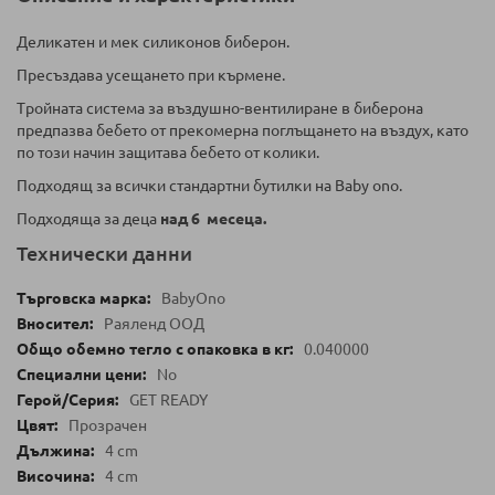
Деликатен и мек силиконов биберон.
Пресъздава усещането при кърмене.
Tройната система за въздушно-вентилиране в биберона
предпазва бебето от прекомерна поглъщането на въздух, като
по този начин защитава бебето от колики.
Подходящ за всички стандартни бутилки на Baby ono.
Подходяща за деца
над 6 месеца.
Технически данни
BabyOno
Раяленд ООД
0.040000
No
GET READY
Прозрачен
4 cm
4 cm