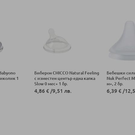
Babyono
Биберон CHICCO Natural Feeling
Бебешки сил
тиколик 1
с изместен център една капка
Nuk Perfect M
Slow 0 мес+ 1 бр.
м+, 2 бр.
4,86 €
/
9,51 лв.
6,39 €
/
12,5