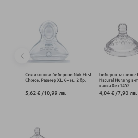
no
Силиконови биберони Nuk First
Биберон за шише 
мент
Choice, Pазмер XL, 6+ м., 2 бр.
Natural Nursing ан
капка 0м+1452
5,62 €
/
10,99 лв.
4,04 €
/
7,90 лв.