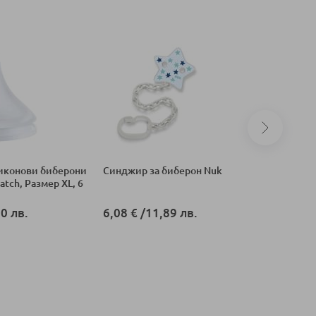
иконови биберони
Синджир за биберон Nuk
Биберони
atch, Размер XL, 6
Natural 
Сила на п
SCY966/
0 лв.
6,08 €
/
11,89 лв.
9,66 €
/