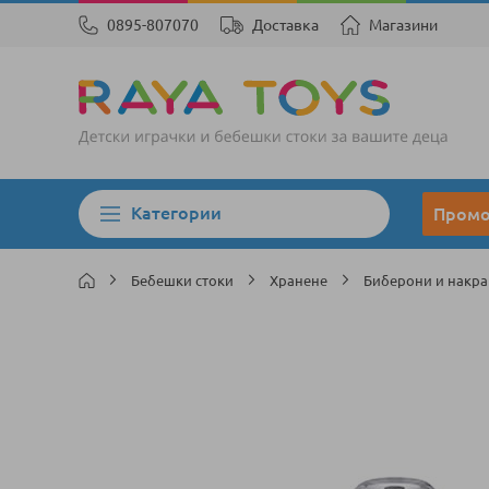
0895-807070
Доставка
Магазини
Категории
Пром
Бебешки стоки
Хранене
Биберони и накр
Преминете
към
края
на
галерията
на