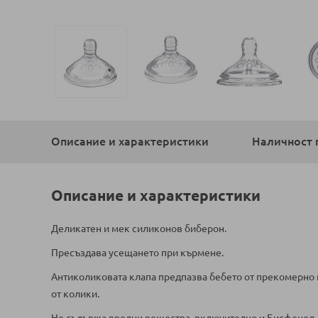
Преминете
към
началото
Описание и характеристики
Наличност 
на
галерия
със
снимки
Описание и характеристики
Деликатен и мек силиконов биберон.
Пресъздава усещането при кърмене.
Антиколиковата клапа предпазва бебето от прекомерно п
от колики.