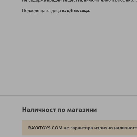
Не съдържа вредни вещества, включително и Бисфенол 
Подходяща за деца
над 6 месеца.
Наличност по магазини
RAYATOYS.COM не гарантира изрично наличностт