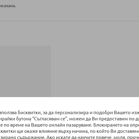
оказана.
използва бисквитки, за да персонализира и подобри Вашето из
бирайки бутона “Съгласявам се”, можем да Ви предоставим по-
е по време на Вашето онлайн пазаруване. Блокирането на оп
сквитки ще окаже влияние върху начина, по който Ви доставям
зирано съдържание. Ако искате да научите повече, моля, проч