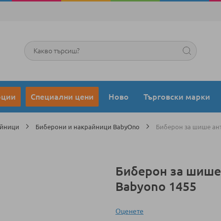
Търсене
оции
Специални цени
Ново
Търговски марки
айници
Биберони и накрайници BabyOno
Биберон за шише ант
Биберон за шише
Babyono 1455
Оценeте