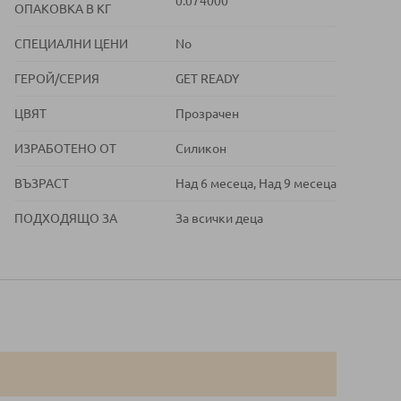
0.074000
ОПАКОВКА В КГ
СПЕЦИАЛНИ ЦЕНИ
No
ГЕРОЙ/СЕРИЯ
GET READY
ЦВЯТ
Прозрачен
ИЗРАБОТЕНО ОТ
Силикон
ВЪЗРАСТ
Над 6 месеца, Над 9 месеца
ПОДХОДЯЩО ЗА
За всички деца