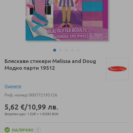
Преминете
Бляскави стикери Melissa and Doug
към
Модно парти 19512
началото
на
галерия
Оценeте
със
Реф. номер
000772195126
снимки
5,62 €
/
10,99 лв.
Валутен курс: 1 EUR = 1.95583 BGN
НАЛИЧНО