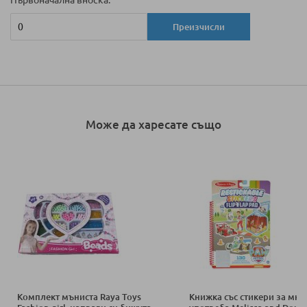
Първоначална вноска:
Преизчисли
Може да харесате също
Комплект мъниста Raya Toys
Книжка със стикери за мно