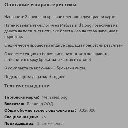
Описание и характеристики
Направете 2 приказно красиви блестящи двустранни карти!
Патентованата технология на Melissa and Doug позволява на
децата да постигнат истински блясък без да става цапаница и
бъркотия.
С един лесен процес могат да се създадат прекрасни резултати.
Отлепете секция от белия лист - тази, която ще правите,
натиснете я върху брокатната хартия и готово!
В комплекта са включени 5 брокатни листа.
Подходящо за деца над 5 години
Технически данни
Melissa&Doug
Раяленд ООД
0.050000
No
За момиченца