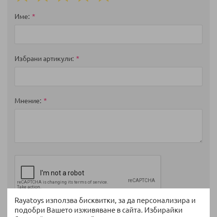
1
2
3
4
5
star
stars
stars
stars
stars
Име
Избрани артикули
Мнение
Rayatoys използва бисквитки, за да персонализира и
подобри Вашето изживяване в сайта. Избирайки
Изпратете