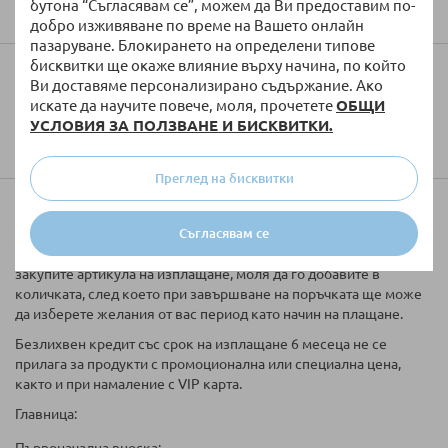
бутона “Съгласявам се”, можем да Ви предоставим по-
добро изживяване по време на Вашето онлайн
пазаруване. Блокирането на определени типове
бисквитки ще окаже влияние върху начина, по който
Колко ще струва доставката?
Ви доставяме персонализирано съдържание. Ако
искате да научите повече, моля, прочетете
ОБЩИ
УСЛОВИЯ ЗА ПОЛЗВАНЕ И БИСКВИТКИ.
Преглед на бисквитки
Купи на вноски
Съгласявам се
Таблицата за кредитиране е информативна. Ако желаете да
закупите артикула на изплащане, моля да го добавите в
количката, след което при завършване на поръчката ще може
да изберете желания от вас период като начин на плащане.
Безлихвен кредит със срок на изплащане 6 месеца не се
прилага за продукти с промоционална или специална цена,
както и при намаление с VIP карта.
Главница: