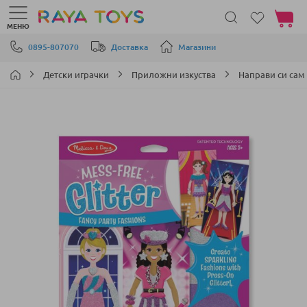
Моята 
МЕНЮ
Прескачане към съдържанието
0895-807070
Доставка
Магазини
Детски играчки
Приложни изкуства
Направи си сам
Преминете
към
края
на
галерията
на
изображенията