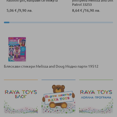
Fashion girl, направи си бижута
употреба Melissa and Doug
Patrol 33253
5,06 €
/
9,90 лв.
8,64 €
/
16,90 лв.
Бляскави стикери Melissa and Doug Модно парти 19512