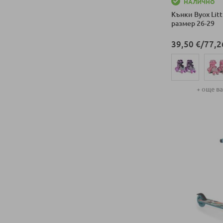
НАЛИЧНО
Кънки Byox Litt
размер 26-29
39,50 €
/
77,2
+ още в
Добави в колич