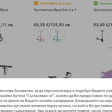
ПО ЗАЯВКА до 5 дни
Налично
 Byox
Тротинетка Byox Evo 2 в 1
Тротинетка
,11 лв.
69,50 €
/
135,93 лв.
93,00 €
/
+ о
ка
Добави в количка
Добави в к
използва бисквитки, за да персонализира и подобри Вашето из
бирайки бутона “Съгласявам се”, можем да Ви предоставим по-
е по време на Вашето онлайн пазаруване. Блокирането на оп
сквитки ще окаже влияние върху начина, по който Ви доставям
зирано съдържание. Ако искате да научите повече, моля, проч