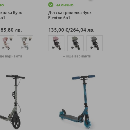
НО
НАЛИЧНО
иколка Byox
Детска триколка Byox
4в1
Flexton 6в1
185,80 лв.
135,00 €
/
264,04 лв.
ще варианти
+ още варианти
оличка
Добави в количка