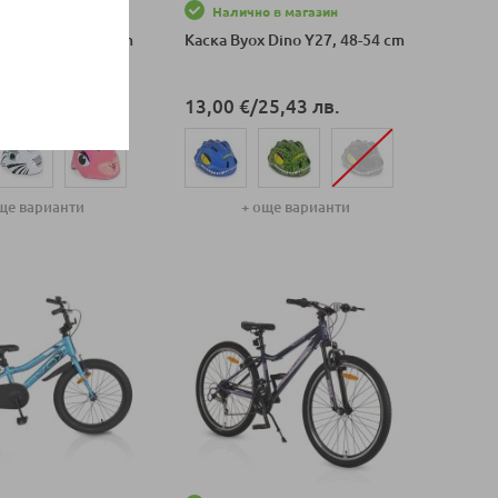
НО
Налично в магазин
Kati Y26, 48-54 cm
Каска Byox Dino Y27, 48-54 cm
25,43 лв.
13,00 €
/
25,43 лв.
ще варианти
+ още варианти
оличка
Добави в количка