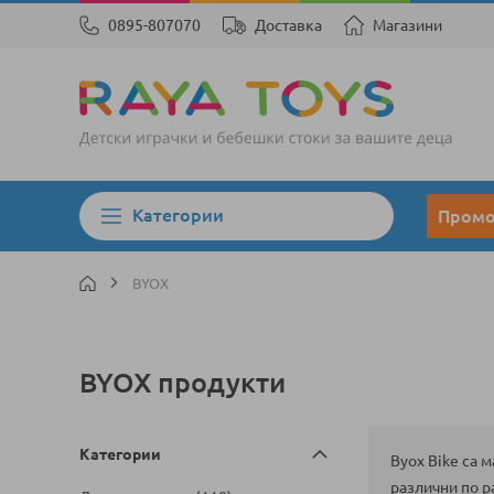
0895-807070
Доставка
Магазини
Категории
Пром
BYOX
BYOX продукти
Категории
Byox Bike са 
различни по р