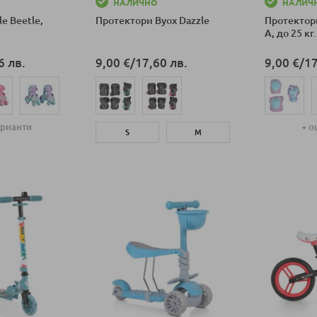
НАЛИЧНО
НАЛИЧ
le Beetle,
Протектори Byox Dazzle
Протектори
А, до 25 кг.
6 лв.
9,00 €
/
17,60 лв.
9,00 €
/
17
арианти
+ о
S
M
ка
Добави в к
Добави в количка