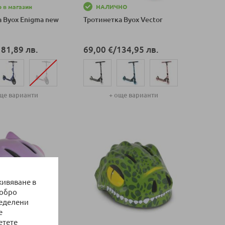
 в магазин
НАЛИЧНО
 Byox Enigma new
Тротинетка Byox Vector
181,89 лв.
69,00 €
/
134,95 лв.
ще варианти
+ още варианти
оличка
Добави в количка
живяване в
добро
ределени
е
етете