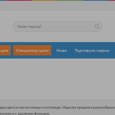
Търсене
оции
Специални цени
Ново
Търговски марки
марка детски велосипеди и мотопеди. Марката предлага разнообрази
азмери и с различни функции.