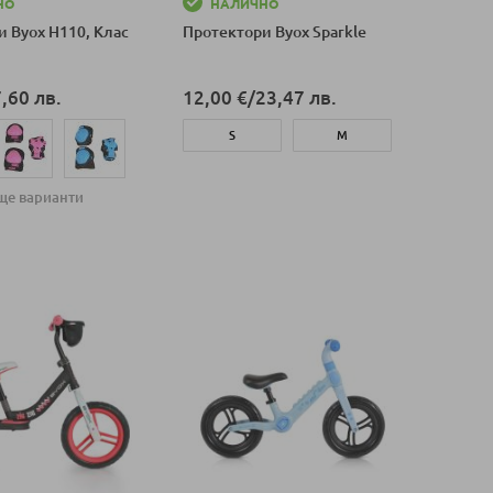
НО
НАЛИЧНО
 Byox H110, Клас
Протектори Byox Sparkle
,60 лв.
12,00 €
/
23,47 лв.
S
M
Добави в количка
ще варианти
оличка