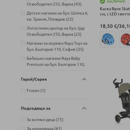
НАЛИЧНО
артикули
Освободител 255, Варна
43
Каска Byox Skat
Детски магазин на бул. Шипка 6,
см, с LED свет
артикули
кв. Тракия, Пловдив
22
18,50 €
/
36,1
Логистичен център на бул. Цар
артикули
Освободител 255, Варна
25
Магазин за играчки Raya Toys на
артикули
бул. България 110, София
35
Добави в колич
Бебешки магазин Raya Baby
Premium на бул. България 110,
артикули
София
5
Герой/Серия
Детски магазин на Шипченски
проход 18, Гео Милев, София
артикул
Frozen
1
артикули
31
Детски магазин на бул. Черни
артикули
връх 26, София
41
Подходящо за
Детски магазин на ул.
артикули
За всички деца
75
Йерусалим, бл. 47В, жк. Младост
артикули
1
31
артикули
За момиченца
61