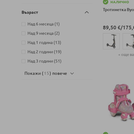
НАЛИЧНО
Тротинетка Byo
Възраст
артикул
Над 6 месеца
1
89,50 €
/
175,
артикули
Над 9 месеца
2
артикули
Над 1 година
13
артикули
Над 2 години
19
+ още в
артикули
Над 3 години
51
Добави в колич
Покажи (
15
) повече