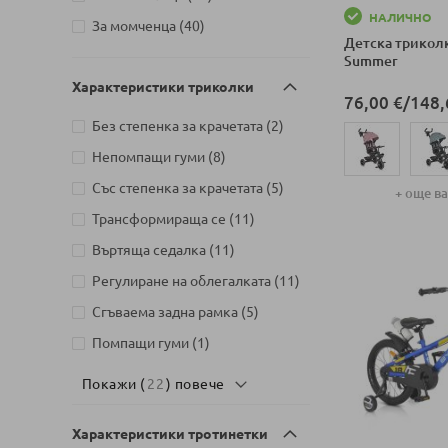
НАЛИЧНО
Детски магазин на ул.
артикули
За момченца
40
Детска трикол
Митрополит Андрей №31,
Summer
артикули
Търговище
39
Характеристики триколки
76,00 €
/
148,
артикули
Без степенка за крачетата
2
артикули
Непомпащи гуми
8
артикули
Със степенка за крачетата
5
+ още в
артикули
Трансформираща се
11
Добави в колич
артикули
Въртяща седалка
11
артикули
Регулиране на облегалката
11
артикули
Сгъваема задна рамка
5
артикул
Помпащи гуми
1
Покажи (
22
) повече
Характеристики тротинетки