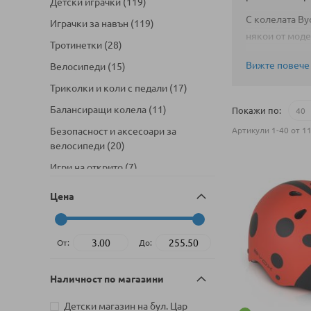
артикули
Детски играчки
119
С колелата By
артикули
Играчки за навън
119
някои от моде
артикули
Тротинетки
28
Вижте повече
артикули
Велосипеди
15
артикули
Триколки и коли с педали
17
артикули
Балансиращи колела
11
Покажи по
Безопасност и аксесоари за
Артикули
1
-
40
от
1
артикули
велосипеди
20
артикули
Игри на открито
7
артикули
Батути
7
Цена
артикули
Ролери и кънки
18
артикул
Скейтбордове
1
От:
До:
Наличност по магазини
Детски магазин на бул. Цар