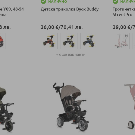
НАЛИЧНО
НАЛИЧ
e Y09, 48-54
Детска триколка Byox Buddy
Тротинетка
лина
StreetPro
8 лв.
36,00 €
/
70,41 лв.
39,00 €
/
+ още варианти
ка
Добави в к
Добави в количка