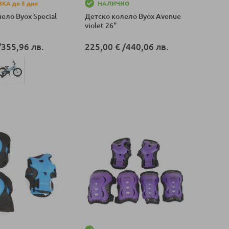
КА до 5 дни
НАЛИЧНО
ело Byox Special
Детско колело Byox Avenue
violet 26"
/
355,96 лв.
225,00 €
/
440,06 лв.
Добави в количка
оличка