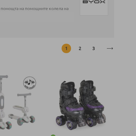
 с помощта на помощните колела на
Страница
В момента четете страница
Страница
Страница
1
2
3