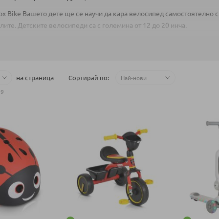
ox Bike Вашето дете ще се научи да кара велосипед самостоятелно
лите. Детските велосипеди са с големина от 12 до 20 инча.
на страница
Сортирай по
19