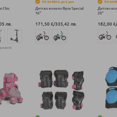
ПО ЗАЯВКА до 5 дни
ПО ЗАЯВ
x Chic
Детско колело Byox Special
Детско кол
16"
20"
05 лв.
171,50 €
/
335,42 лв.
182,00 €
арианти
Добави в количка
Добави в к
ка