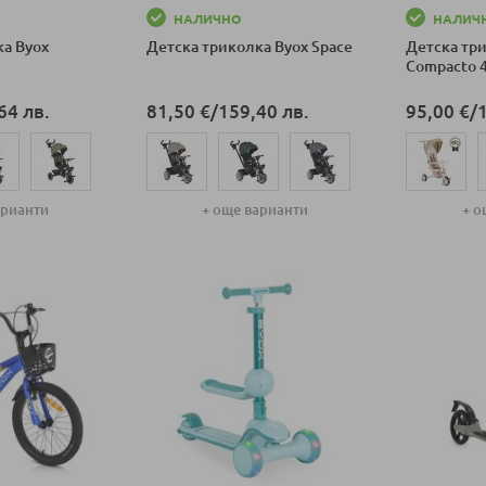
НАЛИЧНО
НАЛИЧ
ка Byox
Детска триколка Byox Space
Детска тр
Compacto 
64 лв.
81,50 €
/
159,40 лв.
95,00 €
/
арианти
+ още варианти
+ о
ка
Добави в количка
Добави в к