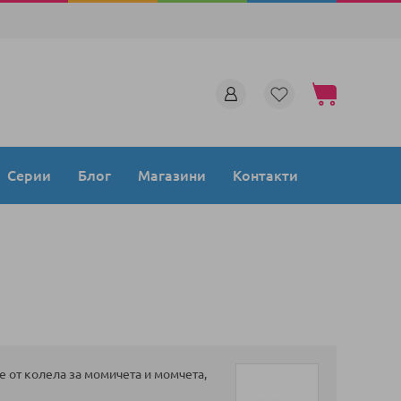
Моята количка
Серии
Блог
Магазини
Контакти
е от колела за момичета и момчета,