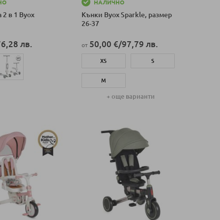
НО
НАЛИЧНО
 2 в 1 Byox
Кънки Byox Sparkle, размер
26-37
76,28 лв.
50,00 €
/
97,79 лв.
от
XS
S
M
оличка
+ още варианти
Добави в количка