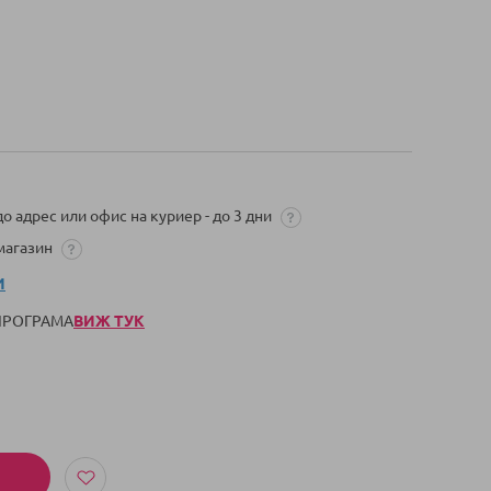
о адрес или офис на куриер - до 3 дни
 магазин
И
 ПРОГРАМА
ВИЖ ТУК