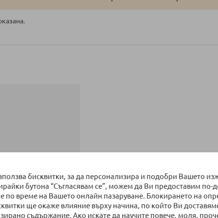
оказана.
използва бисквитки, за да персонализира и подобри Вашето из
бирайки бутона “Съгласявам се”, можем да Ви предоставим по-
е по време на Вашето онлайн пазаруване. Блокирането на оп
сквитки ще окаже влияние върху начина, по който Ви доставям
зирано съдържание. Ако искате да научите повече, моля, проч