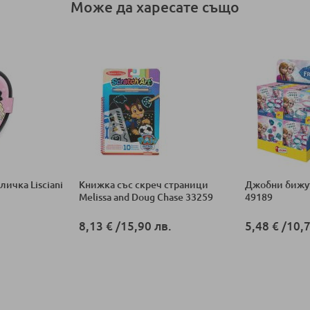
Може да харесате също
ичка Lisciani
Книжка със скреч страници
Джобни бижута
Melissa and Doug Chase 33259
49189
8,13 €
/
15,90 лв.
5,48 €
/
10,7