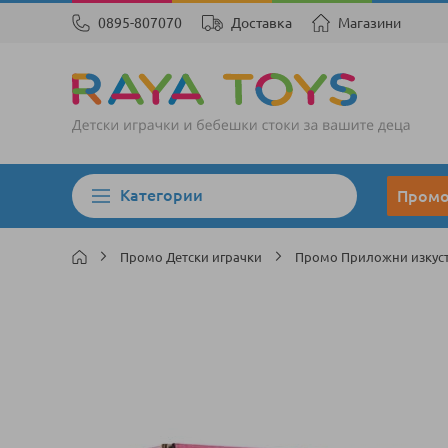
0895-807070
Доставка
Магазини
Категории
Пром
Промо Детски играчки
Промо Приложни изкус
Преминете
към
края
на
галерията
на