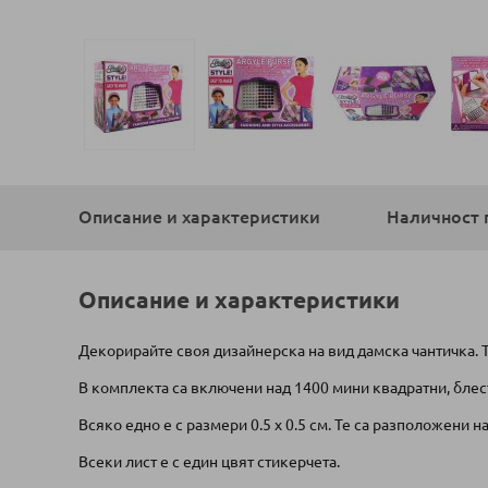
Преминете
към
началото
Описание и характеристики
Наличност 
на
галерия
със
снимки
Описание и характеристики
Декорирайте своя дизайнерска на вид дамска чантичка. Т
В комплекта са включени над 1400 мини квадратни, блес
Всяко едно е с размери 0.5 х 0.5 см. Те са разположени на
Всеки лист е с един цвят стикерчета.