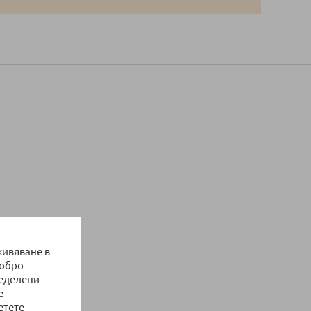
живяване в
добро
ределени
е
етете