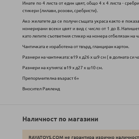
Имате по 4 листа от един цвят, общо 4 х 4 листа - сребр
стикери (лилави, розови, сребристи).
Ако желатете да се получи същата украса както е показа
номерирани всеки цвят и вид с число от 1 до 8. Напише
като лепите съответния стикер на номера отбелязан на ч
Чантичката е изработена от твърд, гланциран картон.
Размери на чантичката: в19 х д26 х ш9 см ( в долната си ч
Размери на кутията: в19 х д27 х ш10 см.
Препоръчителна възраст 6+
Вносител Раяленд
Наличност по магазини
RAYATOYS.COM не гарантира изрично наличностт