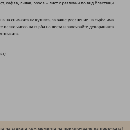
ист, кафяв, лилав, розов + лист с различни по вид блестящи
на на снимката на кутията, за ваше улеснение на гърба има
те всяко число на гърба на листа и започвайте декорацията
античката.
аст)
а на стоката към момента на приключване на поръчката!