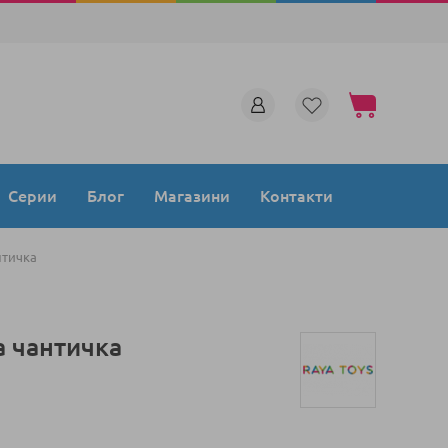
Моята количка
Серии
Блог
Магазини
Контакти
нтичка
а чантичка