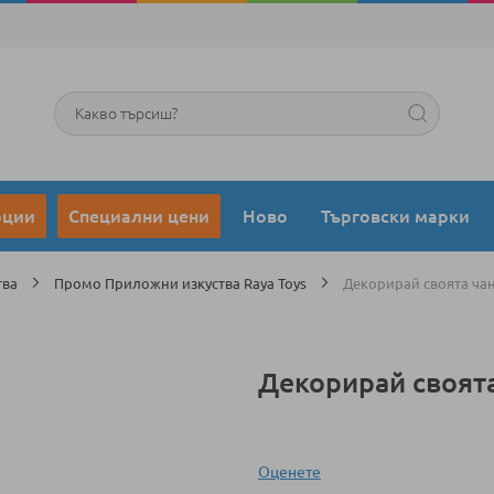
Търсене
оции
Специални цени
Ново
Търговски марки
тва
Промо Приложни изкуства Raya Toys
Декорирай своята ча
Декорирай своят
Оценeте