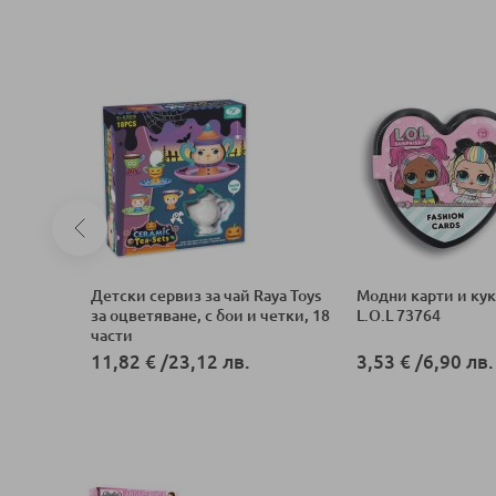
рименти с
Детски сервиз за чай Raya Toys
Модни карти и кукл
за оцветяване, с бои и четки, 18
L.O.L 73764
части
11,82 €
/
23,12 лв.
3,53 €
/
6,90 лв.