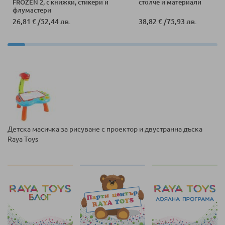
FROZEN 2, с книжки, стикери и
столче и материали
флумастери
26,81 €
/
52,44 лв.
38,82 €
/
75,93 лв.
Детска масичка за рисуване с проектор и двустранна дъска
Raya Toys