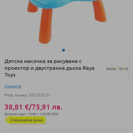
Преминете
Детска масичка за рисуване с
към
проектор и двустранна дъска Raya
началото
Toys
на
галерия
Оценeте
със
Реф. номер
502123231
снимки
38,81 €
/
75,91 лв.
Валутен курс: 1 EUR = 1.95583 BGN
Специална цена