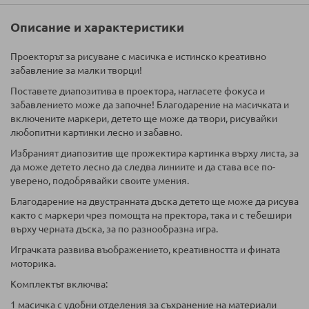
Описание и характеристики
Проекторът за рисуване с масичка е истинско креативно
забавление за малки творци!
Поставете диапозитива в проектора, нагласете фокуса и
забавлението може да започне! Благодарение на масичката и
включените маркери, детето ще може да твори, рисувайки
любопитни картинки лесно и забавно.
Избраният диапозитив ще прожектира картинка върху листа, за
да може детето лесно да следва линиите и да става все по-
уверено, подобрявайки своите умения.
Благодарение на двустранната дъска детето ще може да рисува
както с маркери чрез помощта на пректора, така и с тебешири
върху черната дъска, за по разнообразна игра.
Играчката развива въображението, креативността и фината
моторика.
Комплектът включва:
1 масичка с удобни отделения за съхранение на материали