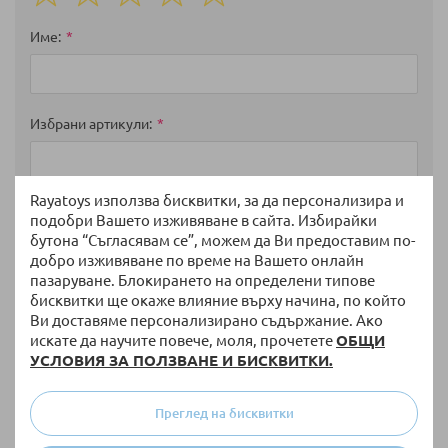
1
2
3
4
5
star
stars
stars
stars
stars
Име
Избрани артикули
Rayatoys използва бисквитки, за да персонализира и
Мнение
подобри Вашето изживяване в сайта. Избирайки
бутона “Съгласявам се”, можем да Ви предоставим по-
добро изживяване по време на Вашето онлайн
пазаруване. Блокирането на определени типове
бисквитки ще окаже влияние върху начина, по който
Ви доставяме персонализирано съдържание. Ако
искате да научите повече, моля, прочетете
ОБЩИ
УСЛОВИЯ ЗА ПОЛЗВАНЕ И БИСКВИТКИ.
Преглед на бисквитки
Изпратете