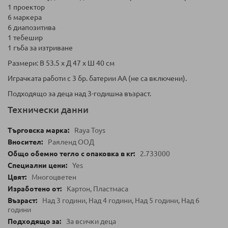
1 проектор
6 маркера
6 диапозитива
1 тебешир
1 гъба за изтриване
Размери: В 53.5 х Д 47 х Ш 40 см
Играчката работи с 3 бр. батерии АА (не са включени).
Подходящо за деца над 3-годишна възраст.
Технически данни
Raya Toys
Раяленд ООД
2.733000
Yes
Многоцветен
Картон, Пластмаса
Над 3 години, Над 4 години, Над 5 години, Над 6
години
За всички деца