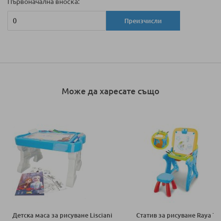
Първоначална вноска:
Преизчисли
Може да харесате също
Детска маса за рисуване Lisciani
Статив за рисуване Raya To