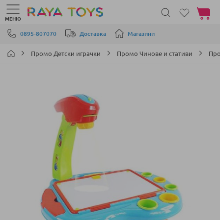
Моята 
МЕНЮ
Прескачане към съдържанието
0895-807070
Доставка
Магазини
Промо Детски играчки
Промо Чинове и стативи
Про
Преминете
към
края
на
галерията
на
изображенията