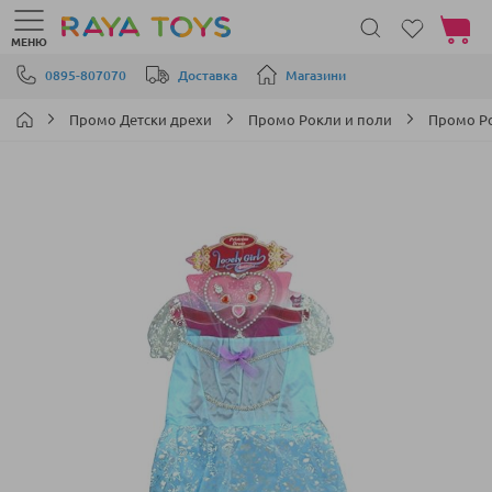
Моята 
МЕНЮ
Прескачане към съдържанието
0895-807070
Доставка
Магазини
Промо Детски дрехи
Промо Рокли и поли
Промо Ро
Преминете
към
края
на
галерията
на
изображенията