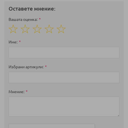
Оставете мнение:
Вашата оценка
1
2
3
4
5
star
stars
stars
stars
stars
Име
Избрани артикули
Мнение