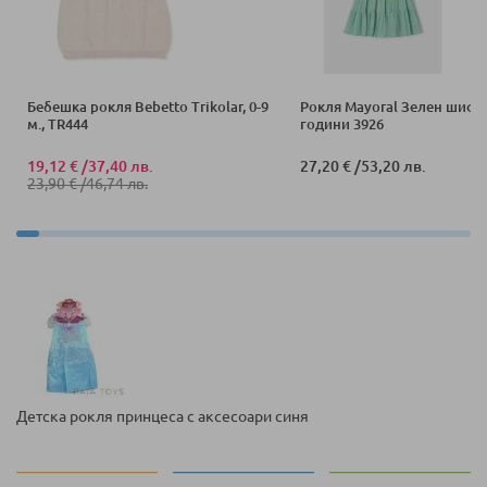
Бебешка рокля Bebetto Trikolar, 0-9
Рокля Mayoral Зелен шифо
м., TR444
години 3926
19,12 €
/
37,40 лв.
27,20 €
/
53,20 лв.
23,90 €
/
46,74 лв.
Детска рокля принцеса с аксесоари синя