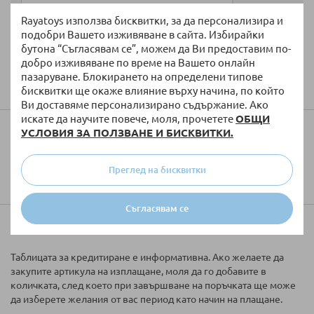
Rayatoys използва бисквитки, за да персонализира и
подобри Вашето изживяване в сайта. Избирайки
бутона “Съгласявам се”, можем да Ви предоставим по-
добро изживяване по време на Вашето онлайн
Изпратете
пазаруване. Блокирането на определени типове
бисквитки ще окаже влияние върху начина, по който
Ви доставяме персонализирано съдържание. Ако
искате да научите повече, моля, прочетете
ОБЩИ
Колко ще струва доставката?
УСЛОВИЯ ЗА ПОЛЗВАНЕ И БИСКВИТКИ.
Преглед на бисквитки
Съгласявам се
Купи на вноски
Таблицата за кредитиране е информативна. Ако желаете да
закупите артикула на изплащане, моля да го добавите в
количката, след което при завършване на поръчката ще може
да изберете желания от вас период като начин на плащане.