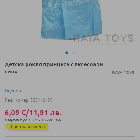
Преминете
Детска рокля принцеса с аксесоари
към
синя
началото
на
галерия
Оценeте
със
Реф. номер
505116199
снимки
6,09 €
/
11,91 лв.
Валутен курс: 1 EUR = 1.95583 BGN
Специална цена