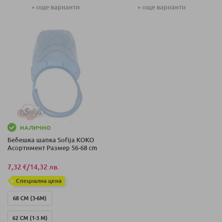
+ още варианти
+ още варианти
68 СМ (3-6 М)
68 СМ (3-6 М)
74 СМ (6-9 М)
74 СМ (6-9 М)
НАЛИЧНО
Бебешка шапка Sofija KOKO
Асортимент Размер 56-68 cm
7,32 €
/
14,32 лв.
Специална цена
68 СМ (3-6М)
62 СМ (1-3 М)