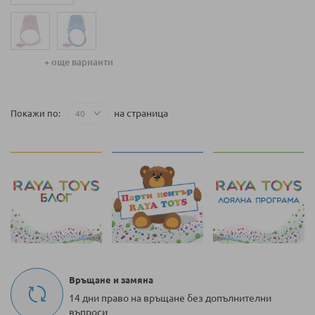
56 СМ (0-1 М)
62 СМ (0-3 М)
+ още варианти
на страница
Покажи по
Връщане и замяна
14 дни право на връщане без допълнителни
въпроси