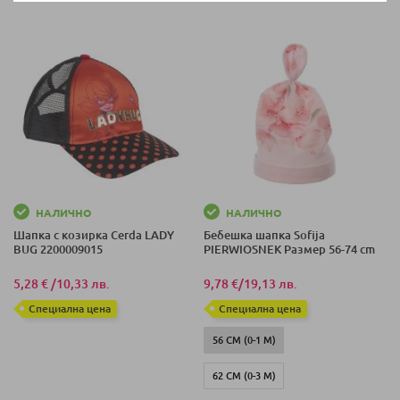
М)
М)
46-49 СМ (7-18
43-45 СМ (3-6
М)
М)
НАЛИЧНО
НАЛИЧНО
Шапка с козирка Cerda LADY
Бебешка шапка Sofija
BUG 2200009015
PIERWIOSNEK Размер 56-74 cm
5,28 €
/
10,33 лв.
9,78 €
/
19,13 лв.
Специална цена
Специална цена
56 СМ (0-1 М)
62 СМ (0-3 М)