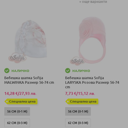
+ още варианти
68 СМ (3-6 М)
74 СМ (6-9 М)
НАЛИЧНО
НАЛИЧНО
Бебешка шапка Sofija
Бебешка шапка Sofija
MALWINKA Размер 56-74 cm
LARYSKA Розова Размер 56-74
cm
14,28 €
/
27,93 лв.
7,73 €
/
15,12 лв.
Специална цена
Специална цена
56 СМ (0-1 М)
56 СМ (0-1 М)
62 СМ (0-3 М)
62 СМ (0-3 М)