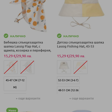
50-51 СМ (19-36
М)
43-45 СМ (3-6
М)
НАЛИЧНО
НАЛИЧНО
Бебешка слънцезащитна
Детска слънцезащитна шапка
46-49 СМ (7-18
шапка Lassig Flap Hat, с
Lassig Fishing Hat, 43-53
М)
щампа, козирка и периферия,
3-36 м.
15,29 €
/
29,90 лв.
15,29 €
/
29,90 лв.
45-47 СМ (7-12
52-53 СМ (3-6 Г)
М)
48-51 СМ (12-36
41-44 СМ (3-6
М)
+ още варианти
+ още варианти
М)
45-47 СМ (7-12
Ново