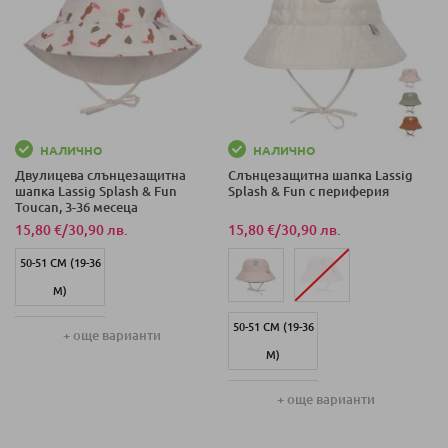
НАЛИЧНО
НАЛИЧНО
Двулицева слънцезащитна
Слънцезащитна шапка Lassig
шапка Lassig Splash & Fun
Splash & Fun с периферия
Toucan, 3-36 месеца
15,80 €
/
30,90 лв.
15,80 €
/
30,90 лв.
50-51 СМ (19-36
М)
50-51 СМ (19-36
43-45 СМ (3-6
+ още варианти
М)
М)
43-45 СМ (3-6
+ още варианти
46-49 СМ (7-18
М)
М)