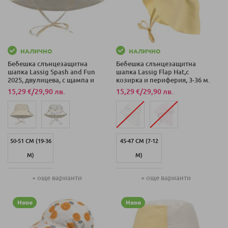
НАЛИЧНО
НАЛИЧНО
Бебешка слънцезащитна
Бебешка слънцезащитна
шапка Lassig Spash and Fun
шапка Lassig Flap Hat,с
2025, двулицева, с щампа и
козирка и периферия, 3-36 м.
периферия, 3-36 м.
15,29 €
/
29,90 лв.
15,29 €
/
29,90 лв.
50-51 СМ (19-36
45-47 СМ (7-12
М)
М)
43-45 СМ (3-6
41-44 СМ (3-6
+ още варианти
+ още варианти
М)
М)
Ново
Ново
46-49 СМ (7-18
48-51 СМ (12-36
М)
М)