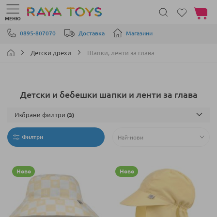
Моята 
МЕНЮ
Прескачане към съдържанието
0895-807070
Доставка
Магазини
Детски дрехи
Шапки, ленти за глава
Детски и бебешки шапки и ленти за глава
Избрани филтри
Филтри
Ново
Ново