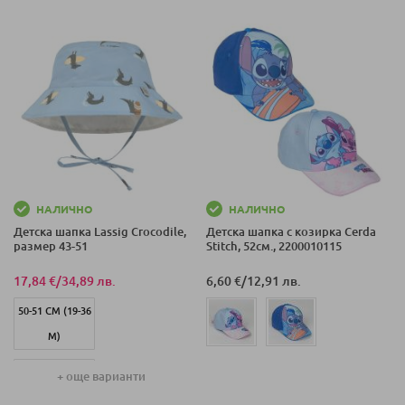
М)
М)
48-51 СМ (12-36
46-49 СМ (7-18
М)
М)
43-45 СМ (3-6
М)
46-49 СМ (7-18
М)
НАЛИЧНО
НАЛИЧНО
Детска шапка Lassig Crocodile,
Детска шапка с козирка Cerda
размер 43-51
Stitch, 52см., 2200010115
17,84 €
/
34,89 лв.
6,60 €
/
12,91 лв.
50-51 СМ (19-36
М)
43-45 СМ (3-6
+ още варианти
М)