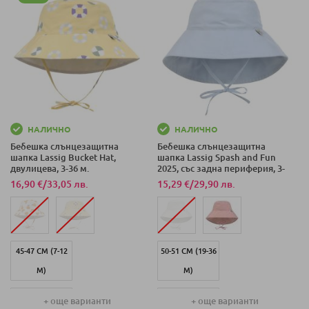
48-51 СМ (12-36
М)
М)
46-49 СМ (7-12
50-51 СМ (19-36
М)
М)
41-44 СМ (3-6
43-45 СМ (3-6
М)
М)
50-51 СМ (19-36
НАЛИЧНО
НАЛИЧНО
Бебешка слънцезащитна
Бебешка слънцезащитна
46-49 СМ (7-18
М)
шапка Lassig Bucket Hat,
шапка Lassig Spash and Fun
М)
двулицева, 3-36 м.
2025, със задна периферия, 3-
43-45 СМ (3-6
36 м.
16,90 €
/
33,05 лв.
15,29 €
/
29,90 лв.
М)
46-49 СМ (7-18
М)
45-47 СМ (7-12
50-51 СМ (19-36
М)
М)
41-44 СМ (3-6
43-45 СМ (3-6
+ още варианти
+ още варианти