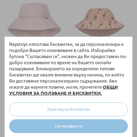
46-49 СМ (7-18
М)
Rayatoys използва бисквитки, за да персонализира и
подобри Вашето изживяване в сайта. Избирайки
бутона “Съгласявам се”, можем да Ви предоставим по-
НАЛИЧНО
НАЛИЧНО
добро изживяване по време на Вашето онлайн
Слънцезащитна шапка Lassig
Двулицева слънцезащитна
пазаруване. Блокирането на определени типове
Splash & Fun със задна
шапка Lassig Splash & Fun, 3-36
бисквитки ще окаже влияние върху начина, по който
периферия
месеца
Ви доставяме персонализирано съдържание. Ако
16,82 €
/
32,90 лв.
15,80 €
/
30,90 лв.
искате да научите повече, моля, прочетете
ОБЩИ
УСЛОВИЯ ЗА ПОЛЗВАНЕ И БИСКВИТКИ.
Преглед на бисквитки
50-51 СМ (19-36
50-51 СМ (19-36
М)
М)
Съгласявам се
43-45 СМ (3-6
46-49 СМ (7-18
+ още варианти
+ още варианти