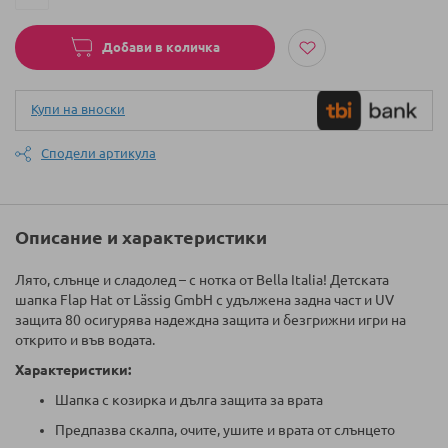
Добави в количка
Купи на вноски
Сподели артикула
Описание и характеристики
Лято, слънце и сладолед – с нотка от Bella Italia! Детската
шапка Flap Hat от Lässig GmbH с удължена задна част и UV
защита 80 осигурява надеждна защита и безгрижни игри на
открито и във водата.
Характеристики:
Шапка с козирка и дълга защита за врата
Предпазва скалпа, очите, ушите и врата от слънцето