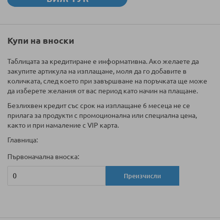
Купи на вноски
Таблицата за кредитиране е информативна. Ако желаете да
закупите артикула на изплащане, моля да го добавите в
количката, след което при завършване на поръчката ще може
да изберете желания от вас период като начин на плащане.
Безлихвен кредит със срок на изплащане 6 месеца не се
прилага за продукти с промоционална или специална цена,
както и при намаление с VIP карта.
Главница:
Първоначална вноска:
Преизчисли