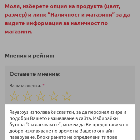
Моля, изберете опция на продукта (цвят,
размер) и линк “Наличност и магазини” за да
видите информация за наличност по
магазини.
Мнения и рейтинг
Оставете мнение:
Вашата оценка
1
2
3
4
5
star
stars
stars
stars
stars
Име
Rayatoys използва бисквитки, за да персонализира и
подобри Вашето изживяване в сайта. Избирайки
бутона “Съгласявам се”, можем да Ви предоставим по-
добро изживяване по време на Вашето онлайн
пазаруване. Блокирането на определени типове
Избрани артикули