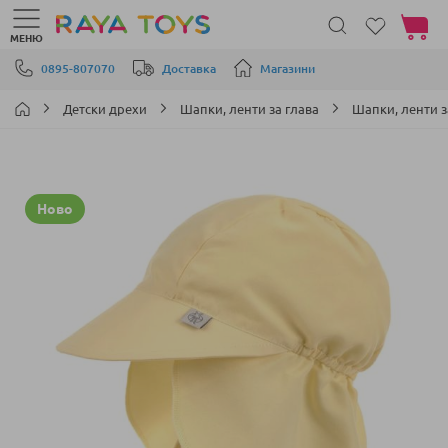
Моята 
МЕНЮ
Прескачане към съдържанието
0895-807070
Доставка
Магазини
Детски дрехи
Шапки, ленти за глава
Шапки, ленти з
Преминете
Ново
към
края
на
галерията
на
изображенията