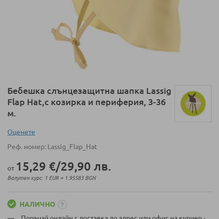
Преминете
Бебешка слънцезащитна шапка Lassig
към
Flap Hat,с козирка и периферия, 3-36
началото
м.
на
галерия
Оценeте
със
Реф. номер
Lassig_Flap_Hat
снимки
15,29 €
/
29,90 лв.
от
Валутен курс: 1 EUR = 1.95583 BGN
НАЛИЧНО
Поръчай онлайн с доставка до адрес или офис на куриер -