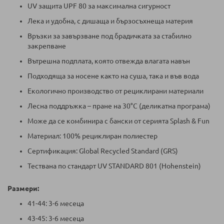
UV защита UPF 80 за максимална сигурност
Лека и удобна, с дишаща и бързосъхнеща материя
Връзки за завързване под брадичката за стабилно
закрепване
Вътрешна подплата, която отвежда влагата навън
Подходяща за носене както на суша, така и във вода
Екологично производство от рециклирани материали
Лесна поддръжка – пране на 30°C (деликатна програма)
Може да се комбинира с бански от серията Splash & Fun
Материал: 100% рециклиран полиестер
Сертификация: Global Recycled Standard (GRS)
Тествана по стандарт UV STANDARD 801 (Hohenstein)
Размери:
41-44: 3-6 месеца
43-45: 3-6 месеца