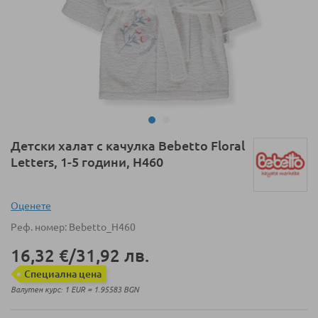
Преминете
Детски халат с качулка Bebetto Floral
към
Letters, 1-5 години, H460
началото
на
галерия
Оценeте
със
Реф. номер
Bebetto_H460
снимки
16,32 €
/
31,92 лв.
Специална цена
Валутен курс: 1 EUR = 1.95583 BGN