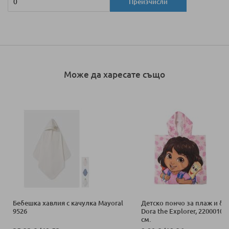
Преизчисли
Може да харесате също
Бебешка хавлия с качулка Mayoral
Детско пончо за плаж и ба
9526
Dora the Explorer, 22000106
см.