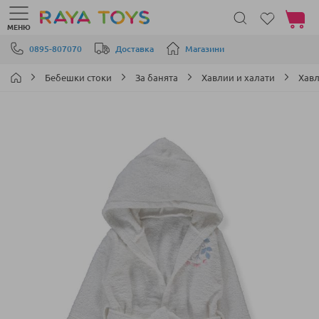
Моята 
МЕНЮ
Прескачане към съдържанието
0895-807070
Доставка
Магазини
Бебешки стоки
За банята
Хавлии и халати
Хавл
Преминете
към
края
на
галерията
на
изображенията