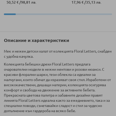
50,52 €
/
98,81 лв.
17,96 €
/
35,13 лв.
Описание и характеристики
Мек и нежен детски халат от колекцията Floral Letters, снабден
с удобна качулка.
Колекцията бебешки дрехи Floral Letters предлага
очарователни модели в нежни ментови и розови нюанси. С
красиви флорални шарки, тези облекла са идеални за
малчугани, които обичат да изразяват своя стил. Изработени от
висококачествени, дишащи материи, колекцията осигурява
комфорт и свобода на движение за активните бебета.
Прекрасната цветова палитра и забавните дизайни правят
линията Floral Letters идеална както за ежедневието, така и за
специални поводи, съчетавайки сладост и стил за чудесно
допълнение към гардероба на всяко бебе.