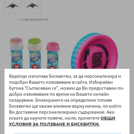
+ още варианти
Rayatoys използва бисквитки, за да персонализира и
подобри Вашето изживяване в сайта. Избирайки
бутона “Съгласявам се”, можем да Ви предоставим по-
НАЛИЧНО
НАЛИЧНО
добро изживяване по време на Вашето онлайн
Сапунени балони Bubblez
Летящ диск Spin Master
пазаруване. Блокирането на определени типове
50мл Асортимент
Aerobie Pro Lite Mini
бисквитки ще окаже влияние върху начина, по който
Ви доставяме персонализирано съдържание. Ако
0,97 €
/
1,90 лв.
5,90 €
/
11,54 лв.
искате да научите повече, моля, прочетете
ОБЩИ
УСЛОВИЯ ЗА ПОЛЗВАНЕ И БИСКВИТКИ.