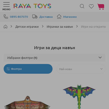
Моята 
МЕНЮ
Прескачане към съдържанието
0895-807070
Доставка
Магазини
Детски играчки
Играчки за навън
Игри на открито
Игри за деца навън
Избрани филтри
Филтри