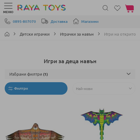
Моята 
МЕНЮ
Прескачане към съдържанието
0895-807070
Доставка
Магазини
Детски играчки
Играчки за навън
Игри на открито
Игри за деца навън
Избрани филтри
Филтри