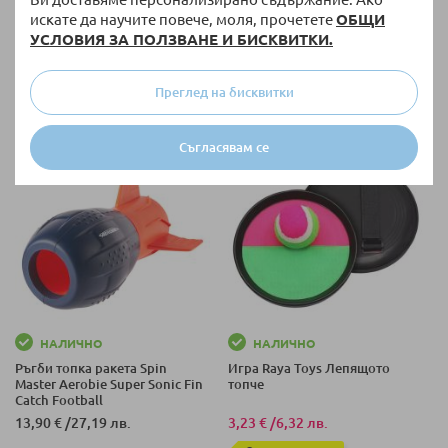
7,90 €
/
15,45 лв.
9,90 €
/
19,36 лв.
искате да научите повече, моля, прочетете
ОБЩИ
УСЛОВИЯ ЗА ПОЛЗВАНЕ И БИСКВИТКИ.
Преглед на бисквитки
+ още варианти
+ още варианти
Съгласявам се
НАЛИЧНО
НАЛИЧНО
Ръгби топка ракета Spin
Игра Raya Toys Лепящото
Master Aerobie Super Sonic Fin
топче
Catch Football
13,90 €
/
27,19 лв.
3,23 €
/
6,32 лв.