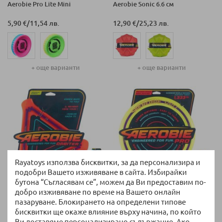
Aerobie Pro Lite Mini
Aerobie Sonic 6.6 см
5,90 €
/
11,54 лв.
12,90 €
/
25,23 лв.
+ още варианти
+ още варианти
Rayatoys използва бисквитки, за да персонализира и
подобри Вашето изживяване в сайта. Избирайки
бутона “Съгласявам се”, можем да Ви предоставим по-
НАЛИЧНО
НАЛИЧНО
добро изживяване по време на Вашето онлайн
Бумеранг Spin Master Aerobie
Фризби Spin Master Aerobie
пазаруване. Блокирането на определени типове
Orbiter
Pro, 33 см
бисквитки ще окаже влияние върху начина, по който
Ви доставяме персонализирано съдържание. Ако