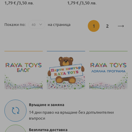
1,79 €
/
3,50 лв.
1,79 €
/
3,50 лв.
Страница
на страница
Покажи по
В
Страница
1
2
момента
четете
страница
Връщане и замяна
14 дни право на връщане без допълнителни
въпроси
Безплатна доставка