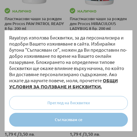
НАЛИЧНО
НАЛИЧНО
Пластмасови чаши за рожден
Пластмасови чаши за рожден
ден Procos PAW PATROL READY
ден Procos MIRACULOUS
8 бр. 200 ml
LADYBUG 8 бр. 200 ml
1,74 €
/
3,40 лв.
1,79 €
/
3,50 лв.
Rayatoys използва бисквитки, за да персонализира и
подобри Вашето изживяване в сайта. Избирайки
бутона “Съгласявам се”, можем да Ви предоставим по-
добро изживяване по време на Вашето онлайн
пазаруване. Блокирането на определени типове
бисквитки ще окаже влияние върху начина, по който
Ви доставяме персонализирано съдържание. Ако
искате да научите повече, моля, прочетете
ОБЩИ
УСЛОВИЯ ЗА ПОЛЗВАНЕ И БИСКВИТКИ.
Преглед на бисквитки
НАЛИЧНО
НАЛИЧНО
Пластмасови чаши за рожден
Пластмасови чаши за рожден
Съгласявам се
ден Procos Minnie Junior
ден Mickey Rock The House 8
Disney 8 бр. 200 ml
бр. 200ml
1,79 €
/
3,50 лв.
1,79 €
/
3,50 лв.