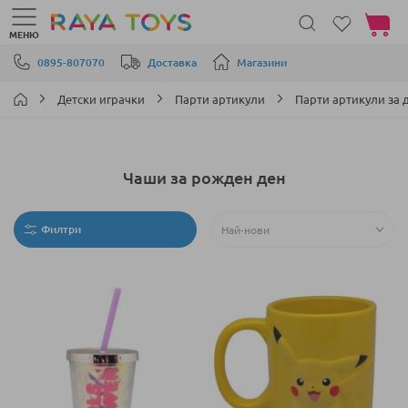
Моята 
МЕНЮ
Прескачане към съдържанието
0895-807070
Доставка
Магазини
Детски играчки
Парти артикули
Парти артикули за 
Чаши за рожден ден
Филтри