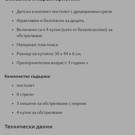
Детски комплект пистолет с дунапренени срели
Атрактивен и безопасен за децата.
Включени са и 4 кутии (като от безалкохолно) за
обстрелване.
Материал: пластмаса
Размер на кутията: 30 x 44 x 6 см.
Препоръчителна възраст: 3 години +
Комплектът съдържа:
пистолет
8 стрели
3 мишени за обстрелване с мерник
4 кутии за обстрелване
Технически данни