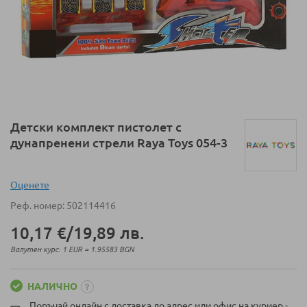
Преминете
Детски комплект пистолет с
към
дунапренени стрели Raya Toys 054-3
началото
на
галерия
Оценeте
със
Реф. номер
502114416
снимки
10,17 €
/
19,89 лв.
Валутен курс: 1 EUR = 1.95583 BGN
НАЛИЧНО
Поръчай онлайн с доставка до адрес или офис на куриер -