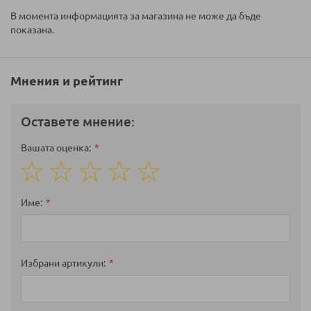
В момента информацията за магазина не може да бъде
показана.
Мнения и рейтинг
Оставете мнение:
Вашата оценка
1
2
3
4
5
star
stars
stars
stars
stars
Име
Избрани артикули