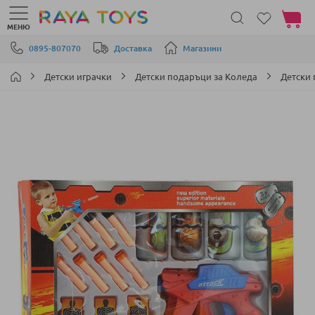
Моята 
МЕНЮ
Прескачане към съдържанието
0895-807070
Доставка
Магазини
Детски играчки
Детски подаръци за Коледа
Детски 
Преминете
към
края
на
галерията
на
изображенията