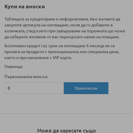
Купи на вноски
Таблицата за кредитиране е информативна. Ако желаете да
закупите артикула на изплащане, моля да го добавите в
количката, след което при завършване на поръчката ще може
да изберете желания от вас период като начин на плащане.
Безлихвен кредит със срок на изплащане 6 месеца не се
прилага за продукти с промоционална или специална цена,
както и при намаление с VIP карта.
Главница:
Първоначална вноска:
Преизчисли
Може да харесате също