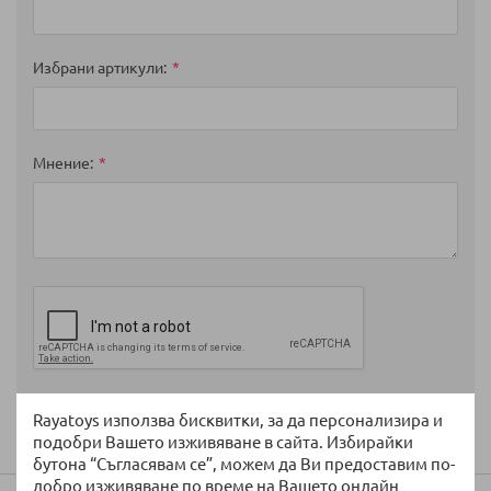
Избрани артикули
Мнение
Изпратете
Rayatoys използва бисквитки, за да персонализира и
подобри Вашето изживяване в сайта. Избирайки
бутона “Съгласявам се”, можем да Ви предоставим по-
добро изживяване по време на Вашето онлайн