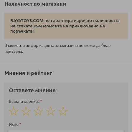
Наличност по магазини
RAYATOYS.COM не гарантира изрично наличността
на стоката към момента на приключване на
поръчката!
В момента информацията за магазина не може да бъде
показана.
Мнения и рейтинг
Оставете мнение:
Вашата оценка
1
2
3
4
5
star
stars
stars
stars
stars
Име