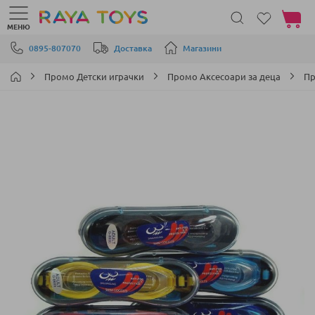
Моята 
МЕНЮ
Прескачане към съдържанието
0895-807070
Доставка
Магазини
Промо Детски играчки
Промо Аксесоари за деца
Пр
Преминете
към
края
на
галерията
на
изображенията