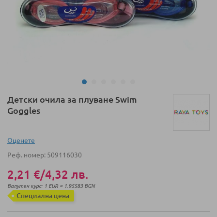
Преминете
Детски очила за плуване Swim
към
Goggles
началото
на
галерия
Оценeте
със
Реф. номер
509116030
снимки
2,21 €
/
4,32 лв.
Валутен курс: 1 EUR = 1.95583 BGN
Специална цена