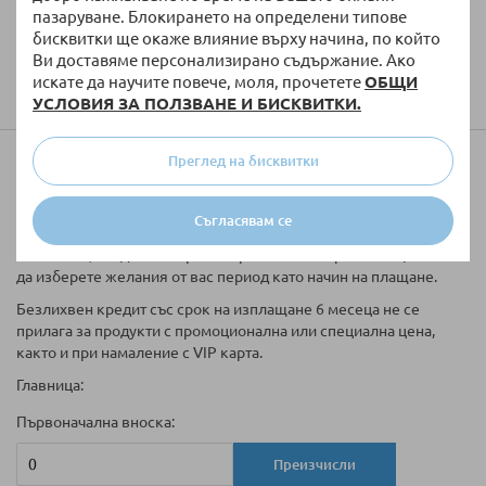
пазаруване. Блокирането на определени типове
Колко ще струва доставката?
бисквитки ще окаже влияние върху начина, по който
Ви доставяме персонализирано съдържание. Ако
искате да научите повече, моля, прочетете
ОБЩИ
УСЛОВИЯ ЗА ПОЛЗВАНЕ И БИСКВИТКИ.
Преглед на бисквитки
Купи на вноски
Таблицата за кредитиране е информативна. Ако желаете да
Съгласявам се
закупите артикула на изплащане, моля да го добавите в
количката, след което при завършване на поръчката ще може
да изберете желания от вас период като начин на плащане.
Безлихвен кредит със срок на изплащане 6 месеца не се
прилага за продукти с промоционална или специална цена,
както и при намаление с VIP карта.
Главница:
Първоначална вноска:
Преизчисли