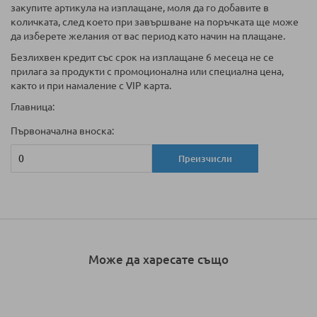
закупите артикула на изплащане, моля да го добавите в
количката, след което при завършване на поръчката ще може
да изберете желания от вас период като начин на плащане.
Безлихвен кредит със срок на изплащане 6 месеца не се
прилага за продукти с промоционална или специална цена,
както и при намаление с VIP карта.
Главница:
Първоначална вноска:
Преизчисли
Може да харесате също