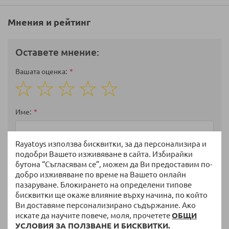
Мнения и рейтинг
Оставете мнение:
Вашата оценка
1
2
3
4
5
star
stars
stars
stars
stars
Име
Rayatoys използва бисквитки, за да персонализира и
подобри Вашето изживяване в сайта. Избирайки
Избрани артикули
бутона “Съгласявам се”, можем да Ви предоставим по-
добро изживяване по време на Вашето онлайн
пазаруване. Блокирането на определени типове
бисквитки ще окаже влияние върху начина, по който
Мнение
Ви доставяме персонализирано съдържание. Ако
искате да научите повече, моля, прочетете
ОБЩИ
УСЛОВИЯ ЗА ПОЛЗВАНЕ И БИСКВИТКИ.