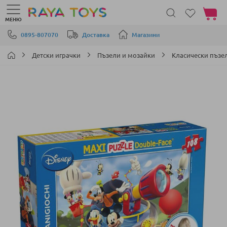
Моята 
МЕНЮ
Прескачане към съдържанието
0895-807070
Доставка
Магазини
Детски играчки
Пъзели и мозайки
Класически пъзе
Преминете
към
края
на
галерията
на
изображенията