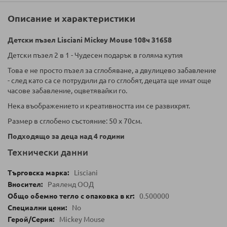
Описание и характеристики
Детски пъзел Lisciani Mickey Mouse 108ч 31658
Детски пъзел 2 в 1 - Чудесен подарък в голяма кутия
Това е не просто пъзел за сглобяване, а двулицево забавление
- след като са се потрудили да го сглобят, децата ще имат още
часове забавление, оцветявайки го.
Нека въображението и креативността им се развихрят.
Размер в сглобено състояние: 50 х 70см.
Подходящо за деца над 4 години
Технически данни
Lisciani
Раяленд ООД
0.500000
No
Mickey Mouse