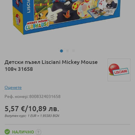
Преминете
Детски пъзел Lisciani Mickey Mouse
към
108ч 31658
началото
на
галерия
Оценeте
със
Реф. номер
8008324031658
снимки
5,57 €
/
10,89 лв.
Валутен курс: 1 EUR = 1.95583 BGN
НАЛИЧНО