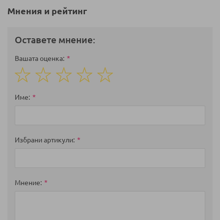
Мнения и рейтинг
Оставете мнение:
Вашата оценка
1
2
3
4
5
star
stars
stars
stars
stars
Име
Избрани артикули
Мнение