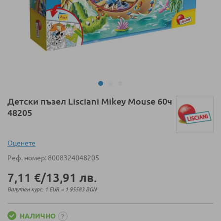
Преминете
Детски пъзел Lisciani Mikey Mouse 60ч
към
48205
началото
на
галерия
Оценeте
със
Реф. номер
8008324048205
снимки
7,11 €
/
13,91 лв.
Валутен курс: 1 EUR = 1.95583 BGN
НАЛИЧНО