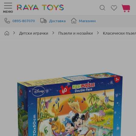
Моята 
МЕНЮ
Прескачане към съдържанието
0895-807070
Доставка
Магазини
Детски играчки
Пъзели и мозайки
Класически пъзе
Преминете
към
края
на
галерията
на
изображенията