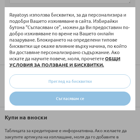
Rayatoys използва бисквитки, за да персонализира и
подобри Вашето изживяване в сайта. Избирайки
бутона “Съгласявам се”, можем да Ви предоставим по-
добро изживяване по време на Вашето онлайн
пазаруване. Блокирането на определени типове
бисквитки ще окаже влияние върху начина, по който
Изпратете
Ви доставяме персонализирано съдържание. Ако
искате да научите повече, моля, прочетете
ОБЩИ
УСЛОВИЯ ЗА ПОЛЗВАНЕ И БИСКВИТКИ.
Колко ще струва доставката?
Преглед на бисквитки
Съгласявам се
Купи на вноски
Таблицата за кредитиране е информативна. Ако желаете да
закупите артикула на изплащане, моля да го добавите в