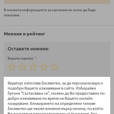
В момента информацията за магазина не може да бъде
показана.
Мнения и рейтинг
Оставете мнение:
Вашата оценка
1
2
3
4
5
star
stars
stars
stars
stars
Име
Rayatoys използва бисквитки, за да персонализира и
подобри Вашето изживяване в сайта. Избирайки
бутона “Съгласявам се”, можем да Ви предоставим по-
добро изживяване по време на Вашето онлайн
Избрани артикули
пазаруване. Блокирането на определени типове
бисквитки ще окаже влияние върху начина, по който
Ви доставяме персонализирано съдържание. Ако