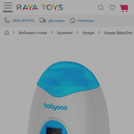
Моята 
МЕНЮ
Прескачане към съдържанието
0895-807070
Доставка
Магазини
Бебешки стоки
Хранене
Уреди
Уреди BabyOno
Преминете
към
края
на
галерията
на
изображенията