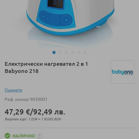
Преминете
Електрически нагревател 2 в 1
към
Babyono 218
началото
на
галерия
Оценeте
със
Реф. номер
9030001
снимки
47,29 €
/
92,49 лв.
Валутен курс: 1 EUR = 1.95583 BGN
НАЛИЧНО