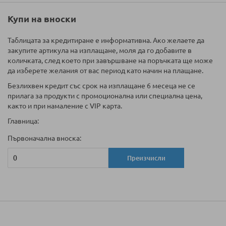
Купи на вноски
Таблицата за кредитиране е информативна. Ако желаете да
закупите артикула на изплащане, моля да го добавите в
количката, след което при завършване на поръчката ще може
да изберете желания от вас период като начин на плащане.
Безлихвен кредит със срок на изплащане 6 месеца не се
прилага за продукти с промоционална или специална цена,
както и при намаление с VIP карта.
Главница:
Първоначална вноска:
Преизчисли