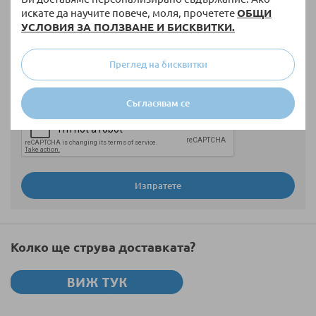
искате да научите повече, моля, прочетете
ОБЩИ
Мнение
УСЛОВИЯ ЗА ПОЛЗВАНЕ И БИСКВИТКИ.
Преглед на бисквитки
Съгласявам се
Изпратете
Колко ще струва доставката?