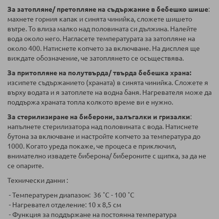
За затопляне/ претопляне на съдържание в бебешко шише
:
махнете горния капак и синята чинийка, сложете шишето
вътре. То влиза малко над половината си дължина. Налейте
вода около него. Нагласете температурата за затопляне на
около 400. Натиснете копчето за включване. На дисплея ще
виждате обозначение, че затоплянето се осъществява.
За притопляне на полутвърда/ твърда бебешка храна:
изсипете съдържанието (храната) в синята чинийка. Сложете я
върху водата и я затоплете на водна баня. Нагревателя може да
поддържа храната топла колкото време ви е нужно.
За стерилизиране на биберони, залъгалки и гризалки
:
напълнете стерилизатора над половината с вода. Натиснете
бутона за включване и настройте копчето за температура до
1000. Когато уреда покаже, че процеса е приключил,
внимателно извадете биберона/ бибероните с щипка, за да не
се опарите.
Технически данни :
- Температурен диапазон: 36 ˚C - 100 ˚C
- Нагревател отделение: 10 x 8,5 cм
- Функция за поддържане на постоянна температура