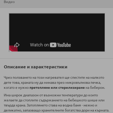
Видео
Описание и характеристики
Чрез ползването на този нагревател ще спестите на малкото
дете това, храната му да минава през микровълнова печка,
когато е нужно
претопляне или стерилизиране
на биберон.
Има широк диапазон от възможни температури до които
желаете да стоплите съдържанието на бебешкото шише или
твърда храна. Затоплянето става на водна баня - нежно и
деликатно, запазващо хранителните богатства дори на кърмата.