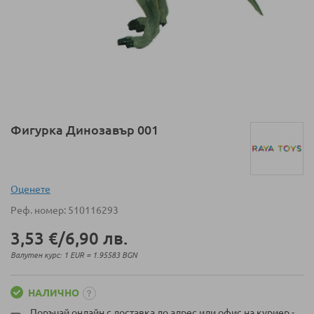
Преминете
Фигурка Динозавър 001
към
началото
на
галерия
Оценeте
със
Реф. номер
510116293
снимки
3,53 €
/
6,90 лв.
Валутен курс: 1 EUR = 1.95583 BGN
НАЛИЧНО
Поръчай онлайн с доставка до адрес или офис на куриер -