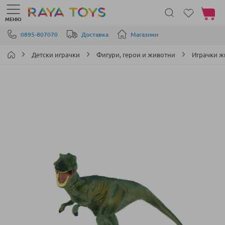
Моята 
МЕНЮ
Прескачане към съдържанието
0895-807070
Доставка
Магазини
Детски играчки
Фигури, герои и животни
Играчки 
Преминете
към
края
на
галерията
на
изображенията