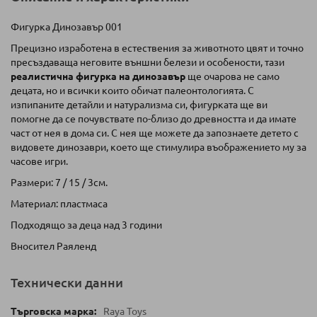
Фигурка Динозавър 001
Прецизно изработена в естествения за животното цвят и точно
пресъздаваща неговите външни белези и особености, тази
реалистична фигурка на динозавър
ще очарова не само
децата, но и всички които обичат палеонтологията. С
изпипаните детайли и натурализма си, фигурката ще ви
помогне да се почувствате по-близо до древността и да имате
част от нея в дома си. С нея ще можете да запознаете детето с
видовете динозаври, което ще стимулира въображението му за
часове игри.
Размери: 7 / 15 / 3см.
Материал: пластмаса
Подходящо за деца над 3 години
Вносител Раяленд
Технически данни
Raya Toys