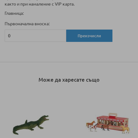
както и при намаление с VIP карта.
Главница:
Първоначална вноска:
Преизчисли
Може да харесате също