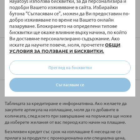
Rayatoys използва бисквитки, за да персонализира и
подобри Вашето изживяване в сайта. Избирайки
бутона “Съгласявам се”, можем да Ви предоставим по-
добро изживяване по време на Вашето онлайн
Изпратете
пазаруване. Блокирането на определени типове
бисквитки ще окаже влияние върху начина, по който
Ви доставяме персонализирано съдържание. Ако
искате да научите повече, моля, прочетете
ОБЩИ
Колко ще струва доставката?
УСЛОВИЯ ЗА ПОЛЗВАНЕ И БИСКВИТКИ.
Преглед на бисквитки
Съгласявам се
Купи на вноски
Таблицата за кредитиране е информативна. Ако желаете да
закупите артикула на изплащане, моля да го добавите в
количката, след което при завършване на поръчката ще може
да изберете желания от вас период като начин на плащане.
Безлихвен кредит със срок на изплащане 6 месеца не се
прилага за продукти с промоционална или специална цена,