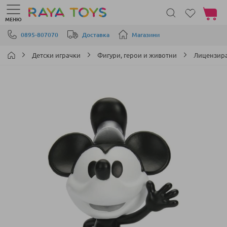
Моята 
МЕНЮ
Прескачане към съдържанието
0895-807070
Доставка
Магазини
Детски играчки
Фигури, герои и животни
Лицензир
Преминете
към
края
на
галерията
на
изображенията