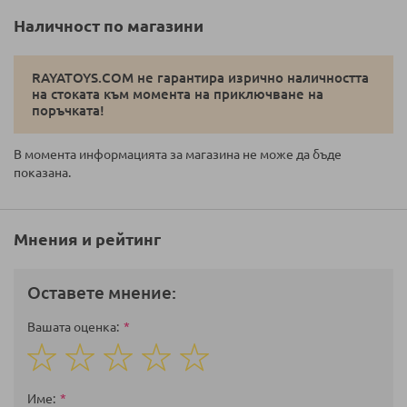
Наличност по магазини
RAYATOYS.COM не гарантира изрично наличността
на стоката към момента на приключване на
поръчката!
В момента информацията за магазина не може да бъде
показана.
Мнения и рейтинг
Оставете мнение:
Вашата оценка
1
2
3
4
5
star
stars
stars
stars
stars
Име