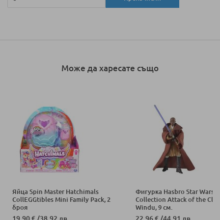
Може да харесате също
Яйца Spin Master Hatchimals
Фигурка Hasbro Star Wars V
CollEGGtibles Mini Family Pack, 2
Collection Attack of the Clo
броя
Windu, 9 см.
19,90 €
/
38,92 лв.
22,96 €
/
44,91 лв.