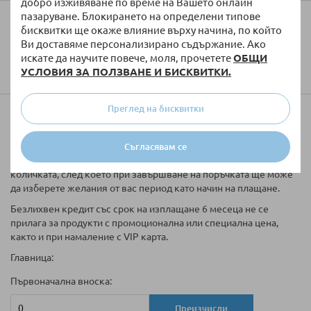
добро изживяване по време на Вашето онлайн
пазаруване. Блокирането на определени типове
Колко ще струва доставката?
бисквитки ще окаже влияние върху начина, по който
Ви доставяме персонализирано съдържание. Ако
искате да научите повече, моля, прочетете
ОБЩИ
УСЛОВИЯ ЗА ПОЛЗВАНЕ И БИСКВИТКИ.
Преглед на бисквитки
Купи на вноски
Таблицата за кредитиране е информативна. Ако желаете да
Съгласявам се
закупите артикула на изплащане, моля да го добавите в
количката, след което при завършване на поръчката ще може
да изберете желания от вас период като начин на плащане.
Безлихвен кредит със срок на изплащане 6 месеца не се
прилага за продукти с промоционална или специална цена,
както и при намаление с VIP карта.
Главница:
Първоначална вноска:
Преизчисли