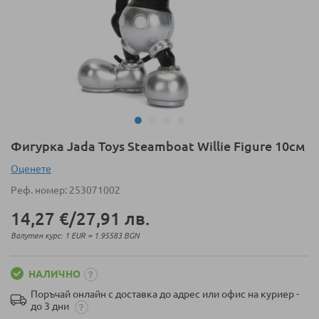
Преминете
Фигурка Jada Toys Steamboat Willie Figure 10см
към
Оценeте
началото
на
Реф. номер
253071002
галерия
14,27 €
/
27,91 лв.
със
снимки
Валутен курс: 1 EUR = 1.95583 BGN
НАЛИЧНО
Поръчай онлайн с доставка до адрес или офис на куриер -
до 3 дни