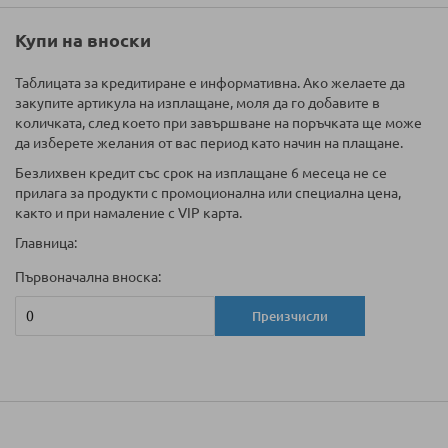
Купи на вноски
Таблицата за кредитиране е информативна. Ако желаете да
закупите артикула на изплащане, моля да го добавите в
количката, след което при завършване на поръчката ще може
да изберете желания от вас период като начин на плащане.
Безлихвен кредит със срок на изплащане 6 месеца не се
прилага за продукти с промоционална или специална цена,
както и при намаление с VIP карта.
Главница:
Първоначална вноска:
Преизчисли