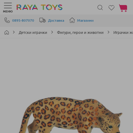
Моята 
МЕНЮ
Прескачане към съдържанието
0895-807070
Доставка
Магазини
Детски играчки
Фигури, герои и животни
Играчки 
Преминете
към
края
на
галерията
на
изображенията