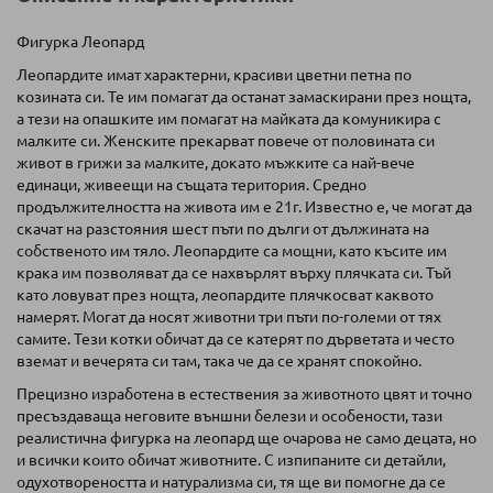
Фигурка Леопард
Леопардите имат характерни, красиви цветни петна по
козината си. Те им помагат да останат замаскирани през нощта,
а тези на опашките им помагат на майката да комуникира с
малките си. Женските прекарват повече от половината си
живот в грижи за малките, докато мъжките са най-вече
единаци, живеещи на същата територия. Средно
продължителността на живота им е 21г. Известно е, че могат да
скачат на разстояния шест пъти по дълги от дължината на
собственото им тяло. Леопардите са мощни, като късите им
крака им позволяват да се нахвърлят върху плячката си. Тъй
като ловуват през нощта, леопардите плячкосват каквото
намерят. Могат да носят животни три пъти по-големи от тях
самите. Тези котки обичат да се катерят по дърветата и често
вземат и вечерята си там, така че да се хранят спокойно.
Прецизно изработена в естествения за животното цвят и точно
пресъздаваща неговите външни белези и особености, тази
реалистична фигурка на леопард ще очарова не само децата, но
и всички които обичат животните. С изпипаните си детайли,
одухотвореността и натурализма си, тя ще ви помогне да се