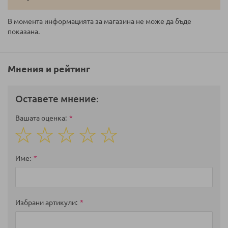
В момента информацията за магазина не може да бъде
показана.
Мнения и рейтинг
Оставете мнение:
Вашата оценка
1
2
3
4
5
star
stars
stars
stars
stars
Име
Избрани артикули