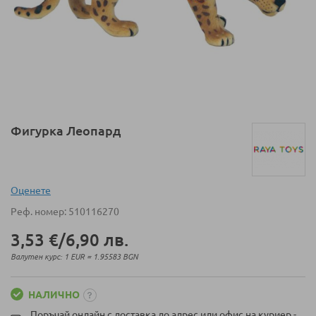
Преминете
Фигурка Леопард
към
началото
на
галерия
Оценeте
със
Реф. номер
510116270
снимки
3,53 €
/
6,90 лв.
Валутен курс: 1 EUR = 1.95583 BGN
НАЛИЧНО
Поръчай онлайн с доставка до адрес или офис на куриер -