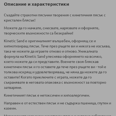
Описание и характеристики
Създайте страхотни пясъчни творения с кинетичния пясък с
кристален блясък!
Можете да го мачкате, смесвате, нарязвате и оформяте,
творческите възможности са безкрайни!
Kinetic Sand е оригиналният вълшебен, оформящ се и
хипнотизиращ пясък. Тече през ръцете ви и никога не изсъхва,
така че можете да играете отново и отново. Уникалната
формула на Kinetic Sand улеснява оформянето на всичко,
което можете да си представите. Вземете своя бляскав
кинетичен пясък и го оставете да тече през ръцете ви - той е
толкова искрящ и удовлетворяващ, че няма да можете да го
оставите! Когато приключите с играта, можете да го
съхранявате в неговата опаковка с възможност за повторно
затваряне.
Кинетичният пясък е нетоксичен и хипоалергичен.
Направен е от естествен пясък и не съдържа пшеница, глутен и
казеин.