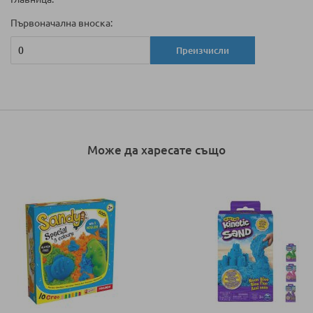
Първоначална вноска:
Преизчисли
Може да харесате също