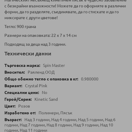
Магическият несъхнещ кинетичен пясък е чудесно забавление
с безкрайни възможности! Можете да го оформяте в различни
форми, да го разделяте, съединявате, да го стискате и да го
миксирате с други цветове!
Тегло: 900 грама
Размери на опаковката: 22 x 7 x 14 см
Подходящ за деца над 3 години.
Технически данни
Spin Master
Раяленд ООД
0.980000
Crystal Pink
No
Kinetic Sand
Розов
Полимери, Пясък
Над 3 години, Над 4 години, Над 5 години, Над 6
години, Над 7 години, Над 8 години, Над 9 години, Над 10
години, Над 11 години