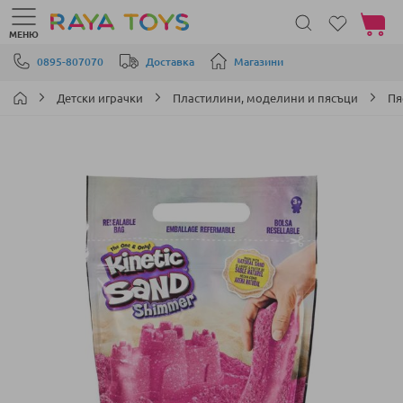
Моята 
МЕНЮ
Прескачане към съдържанието
0895-807070
Доставка
Магазини
Детски играчки
Пластилини, моделини и пясъци
Пя
Преминете
към
края
на
галерията
на
изображенията