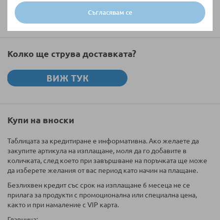
Изпратете
Съгласявам се
Колко ще струва доставката?
Купи на вноски
Таблицата за кредитиране е информативна. Ако желаете да
закупите артикула на изплащане, моля да го добавите в
количката, след което при завършване на поръчката ще може
да изберете желания от вас период като начин на плащане.
Безлихвен кредит със срок на изплащане 6 месеца не се
прилага за продукти с промоционална или специална цена,
както и при намаление с VIP карта.
Главница: