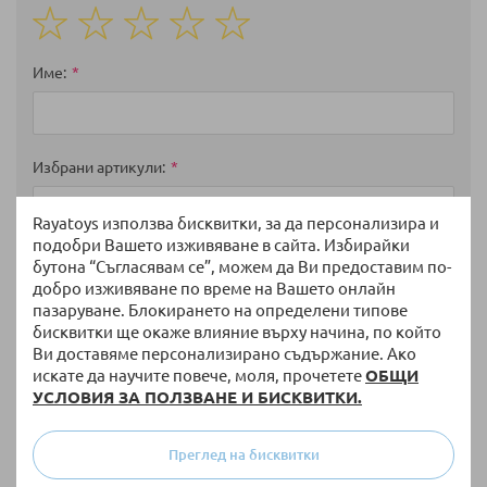
1
2
3
4
5
star
stars
stars
stars
stars
Име
Избрани артикули
Rayatoys използва бисквитки, за да персонализира и
подобри Вашето изживяване в сайта. Избирайки
Мнение
бутона “Съгласявам се”, можем да Ви предоставим по-
добро изживяване по време на Вашето онлайн
пазаруване. Блокирането на определени типове
бисквитки ще окаже влияние върху начина, по който
Ви доставяме персонализирано съдържание. Ако
искате да научите повече, моля, прочетете
ОБЩИ
УСЛОВИЯ ЗА ПОЛЗВАНЕ И БИСКВИТКИ.
Преглед на бисквитки