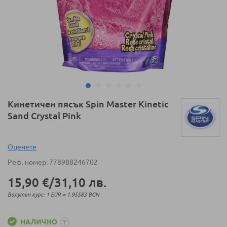
Преминете
Кинетичен пясък Spin Master Kinetic
към
Sand Crystal Pink
началото
на
галерия
Оценeте
със
Реф. номер
778988246702
снимки
15,90 €
/
31,10 лв.
Валутен курс: 1 EUR = 1.95583 BGN
НАЛИЧНО