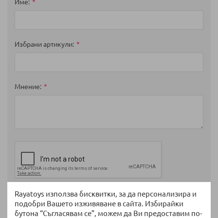
star
stars
stars
stars
stars
Име
Избрани артикули
Мнение
Rayatoys използва бисквитки, за да персонализира и
Изпратете
подобри Вашето изживяване в сайта. Избирайки
бутона “Съгласявам се”, можем да Ви предоставим по-