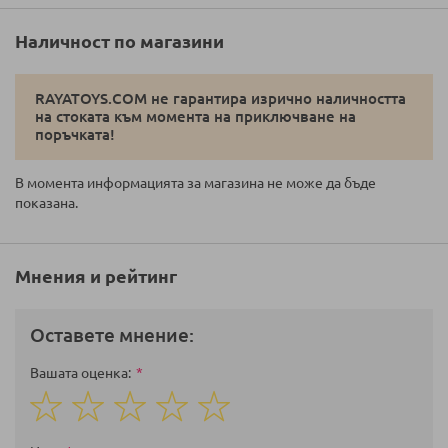
Наличност по магазини
RAYATOYS.COM не гарантира изрично наличността
на стоката към момента на приключване на
поръчката!
В момента информацията за магазина не може да бъде
показана.
Мнения и рейтинг
Оставете мнение:
Вашата оценка
1
2
3
4
5