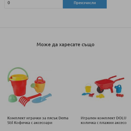
Преизчисли
Може да харесате също
Комплект играчки за пясък Dema
Игрален комплект DOLU р
Stil Кофичка с аксесоари
количка с плажни аксесоа