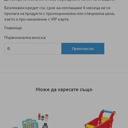
Безлихвен кредит със срок на изплащане 6 месеца не се
прилага за продукти с промоционална или специална цена,
както и при намаление с VIP карта.
Главница:
Първоначална вноска:
Преизчисли
Може да харесате също