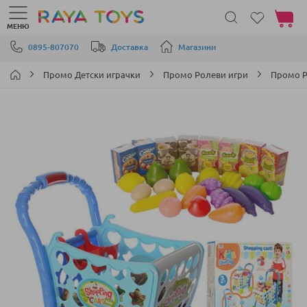
Моята 
МЕНЮ
Прескачане към съдържанието
0895-807070
Доставка
Магазини
Промо Детски играчки
Промо Ролеви игри
Промо Р
Преминете
към
края
на
галерията
на
изображенията