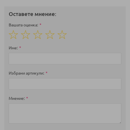
Оставете мнение:
Вашата оценка
1
2
3
4
5
star
stars
stars
stars
stars
Име
Избрани артикули
Мнение