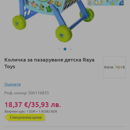
Преминете
Количка за пазаруване детска Raya
към
Toys
началото
на
галерия
Оценeте
със
Реф. номер
506116835
снимки
18,37 €
/
35,93 лв.
Валутен курс: 1 EUR = 1.95583 BGN
Специална цена