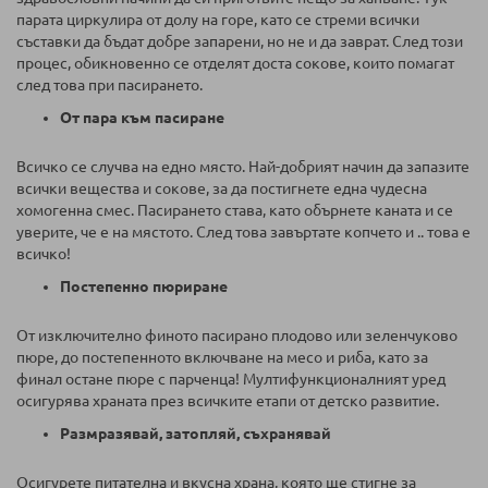
парата циркулира от долу на горе, като се стреми всички
съставки да бъдат добре запарени, но не и да заврат. След този
процес, обикновенно се отделят доста сокове, които помагат
след това при пасирането.
От пара към пасиране
Всичко се случва на едно място. Най-добрият начин да запазите
всички вещества и сокове, за да постигнете една чудесна
хомогенна смес. Пасирането става, като обърнете каната и се
уверите, че е на мястото. След това завъртате копчето и .. това е
всичко!
Постепенно пюриране
От изключително финото пасирано плодово или зеленчуково
пюре, до постепенното включване на месо и риба, като за
финал остане пюре с парченца! Мултифункционалният уред
осигурява храната през всичките етапи от детско развитие.
Размразявай, затопляй, съхранявай
Осигурете питателна и вкусна храна, която ще стигне за