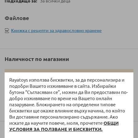
За всички деца
Файлове
Книжка с рецепти за здравословно хранене
Наличност по магазини
RAYATOYS.COM не гарантира изрично наличността
Rayatoys използва бисквитки, за да персонализира и
на стоката към момента на приключване на
подобри Вашето изживяване в сайта. Избирайки
поръчката!
бутона “Съгласявам се”, можем да Ви предоставим по-
добро изживяване по време на Вашето онлайн
В момента информацията за магазина не може да бъде
пазаруване. Блокирането на определени типове
показана.
бисквитки ще окаже влияние върху начина, по който
Ви доставяме персонализирано съдържание. Ако
искате да научите повече, моля, прочетете
ОБЩИ
УСЛОВИЯ ЗА ПОЛЗВАНЕ И БИСКВИТКИ.
Мнения и рейтинг