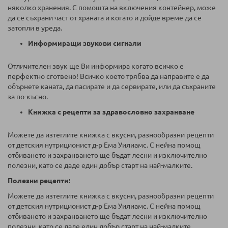
няколко хранения. С помошта на включения контейнер, може
да се съхрани част от храната и когато и дойде време да се
затопли в уреда.
Информиращи звукови сигнали
Отличителен звук ще Ви информира когато всичко е
перфектно сготвено! Всичко което трябва да направите е да
обърнете каната, да пасирате и да сервирате, или да съхраните
за по-късно.
Книжка с рецепти за здравословно захранване
Можете да изтеглите книжка с вкусни, разнообразни рецепти
от детския нутриционист д-р Ема Уилиамс. С нейна помощ
отбиването и захранването ще бъдат лесни и изключително
полезни, като се даде един добър старт на най-малките.
Полезни рецепти:
Можете да изтеглите книжка с вкусни, разнообразни рецепти
от детския нутриционист д-р Ема Уилиамс. С нейна помощ
отбиването и захранването ще бъдат лесни и изключително
полезни, като се даде един добър старт на най-малките.