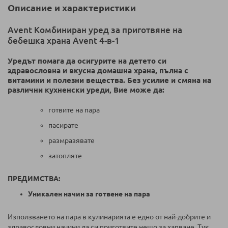
Описание и характеристики
Avent Комбиниран уред за приготвяне на
бебешка храна Avent 4-в-1
Уредът помага да осигурите на детето си
здравословна и вкусна домашна храна, пълна с
витамини и полезни вещества. Без усилие и смяна на
различни кухненски уреди, Вие може да:
готвите на пара
пасирате
размразявате
затопляте
ПРЕДИМСТВА:
Уникален начин за готвене на пара
Използването на пара в кулинарията е едно от най-добрите и
здравословни начини да си приготвите нещо за хапване. Тук