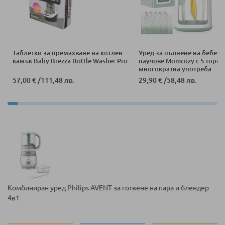
Таблетки за премахване на котлен
Уред за пълнене на бебеш
камък Baby Brezza Bottle Washer Pro
паучове Momcozy с 5 торби
многократна употреба
57,00 €
/
111,48 лв.
29,90 €
/
58,48 лв.
Комбиниран уред Philips AVENT за готвене на пара и блендер
4в1