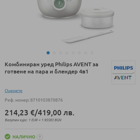
Преминете
Комбиниран уред Philips AVENT за
към
готвене на пара и блендер 4в1
началото
на
галерия
Оценeте
със
Реф. номер
8710103870876
снимки
214,23 €
/
419,00 лв.
Валутен курс: 1 EUR = 1.95583 BGN
НАЛИЧНО