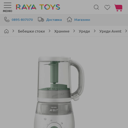
Моята 
МЕНЮ
Прескачане към съдържанието
0895-807070
Доставка
Магазини
Бебешки стоки
Хранене
Уреди
Уреди Avent
Преминете
към
края
на
галерията
на
изображенията