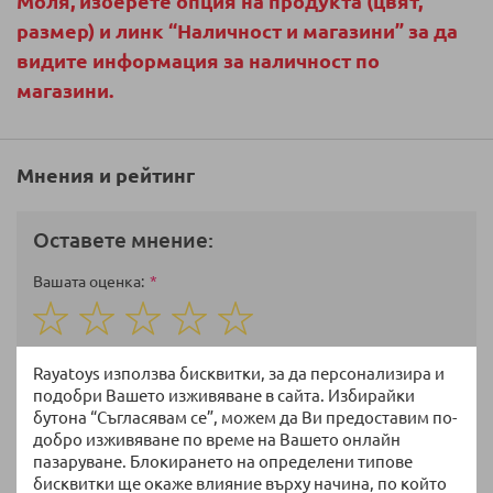
Моля, изберете опция на продукта (цвят,
размер) и линк “Наличност и магазини” за да
видите информация за наличност по
магазини.
Мнения и рейтинг
Оставете мнение:
Вашата оценка
1
2
3
4
5
star
stars
stars
stars
stars
Име
Rayatoys използва бисквитки, за да персонализира и
подобри Вашето изживяване в сайта. Избирайки
бутона “Съгласявам се”, можем да Ви предоставим по-
добро изживяване по време на Вашето онлайн
пазаруване. Блокирането на определени типове
Избрани артикули
бисквитки ще окаже влияние върху начина, по който