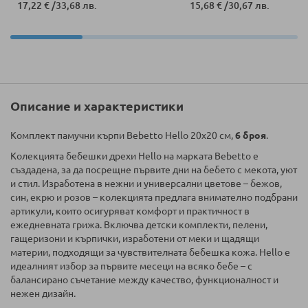
17,22 €
/
33,68 лв.
15,68 €
/
30,67 лв.
Описание и характеристики
Комплект памучни кърпи Bebetto Hello 20х20 см,
6 броя
.
Колекцията бебешки дрехи Hello на марката Bebetto е
създадена, за да посрещне първите дни на бебето с мекота, уют
и стил. Изработена в нежни и универсални цветове – бежов,
син, екрю и розов – колекцията предлага внимателно подбрани
артикули, които осигуряват комфорт и практичност в
ежедневната грижа. Включва детски комплекти, пелени,
гащеризони и кърпички, изработени от меки и щадящи
материи, подходящи за чувствителната бебешка кожа. Hello е
идеалният избор за първите месеци на всяко бебе – с
балансирано съчетание между качество, функционалност и
нежен дизайн.