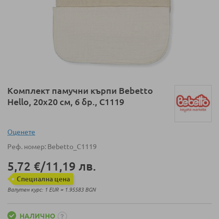
Преминете
Комплект памучни кърпи Bebetto
към
Hello, 20х20 см, 6 бр., C1119
началото
на
галерия
Оценeте
със
Реф. номер
Bebetto_C1119
снимки
5,72 €
/
11,19 лв.
Специална цена
Валутен курс: 1 EUR = 1.95583 BGN
НАЛИЧНО