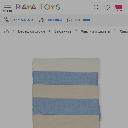
Моята 
МЕНЮ
Прескачане към съдържанието
0895-807070
Доставка
Магазини
Бебешки стоки
За банята
Хавлии и халати
Хавл
Преминете
към
края
на
галерията
на
изображенията