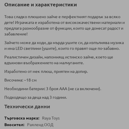
Описание и характеристики
Това сладко плюшено зайче е перфектният подарък за всяко
дете! Играчката е изработена от висококачествени материали и
предлага разнообразие от функции, които ще донесат радост и
забавление!
Зайчето може да ходи, да мърда ушите си, да изпълнява музика
и има LED светлини (ушите), които го правят още по-забавно.
Реалистичен дизайн, напомнящ истинско зайче, което ще
вдъхнови въображението на малчуганите.
Изработено от мек плюш, приятен на допир.
Височина: ~18 см
Необходими батерии: 3 броя ААА (не са включени).
Подходящо за деца над 3 години.
Технически данни
Raya Toys
Раяленд ООД