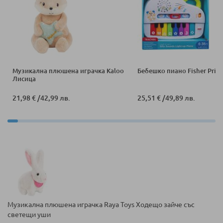
Музикална плюшена играчка Kaloo
Бебешко пиано Fisher Price
Лисица
21,98 €
/
42,99 лв.
25,51 €
/
49,89 лв.
Музикална плюшена играчка Raya Toys Ходещо зайче със
светещи уши