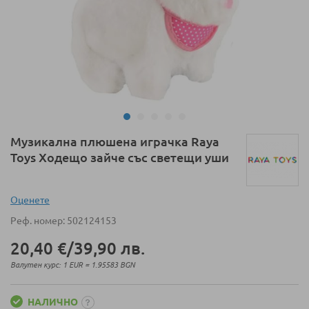
Преминете
Музикална плюшена играчка Raya
към
Toys Ходещо зайче със светещи уши
началото
на
галерия
Оценeте
със
Реф. номер
502124153
снимки
20,40 €
/
39,90 лв.
Валутен курс: 1 EUR = 1.95583 BGN
НАЛИЧНО