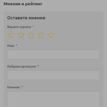
Мнения и рейтинг
Оставете мнение:
Вашата оценка
1
2
3
4
5
star
stars
stars
stars
stars
Име
Избрани артикули
Мнение