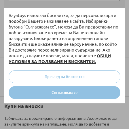
Rayatoys използва бисквитки, за да персонализира и
подобри Вашето изживяване в сайта. Избирайки
бутона “Съгласявам се”, можем да Ви предоставим по-
добро изживяване по време на Вашето онлайн
пазаруване. Блокирането на определени типове
Изпратете
бисквитки ще окаже влияние върху начина, по който
Ви доставяме персонализирано съдържание. Ако
искате да научите повече, моля, прочетете
ОБЩИ
УСЛОВИЯ ЗА ПОЛЗВАНЕ И БИСКВИТКИ.
Колко ще струва доставката?
Преглед на бисквитки
Съгласявам се
Купи на вноски
Таблицата за кредитиране е информативна. Ако желаете да
закупите артикула на изплащане, моля да го добавите в