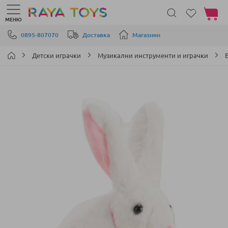
Моята 
МЕНЮ
Прескачане към съдържанието
0895-807070
Доставка
Магазини
Детски играчки
Музикални инструменти и играчки
Преминете
към
края
на
галерията
на
изображенията