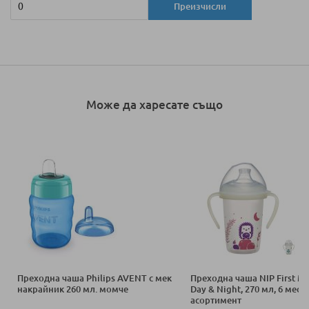
Преизчисли
Може да харесате също
Преходна чаша Philips AVENT с мек
Преходна чаша NIP First M
накрайник 260 мл. момче
Day & Night, 270 мл, 6 месец
асортимент