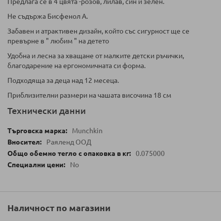
Предлага се в 4 цвята -розов, лилав, син и зелен.
Не съдържа Бисфенол А.
Забавен и атрактивен дизайн, който със сигурност ще се
превърне в " любим " на детето
Удобна и лесна за хващане от малките детски ръчички,
благодарение на ергономичната си форма.
Подходяща за деца над 12 месеца.
Приблизителни размери на чашата височина 18 см
Технически данни
Munchkin
Раяленд ООД
0.075000
No
Наличност по магазини