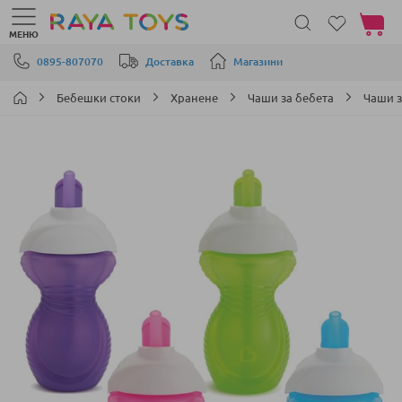
Моята 
МЕНЮ
Прескачане към съдържанието
0895-807070
Доставка
Магазини
Бебешки стоки
Хранене
Чаши за бебета
Чаши з
Преминете
към
края
на
галерията
на
изображенията