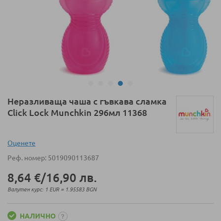
Преминете
Неразливаща чаша с гъвкава сламка
към
Click Lock Munchkin 296мл 11368
началото
на
галерия
Оценeте
със
Реф. номер
5019090113687
снимки
8,64 €
/
16,90 лв.
Валутен курс: 1 EUR = 1.95583 BGN
НАЛИЧНО