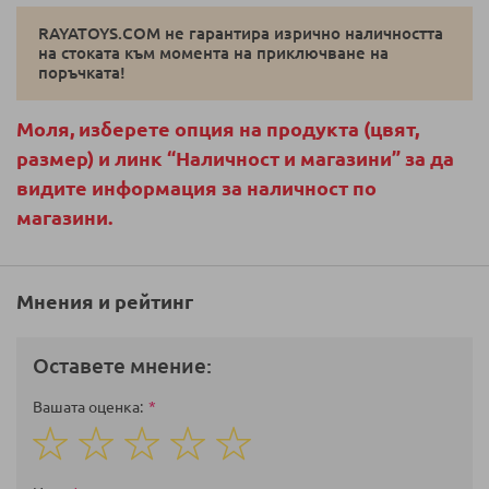
RAYATOYS.COM не гарантира изрично наличността
на стоката към момента на приключване на
поръчката!
Моля, изберете опция на продукта (цвят,
размер) и линк “Наличност и магазини” за да
видите информация за наличност по
магазини.
Мнения и рейтинг
Оставете мнение:
Вашата оценка
1
2
3
4
5