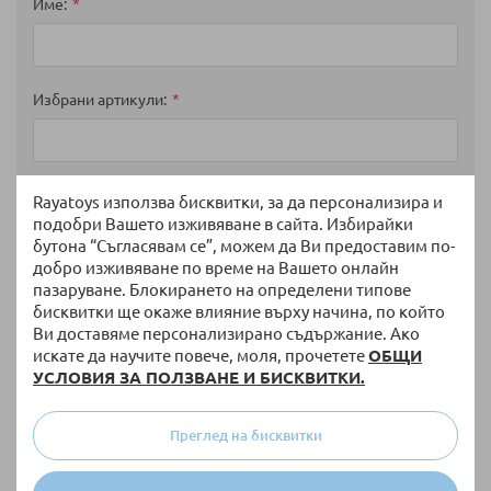
star
stars
stars
stars
stars
Име
Избрани артикули
Мнение
Rayatoys използва бисквитки, за да персонализира и
подобри Вашето изживяване в сайта. Избирайки
бутона “Съгласявам се”, можем да Ви предоставим по-
добро изживяване по време на Вашето онлайн
пазаруване. Блокирането на определени типове
бисквитки ще окаже влияние върху начина, по който
Ви доставяме персонализирано съдържание. Ако
искате да научите повече, моля, прочетете
ОБЩИ
УСЛОВИЯ ЗА ПОЛЗВАНЕ И БИСКВИТКИ.
Преглед на бисквитки
Изпратете