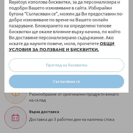
Rayatoys използва бисквитки, за да персонализира и
подобри Вашето изживяване в сайта. Избирайки
бутона “Съгласявам се”, можем да Ви предоставим по-
добро изживяване по време на Вашето онлайн
пазаруване. Блокирането на определени типове
бисквитки ще окаже влияние върху начина, по който
Връщане и замяна
Ви доставяме персонализирано съдържание. Ако
искате да научите повече, моля, прочетете
ОБЩИ
14 дни право на връщане без допълнителни
УСЛОВИЯ ЗА ПОЛЗВАНЕ И БИСКВИТКИ.
въпроси
Безплатна доставка
Преглед на бисквитки
За поръчки над 51,13 € / 100,00 лв. с тегло до 10
кг
Съгласявам се
100 000 + артикула
Разнообразие от оригинални продукти винаги
на склад
Бърза доставка
Доставка до 3 работни дни на налична стока