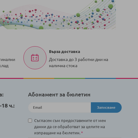
Бърза доставка
гинални
Доставка до 3 работни дни на
клад
налична стока
а:
Абонамент за бюлетин
18 ч.:
Записване
Съгласен съм предоставените от мен
данни да се обработват за целите на
изпращане на бюлетин.