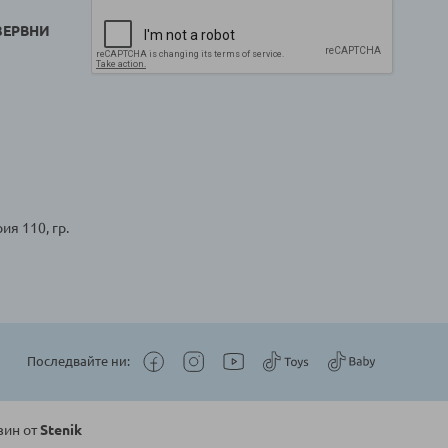
ЗЕРВНИ
ия 110, гр.
Последвайте ни:
зин от
Stenik