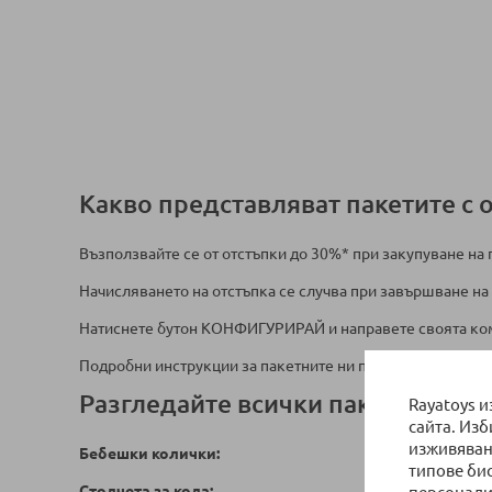
Какво представляват пакетите с 
Възползвайте се от отстъпки до 30%* при закупуване на
Начисляването на отстъпка се случва при завършване на 
Натиснете бутон КОНФИГУРИРАЙ и направете своята ко
Подробни инструкции за пакетните ни предложения мож
Разгледайте всички пакети с отст
Rayatoys 
сайта. Из
изживяван
Бебешки колички:
типове би
Столчета за кола: