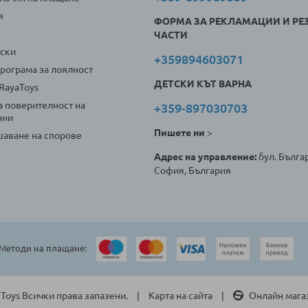
я
ФОРМА ЗА РЕКЛАМАЦИИ И РЕ
ЧАСТИ
оски
+359894603071
програма за лоялност
ДЕТСКИ КЪТ ВАРНА
 RayaToys
а поверителност на
+359-897030703
нни
Пишете ни
>
аване на спорове
Адрес на управление:
бул. Българ
София, България
Методи на плащане:
 Toys Всички права запазени.
Карта на сайта
Онлайн мага