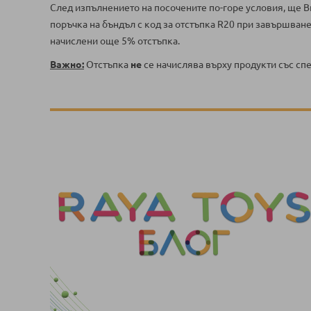
След изпълнението на посочените по-горе условия, ще В
поръчка на бъндъл с код за отстъпка R20 при завършван
начислени още 5% отстъпка.
Важно:
Отстъпка
не
се начислява върху продукти със сп