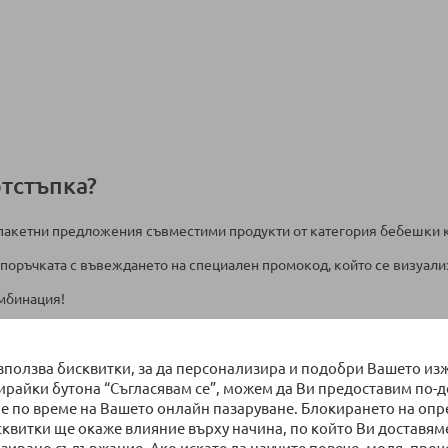
отстъпка?
 пакетни предложения съвместими продукти от категория бебешки кол
поръчката с въвеждането на специален промокод, който се визуализ
мбинация!
ете да прочетете
тук
.
ъпка:
използва бисквитки, за да персонализира и подобри Вашето из
бирайки бутона “Съгласявам се”, можем да Ви предоставим по-
е по време на Вашето онлайн пазаруване. Блокирането на оп
сквитки ще окаже влияние върху начина, по който Ви доставям