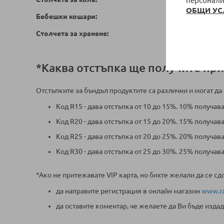
персонали
ОБЩИ УС
Бебешки кошари:
Столчета за хранене:
*Каква отстъпка ще получите при
Отстъпките за бъндъл продуктите са различни и могат да
Код R15 - дава отстъпка от 10 до 15%. 10% получав
Код R20 - дава отстъпка от 15 до 20%. 15% получав
Код R25 - дава отстъпка от 20 до 25%. 20% получав
Код R30 - дава отстъпка от 25 до 30%. 25% получав
*Ако не притежавате VIP карта, но бихте желали да се сд
да направите регистрация в онлайн магазин
www.ra
да оставите коментар, че желаете да Ви бъде издад