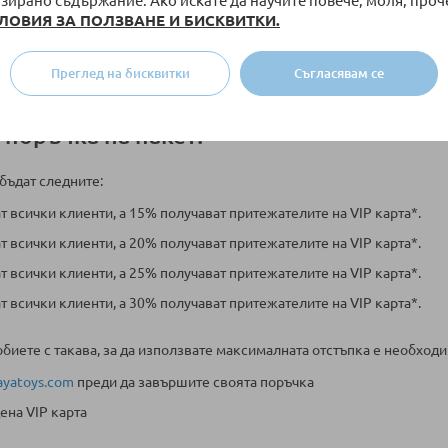
зирано съдържание. Ако искате да научите повече, моля, проч
ЛОВИЯ ЗА ПОЛЗВАНЕ И БИСКВИТКИ.
Преглед на бисквитки
Съгласявам се
 поръчка на пакет?
 бъдат следните:
ат всички клиенти, а 15% получават притежателите на VIP карта*.
ат всички клиенти, а 20% получават притежателите на VIP карта*.
ат всички клиенти, а 25% получават притежателите на VIP карта*.
ат всички клиенти, а 30% получават притежателите на VIP карта*.
обиете с такава, за да използвате максималната отстъпка е необходи
yatoys.com
преди да завършите своята поръчка
ена VIP карта