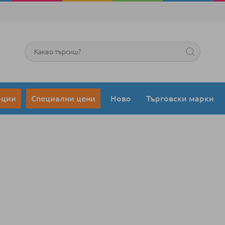
Търсене
оции
Специални цени
Ново
Търговски марки