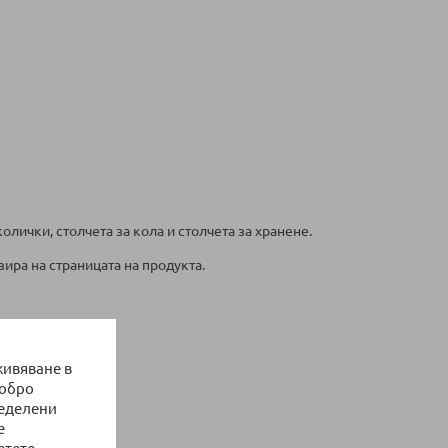
ички, столчета за кола и столчета за хранене.
ира на страницата на продукта.
живяване в
добро
ределени
е