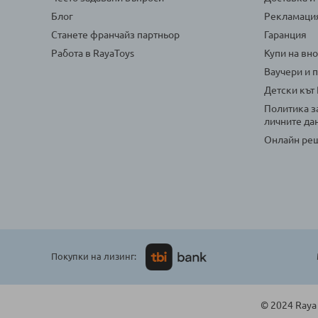
Блог
Рекламаци
Станете франчайз партньор
Гаранция
Работа в RayaToys
Купи на вн
Ваучери и 
Детски кът
Политика з
личните да
Онлайн реш
Покупки на лизинг:
© 2024 Raya