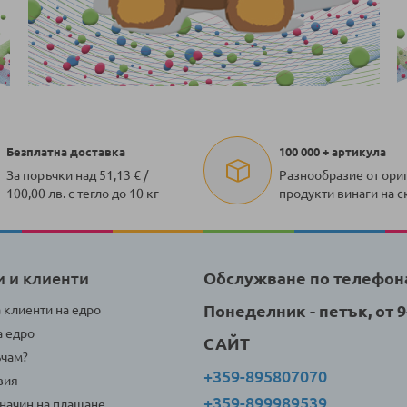
Безплатна доставка
100 000 + артикула
За поръчки над 51,13 € /
Разнообразие от ори
100,00 лв. с тегло до 10 кг
продукти винаги на с
и и клиенти
Обслужване по телефон
Понеделник - петък, от 9-
а клиенти на едро
а едро
САЙТ
ъчам?
+359-895807070
вия
+359-899989539
 начин на плащане