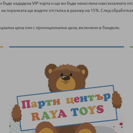
и бъде издадена VIP карта и ще ви бъде начислена максималната от
е на поръчката ще видите отстъпка в размер на 15%. След обработка
ециална цена или с промоционална цена, включени в бъндъли.