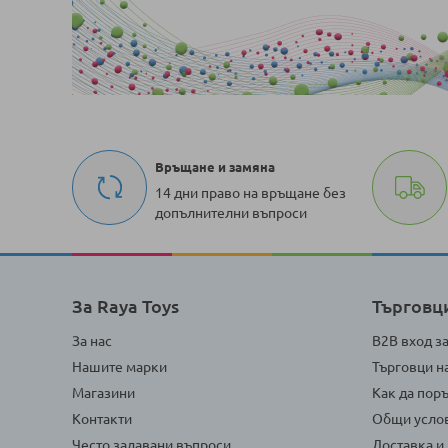
Връщане и замяна
14 дни право на връщане без
допълнителни въпроси
За Raya Toys
Търговц
За нас
B2B вход з
Нашите марки
Търговци н
Магазини
Как да пор
Контакти
Общи усло
Често задавани въпроси
Доставка и