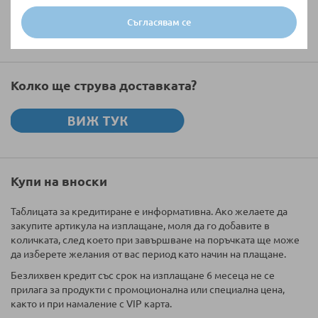
Съгласявам се
Изпратете
Колко ще струва доставката?
Купи на вноски
Таблицата за кредитиране е информативна. Ако желаете да
закупите артикула на изплащане, моля да го добавите в
количката, след което при завършване на поръчката ще може
да изберете желания от вас период като начин на плащане.
Безлихвен кредит със срок на изплащане 6 месеца не се
прилага за продукти с промоционална или специална цена,
както и при намаление с VIP карта.