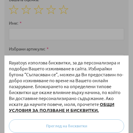
1
2
3
4
5
star
stars
stars
stars
stars
Име
Избрани артикули
Rayatoys използва бисквитки, за да персонализира и
подобри Вашето изживяване в сайта. Избирайки
бутона “Съгласявам се”, можем да Ви предоставим по-
Мнение
добро изживяване по време на Вашето онлайн
пазаруване. Блокирането на определени типове
бисквитки ще окаже влияние върху начина, по който
Ви доставяме персонализирано съдържание. Ако
искате да научите повече, моля, прочетете
ОБЩИ
УСЛОВИЯ ЗА ПОЛЗВАНЕ И БИСКВИТКИ.
Преглед на бисквитки