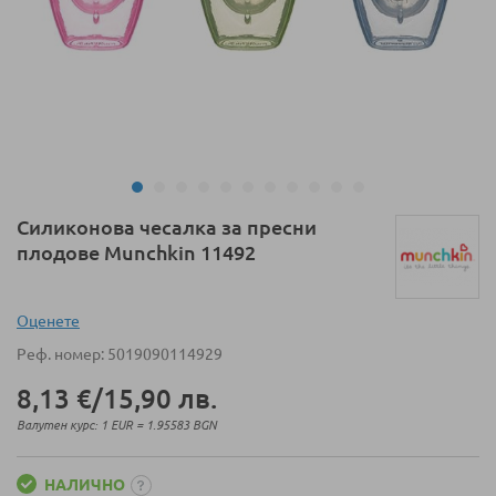
Преминете
Силиконова чесалка за пресни
към
плодове Munchkin 11492
началото
на
галерия
Оценeте
със
Реф. номер
5019090114929
снимки
8,13 €
/
15,90 лв.
Валутен курс: 1 EUR = 1.95583 BGN
НАЛИЧНО