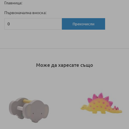
Главница:
Първоначална вноска:
Преизчисли
Може да харесате също