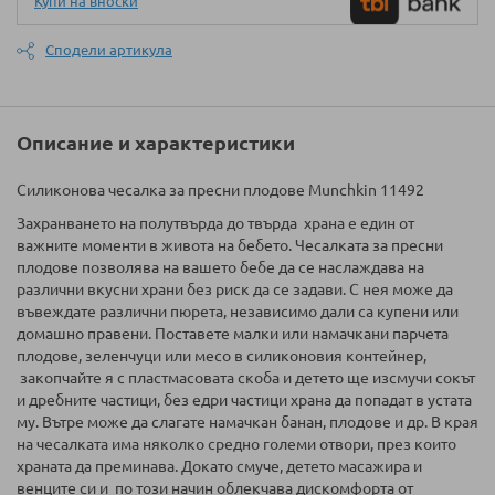
Купи на вноски
Сподели артикула
Описание и характеристики
Силиконова чесалка за пресни плодове Munchkin 11492
Захранването на полутвърда до твърда храна е един от
важните моменти в живота на бебето. Чесалката за пресни
плодове позволява на вашето бебе да се наслаждава на
различни вкусни храни без риск да се задави. С нея може да
въвеждате различни пюрета, независимо дали са купени или
домашно правени. Поставете малки или намачкани парчета
плодове, зеленчуци или месо в силиконовия контейнер,
закопчайте я с пластмасовата скоба и детето ще изсмучи сокът
и дребните частици, без едри частици храна да попадат в устата
му. Вътре може да слагате намачкан банан, плодове и др. В края
на чесалката има няколко средно големи отвори, през които
храната да преминава. Докато смуче, детето масажира и
венците си и по този начин облекчава дискомфорта от