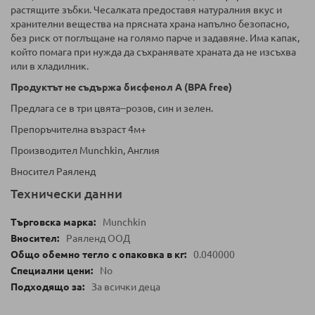
растящите зъбки. Чесалката предоставя натуралния вкус и
хранителни вещества на прясната храна напълно безопасно,
без риск от поглъщане на голямо парче и задавяне. Има капак,
който помага при нужда да съхранявате храната да не изсъхва
или в хладилник.
Продуктът не съдържа бисфенол А
(BPA free)
Предлага се в три цвята--розов, син и зелен.
Препоръчителна възраст 4м+
Производител Munchkin, Англия
Вносител Раяленд
Технически данни
Munchkin
Раяленд ООД
0.040000
No
За всички деца