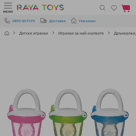
Моята 
МЕНЮ
Прескачане към съдържанието
0895-807070
Доставка
Магазини
Детски играчки
Играчки за най-малките
Дрънкалки,
Преминете
към
края
на
галерията
на
изображенията