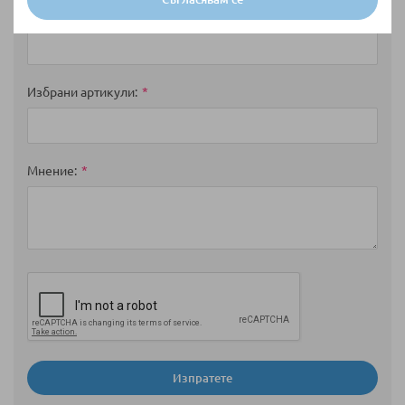
star
stars
stars
stars
stars
Име
Избрани артикули
Мнение
Изпратете