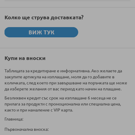
Колко ще струва доставката?
Купи на вноски
Таблицата за кредитиране е информативна. Ако желаете да
закупите артикула на изплащане, моля да го добавите в
количката, след което при завършване на поръчката ще може
да изберете желания от вас период като начин на плащане.
Безлихвен кредит със срок на изплащане 6 месеца не се
прилага за продукти с промоционална или специална цена,
както и при намаление с VIP карта.
Главница:
Първоначална вноска: