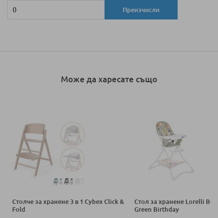
Преизчисли
Може да харесате също
Столче за хранене 3 в 1 Cybex Click &
Стол за хранене Lorelli B
Fold
Green Birthday