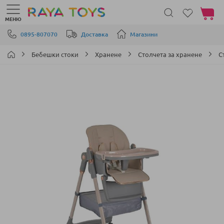
Моята 
МЕНЮ
Прескачане към съдържанието
0895-807070
Доставка
Магазини
Бебешки стоки
Хранене
Столчета за хранене
С
Преминете
към
края
на
галерията
на
изображенията