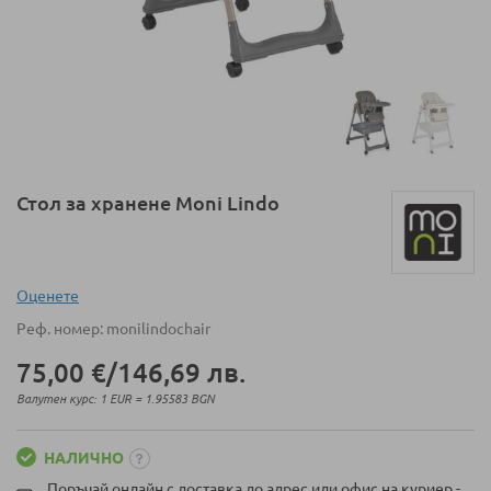
Преминете
Стол за хранене Moni Lindo
към
началото
на
галерия
Оценeте
със
Реф. номер
monilindochair
снимки
75,00 €
/
146,69 лв.
Валутен курс: 1 EUR = 1.95583 BGN
НАЛИЧНО
Поръчай онлайн с доставка до адрес или офис на куриер -