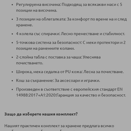
Регулируема височина: Подходящ за всякакви маси с 5
позиции на височина.
3 позиции на облегалката: За комфорт по време на и след
хранене.
4 колела със спирачки: Лесно преместване и стабилност.
5-точкова система за безопасност: С меки протектори и 2
позиции на раменните колани.
2-слойна табла с поставка за чаша: Улеснява
почистването.
Широка, мека седалка от PU кожа: Лесна за почистване.
Кош за съхранение: За аксесоари и играчки.
Произведен в съответствие с европейския стандарт EN
14988:2017+A1:2020:Гаранция за качество и безопасност.
Защо да изберете нашия комплект?
Нашият практичен комплект за хранене предлага всичко