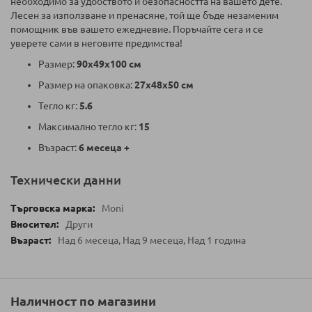
необходимо за удобството и безопасността на вашето дете.
Лесен за използване и пренасяне, той ще бъде незаменим
помощник във вашето ежедневие. Поръчайте сега и се
уверете сами в неговите предимства!
Размер:
90x49x100 см
Размер на опаковка:
27x48x50 см
Тегло кг:
5.6
Максимално тегло кг:
15
Възраст:
6 месеца +
Технически данни
Moni
Други
Над 6 месеца, Над 9 месеца, Над 1 година
Наличност по магазини