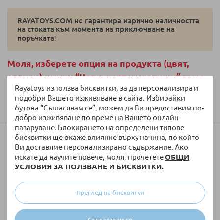
RAYATOYS.COM не гарантира изрично наличността
на стоката към момента на приключване на
поръчката!
Моля, изберете опция на продукта (цвят,
размер) и линк “Наличност и магазини” за да
Rayatoys използва бисквитки, за да персонализира и
видите информация за наличност по
подобри Вашето изживяване в сайта. Избирайки
магазини.
бутона “Съгласявам се”, можем да Ви предоставим по-
добро изживяване по време на Вашето онлайн
пазаруване. Блокирането на определени типове
бисквитки ще окаже влияние върху начина, по който
Мнения и рейтинг
Ви доставяме персонализирано съдържание. Ако
искате да научите повече, моля, прочетете
ОБЩИ
УСЛОВИЯ ЗА ПОЛЗВАНЕ И БИСКВИТКИ.
Оставете мнение:
Вашата оценка
Преглед на бисквитки
1
2
3
4
5
Съгласявам се