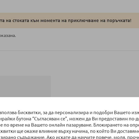
а на стоката към момента на приключване на поръчката!
оказана.
използва бисквитки, за да персонализира и подобри Вашето из
бирайки бутона “Съгласявам се”, можем да Ви предоставим по-
е по време на Вашето онлайн пазаруване. Блокирането на оп
сквитки ще окаже влияние върху начина, по който Ви доставям
зирано съдържание. Ако искате да научите повече, моля, проч