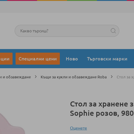
Търсене
оции
Специални цени
Ново
Търговски марки
ли и обзавеждане
Къщи за кукли и обзавеждане Roba
Стол за х
Стол за хранене з
Sophie розов, 98
Оценeте