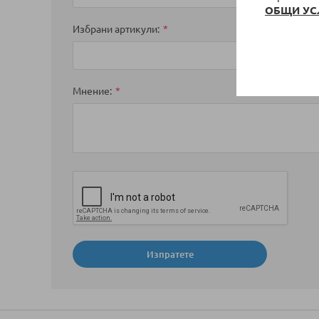
ОБЩИ УС
Избрани артикули
Мнение
Изпратете