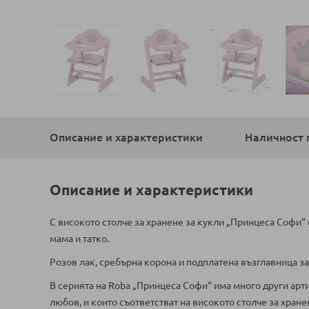
Преминете
към
началото
Описание и характеристики
Наличност 
на
галерия
със
снимки
Описание и характеристики
С високото столче за хранене за кукли „Принцеса Софи“ о
мама и татко.
Розов лак, сребърна корона и подплатена възглавница за
В серията на Roba „Принцеса Софи“ има много други арти
любов, и които съответстват на високото столче за хране