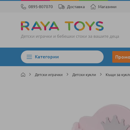
0895-807070
Доставка
Магазини
Категории
Пром
Детски играчки
Детски кукли
Къщи за кук
Преминете
към
края
на
галерията
на