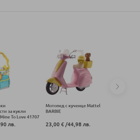
шки
Мотопед с кученце Mattel
Легло за 
ти за кукли
BARBIE
Mine To Love 41707
,90 лв.
23,00 €
/
44,98 лв.
14,68 €