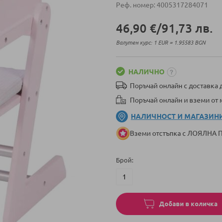
Реф. номер
4005317284071
46,90 €
/
91,73 лв.
Валутен курс: 1 EUR = 1.95583 BGN
НАЛИЧНО
Поръчай онлайн с доставка д
Поръчай онлайн и вземи от
НАЛИЧНОСТ И МАГАЗИН
Вземи отстъпка с ЛОЯЛНА
Брой
Добави в количка