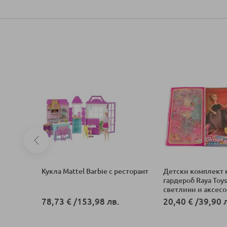
е на
Кукла Mattel Barbie с ресторант
Детски комплект 
e To Love
гардероб Raya Toys
светлини и аксес
78,73 €
/
153,98 лв.
20,40 €
/
39,90 