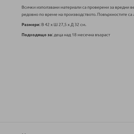
Всички използвани материали са проверени за вредни ве
редовно по време на производството. Повърхностите са 
Размери
: В 42 x Ш 27,5 x Д 32 см.
Подходящо за
: деца над 18 месечна възраст