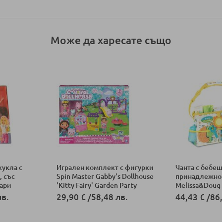
Може да харесате също
кукла с
Игрален комплект с фигурки
Чанта с бебе
, със
Spin Master Gabby's Dollhouse
принадлежнос
оари
'Kitty Fairy' Garden Party
Melissa&Doug 
лв.
29,90 €
/
58,48 лв.
44,43 €
/
86