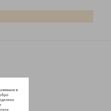
живяване в
добро
ределени
е
етете