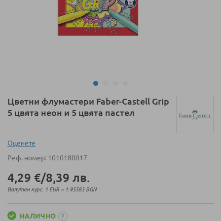
Преминете
Цветни флумастери Faber-Castell Grip
към
5 цвята неон и 5 цвята пастел
началото
на
галерия
Оценeте
със
Реф. номер
1010180017
снимки
4,29 €
/
8,39 лв.
Валутен курс: 1 EUR = 1.95583 BGN
НАЛИЧНО