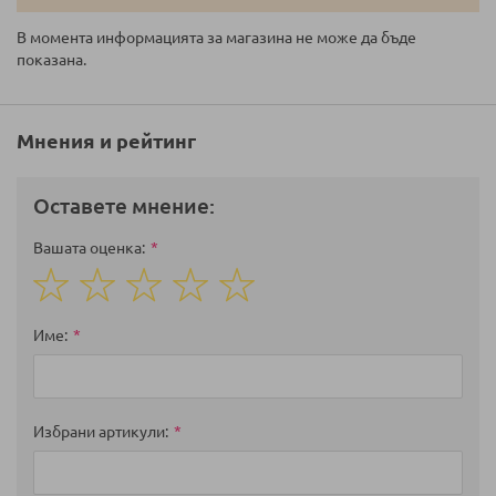
В момента информацията за магазина не може да бъде
показана.
Мнения и рейтинг
Оставете мнение:
Вашата оценка
1
2
3
4
5
star
stars
stars
stars
stars
Име
Избрани артикули