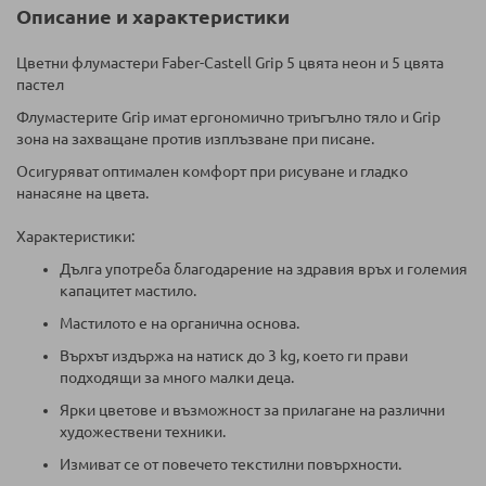
Описание и характеристики
Цветни флумастери Faber-Castell Grip 5 цвята неон и 5 цвята
пастел
Флумастерите Grip имат ергономично триъгълно тяло и Grip
зона на захващане против изплъзване при писане.
Осигуряват оптимален комфорт при рисуване и гладко
нанасяне на цвета.
Характеристики:
Дълга употреба благодарение на здравия връх и големия
капацитет мастило.
Мастилото е на органична основа.
Върхът издържа на натиск до 3 kg, което ги прави
подходящи за много малки деца.
Ярки цветове и възможност за прилагане на различни
художествени техники.
Измиват се от повечето текстилни повърхности.