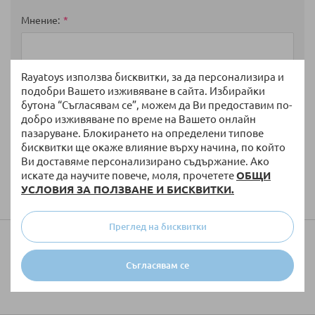
Мнение
Rayatoys използва бисквитки, за да персонализира и
подобри Вашето изживяване в сайта. Избирайки
бутона “Съгласявам се”, можем да Ви предоставим по-
добро изживяване по време на Вашето онлайн
пазаруване. Блокирането на определени типове
бисквитки ще окаже влияние върху начина, по който
Ви доставяме персонализирано съдържание. Ако
искате да научите повече, моля, прочетете
ОБЩИ
Изпратете
УСЛОВИЯ ЗА ПОЛЗВАНЕ И БИСКВИТКИ.
Преглед на бисквитки
Колко ще струва доставката?
Съгласявам се