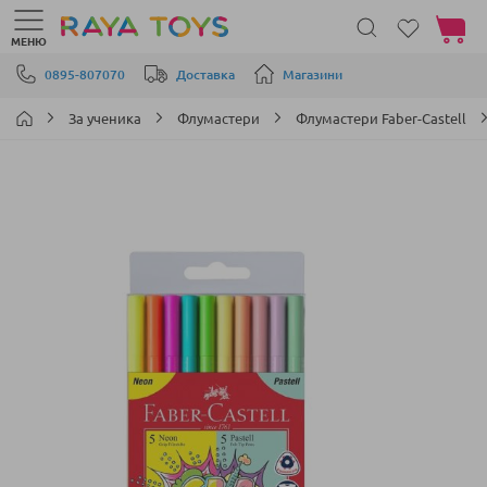
Моята 
МЕНЮ
Прескачане към съдържанието
0895-807070
Доставка
Магазини
За ученика
Флумастери
Флумастери Faber-Castell
Преминете
към
края
на
галерията
на
изображенията