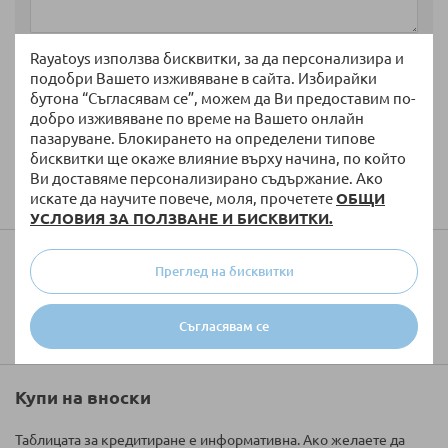
Rayatoys използва бисквитки, за да персонализира и
подобри Вашето изживяване в сайта. Избирайки
бутона “Съгласявам се”, можем да Ви предоставим по-
добро изживяване по време на Вашето онлайн
пазаруване. Блокирането на определени типове
бисквитки ще окаже влияние върху начина, по който
Изпратете
Ви доставяме персонализирано съдържание. Ако
искате да научите повече, моля, прочетете
ОБЩИ
УСЛОВИЯ ЗА ПОЛЗВАНЕ И БИСКВИТКИ.
Колко ще струва доставката?
Преглед на бисквитки
Съгласявам се
Купи на вноски
Таблицата за кредитиране е информативна. Ако желаете да