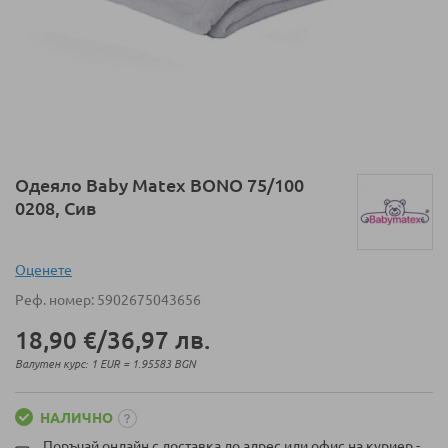
Преминете
Одеяло Baby Matex BONO 75/100
към
0208, Сив
началото
на
галерия
Оценeте
със
Реф. номер
5902675043656
снимки
18,90 €
/
36,97 лв.
Валутен курс: 1 EUR = 1.95583 BGN
НАЛИЧНО
Поръчай онлайн с доставка до адрес или офис на куриер -