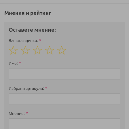
Мнения и рейтинг
Оставете мнение:
Вашата оценка
1
2
3
4
5
star
stars
stars
stars
stars
Име
Избрани артикули
Мнение