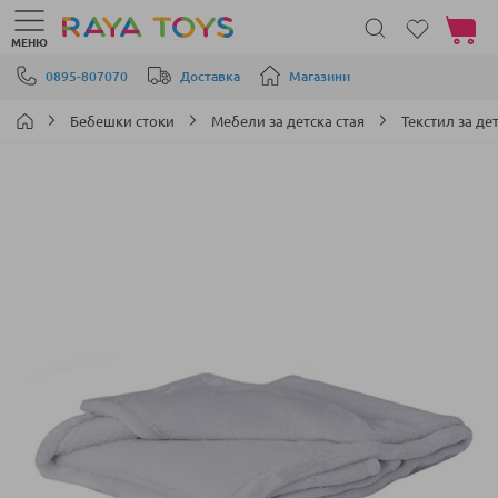
Моята 
МЕНЮ
Прескачане към съдържанието
0895-807070
Доставка
Магазини
Бебешки стоки
Мебели за детска стая
Текстил за де
Преминете
към
края
на
галерията
на
изображенията