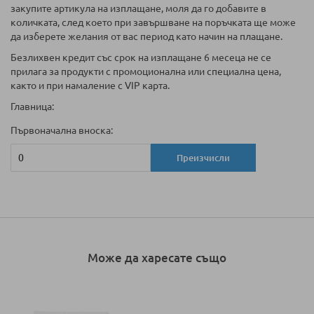
закупите артикула на изплащане, моля да го добавите в
количката, след което при завършване на поръчката ще може
да изберете желания от вас период като начин на плащане.
Безлихвен кредит със срок на изплащане 6 месеца не се
прилага за продукти с промоционална или специална цена,
както и при намаление с VIP карта.
Главница:
Първоначална вноска:
Преизчисли
Може да харесате също