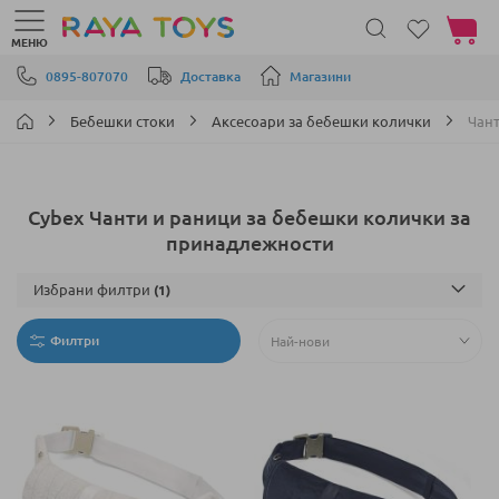
Моята 
МЕНЮ
Прескачане към съдържанието
0895-807070
Доставка
Магазини
Бебешки стоки
Аксесоари за бебешки колички
Чант
Cybex Чанти и раници за бебешки колички за
принадлежности
Избрани филтри
Филтри