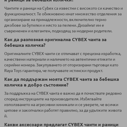
Чантите и раници на Cybex са известни с високото си качество и
функционалност. Те обикновено имат множество отделения за
организиране на принадлежности, включително термо
джобове за бутилки и място за пелени. Дизайнът им е
съвременен и елегантен, подходящ за модерни родители.
Как да разпозная оригинална CYBEX чанта за
бебешка количка?
Оригиналните CYBEX чанти се отличават с прецизна изработка,
качествени материали и наличието на автентични етикети и
серийни номера. Закупуването от оторизирани търговци като
Raya Toys гарантира, че получавате истински продукт.
Как да поддържам моята CYBEX чанта за бебешка
количка в добро състояние?
За поддръжка на CYBEX чанта е важно да я почиствате редовно
според инструкциите на производителя. Избягвайте
използването на агресивни химикали и се уверете, че всички
ципове и закопчалки работят правилно, за да удължите живота
й.
Какви аксесоари предлагат CYBEX чанти и раници