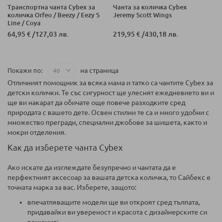
Транспортна чанта Cybex за
Чанта за количка Cybex
количка Orfeo / Beezy / Eezy S
Jeremy Scott Wings
Line / Coya
64,95 €
/
127,03 лв.
219,95 €
/
430,18 лв.
на страница
Покажи по
Отличният помощник за всяка мама и татко са чантите Cybex за
детски колички. Те със сигурност ще улеснят ежедневието ви и
ще ви накарат да обичате още повече разходките сред
природата с вашето дете. Освен стилни те са и много удобни с
множество прегради, специални джобове за шишета, както и
мокри отделения.
Как да изберете чанта Cybex
Ако искате да изглеждате безупречно и чантата да е
перфектният аксесоар за вашата детска количка, то Сайбекс е
точната марка за вас. Изберете, защото:
впечатляващите модели ще ви откроят сред тълпата,
придавайки ви увереност и красота с дизайнерските си