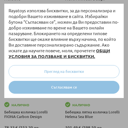
99,00 €
/
193,63 лв.
78,33 €
/
153,20 лв.
Rayatoys използва бисквитки, за да персонализира и
от
подобри Вашето изживяване в сайта. Избирайки
бутона “Съгласявам се”, можем да Ви предоставим по-
добро изживяване по време на Вашето онлайн
пазаруване. Блокирането на определени типове
+ още варианти
бисквитки ще окаже влияние върху начина, по който
Ви доставяме персонализирано съдържание. Ако
искате да научите повече, моля, прочетете
ОБЩИ
УСЛОВИЯ ЗА ПОЛЗВАНЕ И БИСКВИТКИ.
Преглед на бисквитки
Съгласявам се
НАЛИЧНО
НАЛИЧНО
Бебешка количка Lorelli
Бебешка лятна количка Lorelli
FIONA Carbon Design
Helena Sea Blue
78,33 €
/
153,20 лв.
101,49 €
/
198,50 лв.