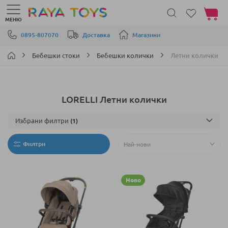
Моята 
МЕНЮ
Прескачане към съдържанието
0895-807070
Доставка
Магазини
Бебешки стоки
Бебешки колички
Летни колички
LORELLI Летни колички
Избрани филтри
Филтри
Ново