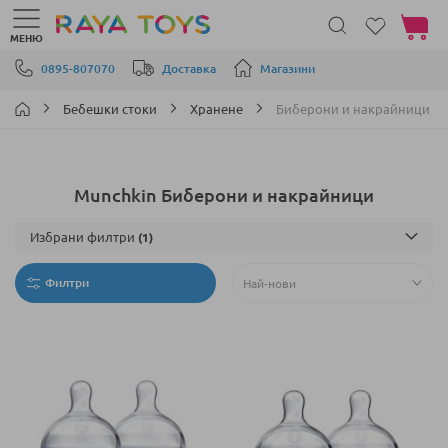
Моята 
МЕНЮ
Прескачане към съдържанието
0895-807070
Доставка
Магазини
Бебешки стоки
Хранене
Биберони и накрайници
Munchkin Биберони и накрайници
Избрани филтри
Филтри