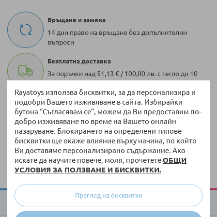
Връщане и замяна
14 дни право на връщане без допълнителни
въпроси
Безплатна доставка
За поръчки над 51,13 € / 100,00 лв. с тегло до 10
кг
Rayatoys използва бисквитки, за да персонализира и
подобри Вашето изживяване в сайта. Избирайки
100 000 + артикула
бутона “Съгласявам се”, можем да Ви предоставим по-
Разнообразие от оригинални продукти винаги
добро изживяване по време на Вашето онлайн
на склад
пазаруване. Блокирането на определени типове
бисквитки ще окаже влияние върху начина, по който
Бърза доставка
Ви доставяме персонализирано съдържание. Ако
Доставка до 3 работни дни на налична стока
искате да научите повече, моля, прочетете
ОБЩИ
УСЛОВИЯ ЗА ПОЛЗВАНЕ И БИСКВИТКИ.
Преглед на бисквитки
За Raya Toys