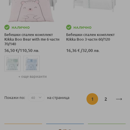
НАЛИЧНО
НАЛИЧНО
Бебешки спален комплект
Бебешки спален комплект
Kikka Boo Bear with me 6 части
Kikka Boo 3 части 60/120
70/140
56,50 €
/
110,50 лв.
16,36 €
/
32,00 лв.
+ още варианти
Страница
на страница
Покажи по
В
Страница
1
2
момента
четете