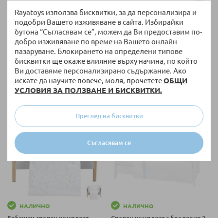
НАЛИЧНО
НАЛИЧНО
Rayatoys използва бисквитки, за да персонализира и
Бебешки спален комплект
Бебешки спален комплект
подобри Вашето изживяване в сайта. Избирайки
Kikka Boo Dream Big с
Kikka Boo Bear with me 3 части,
бутона “Съгласявам се”, можем да Ви предоставим по-
бродерия и обиколник, 6
50 х 80 см.
части, 60 х 120 см.
добро изживяване по време на Вашето онлайн
96,63 €
/
188,99 лв.
16,50 €
/
32,27 лв.
от
от
пазаруване. Блокирането на определени типове
бисквитки ще окаже влияние върху начина, по който
Ви доставяме персонализирано съдържание. Ако
искате да научите повече, моля, прочетете
ОБЩИ
+ още варианти
УСЛОВИЯ ЗА ПОЛЗВАНЕ И БИСКВИТКИ.
Преглед на бисквитки
Съгласявам се
НАЛИЧНО
НАЛИЧНО
Бебешки спален комплект
Спален комплект с бродерия 3