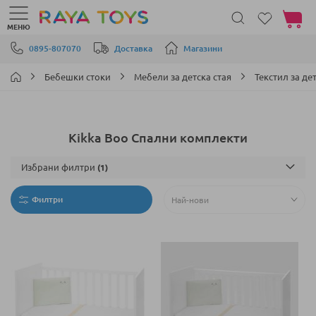
Моята 
МЕНЮ
Прескачане към съдържанието
0895-807070
Доставка
Магазини
Бебешки стоки
Мебели за детска стая
Текстил за де
Kikka Boo Спални комплекти
Избрани филтри
Филтри