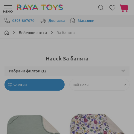
Моята 
МЕНЮ
Прескачане към съдържанието
0895-807070
Доставка
Магазини
Бебешки стоки
За банята
Hauck За банята
Избрани филтри
Филтри