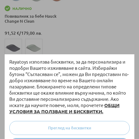
НАЛИЧНО
Повивалник за бебе Hauck
Change N Clean
91,52 €
/
179,00 лв.
+ още варианти
Rayatoys използва бисквитки, за да персонализира и
подобри Вашето изживяване в сайта. Избирайки
бутона “Съгласявам се”, можем да Ви предоставим по-
добро изживяване по време на Вашето онлайн
на страница
Покажи по
пазаруване. Блокирането на определени типове
бисквитки ще окаже влияние върху начина, по който
Ви доставяме персонализирано съдържание. Ако
искате да научите повече, моля, прочетете
ОБЩИ
УСЛОВИЯ ЗА ПОЛЗВАНЕ И БИСКВИТКИ.
Преглед на бисквитки