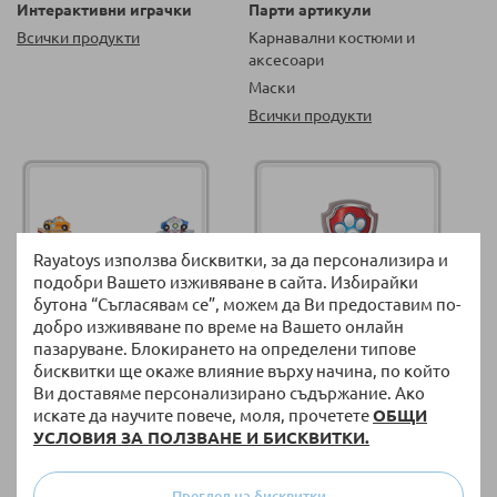
Интерактивни играчки
Парти артикули
Всички продукти
Карнавални костюми и
аксесоари
Маски
Всички продукти
Rayatoys използва бисквитки, за да персонализира и
подобри Вашето изживяване в сайта. Избирайки
бутона “Съгласявам се”, можем да Ви предоставим по-
добро изживяване по време на Вашето онлайн
пазаруване. Блокирането на определени типове
бисквитки ще окаже влияние върху начина, по който
Превозни средства
Фигури, герои и животни
Ви доставяме персонализирано съдържание. Ако
Коли и мотори
Лицензирани фигури
искате да научите повече, моля, прочетете
ОБЩИ
Паркинги за детски колички
Играчки животни
УСЛОВИЯ ЗА ПОЛЗВАНЕ И БИСКВИТКИ.
Всички продукти
Всички продукти
Преглед на бисквитки