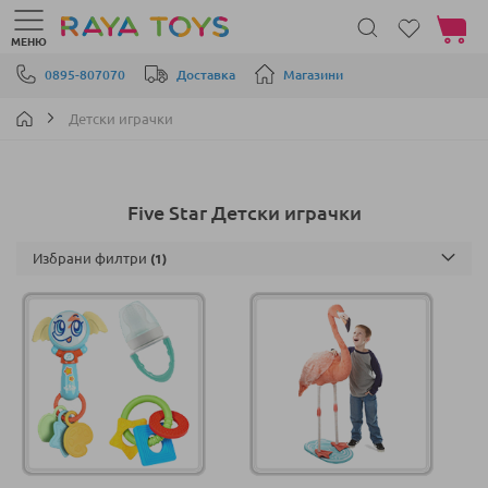
Моята 
МЕНЮ
Прескачане към съдържанието
0895-807070
Доставка
Магазини
Детски играчки
Five Star Детски играчки
Избрани филтри