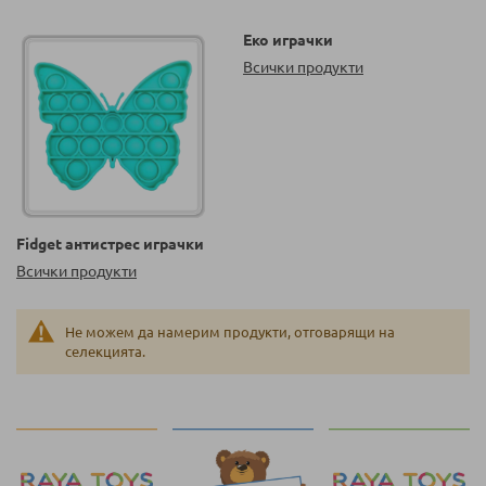
Еко играчки
Всички продукти
Fidget антистрес играчки
Всички продукти
Не можем да намерим продукти, отговарящи на
селекцията.