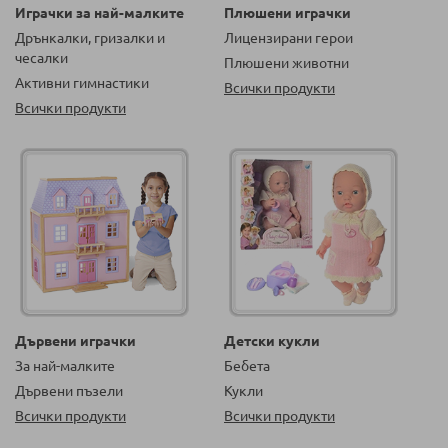
Играчки за най-малките
Плюшени играчки
Дрънкалки, гризалки и
Лицензирани герои
чесалки
Плюшени животни
Активни гимнастики
Всички продукти
Всички продукти
Дървени играчки
Детски кукли
За най-малките
Бебета
Дървени пъзели
Кукли
Всички продукти
Всички продукти