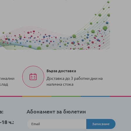
Бърза доставка
гинални
Доставка до 3 работни дни на
клад
налична стока
а:
Абонамент за бюлетин
18 ч.:
Записване