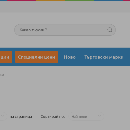
Търсене
оции
Специални цени
Ново
Търговски марки
ки
на страница
Сортирай по