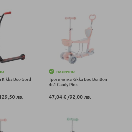
оличка
НО
НАЛИЧНО
 Kikka Boo Gord
Тротинетка Kikka Boo BonBon
4в1 Candy Pink
129,50 лв.
47,04 €
/
92,00 лв.
оличка
Добави в количка