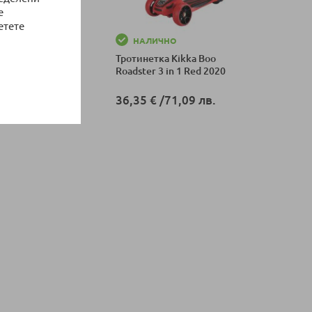
е
етете
НО
НАЛИЧНО
 Kikka Boo Street
Тротинетка Kikka Boo
Roadster 3 in 1 Red 2020
64,99 лв.
36,35 €
/
71,09 лв.
оличка
Добави в количка