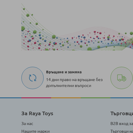
Връщане и замяна
14 дни право на връщане без
допълнителни въпроси
За Raya Toys
Търговц
За нас
B2B вход з
Нашите марки
Търговци н