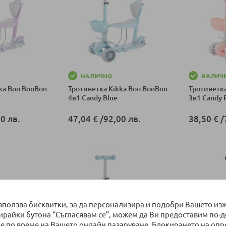
НАЛИЧНО
НАЛИЧ
ka Boo BonBon
Тротинетка Kikka Boo BonBon
Тротинетка
4в1 Candy Blue
3в1 Candy 
0 лв.
47,04 €
/
92,00 лв.
38,50 €
/
ка
Добави в количка
Добави в к
използва бисквитки, за да персонализира и подобри Вашето из
бирайки бутона “Съгласявам се”, можем да Ви предоставим по-
е по време на Вашето онлайн пазаруване. Блокирането на оп