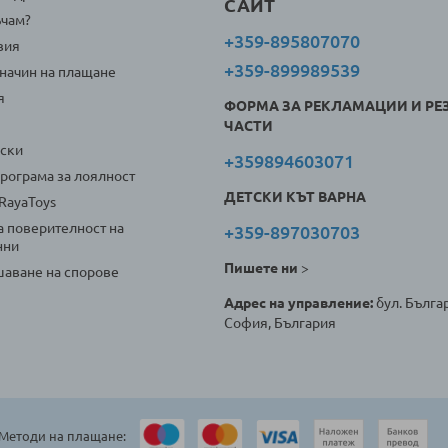
САЙТ
ъчам?
+359-895807070
вия
+359-899989539
 начин на плащане
я
ФОРМА ЗА РЕКЛАМАЦИИ И РЕ
ЧАСТИ
оски
+359894603071
програма за лоялност
ДЕТСКИ КЪТ ВАРНА
 RayaToys
а поверителност на
+359-897030703
нни
Пишете ни
>
аване на спорове
Адрес на управление:
бул. Българ
София, България
Методи на плащане: