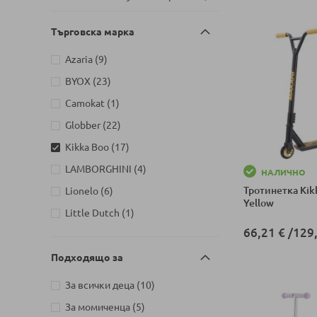
Добави в колич
артикул
София
1
Търговска марка
Детски магазин на Шипченски
артикули
проход 18, Гео Милев, София
6
артикули
Azaria
9
Детски магазин на бул. Черни
артикули
BYOX
23
артикули
връх 26, София
8
артикул
Camokat
1
Детски магазин на ул.
Йерусалим, бл. 47В, жк. Младост
артикули
Globber
22
артикули
1
11
артикули
Kikka Boo
17
Детски магазин на ул.
артикули
LAMBORGHINI
4
Митрополит Андрей №31,
НАЛИЧНО
артикули
Търговище
4
Тротинетка Kik
артикули
Lionelo
6
Yellow
артикул
Little Dutch
1
66,21 €
/
129,
артикули
LORELLI
28
артикули
Micro
18
Подходящо за
Добави в колич
артикули
Moni
8
артикули
За всички деца
10
артикул
Seven
1
артикули
За момиченца
5