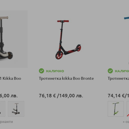
НАЛИЧНО
НАЛИЧ
1 Kikka Boo
Тротинетка kikka Boo Bronte
Тротинетка
6,00 лв.
76,18 €
/
149,00 лв.
74,14 €
/
Добави в количка
арианти
+ о