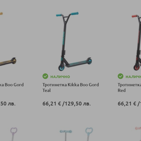
ка
Добави в к
НАЛИЧНО
НАЛИЧ
ka Boo Gord
Тротинетка Kikka Boo Gord
Тротинетка
Teal
Red
50 лв.
66,21 €
/
129,50 лв.
66,21 €
/
ка
Добави в количка
Добави в к