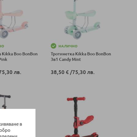
НО
НАЛИЧНО
 Kikka Boo BonBon
Тротинетка Kikka Boo BonBon
Pink
3в1 Candy Mint
75,30 лв.
38,50 €
/
75,30 лв.
оличка
Добави в количка
живяване в
добро
ределени