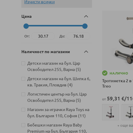
Изчисти всички
Цена
От:
До:
Наличност по магазини
Детски магазин на бул. Цар
артикули
Освободител 255, Варна
5
НАЛИЧНО
Детски магазин на бул. Шипка 6,
Тротинетка 2 в 
артикули
кв. Тракия, Пловдив
4
Treo
Логистичен център на бул. Цар
59,31 €
/
11
от
артикули
Освободител 255, Варна
5
Магазин за играчки Raya Toys на
артикули
бул. България 110, София
11
Бебешки магазин Raya Baby
+ още в
Premium на бул. България 110,