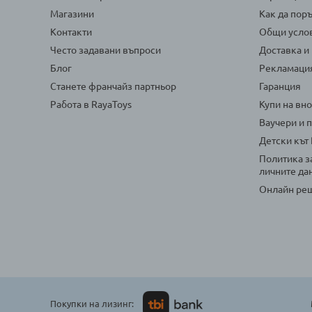
Магазини
Как да пор
Контакти
Общи усло
Често задавани въпроси
Доставка и
Блог
Рекламаци
Станете франчайз партньор
Гаранция
Работа в RayaToys
Купи на вн
Ваучери и 
Детски кът
Политика з
личните да
Онлайн реш
Покупки на лизинг: